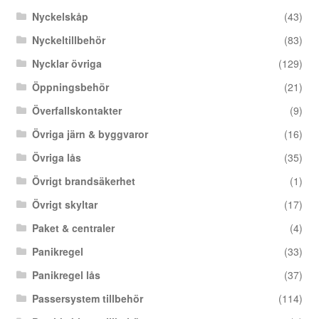
Nyckelskåp
(43)
Nyckeltillbehör
(83)
Nycklar övriga
(129)
Öppningsbehör
(21)
Överfallskontakter
(9)
Övriga järn & byggvaror
(16)
Övriga lås
(35)
Övrigt brandsäkerhet
(1)
Övrigt skyltar
(17)
Paket & centraler
(4)
Panikregel
(33)
Panikregel lås
(37)
Passersystem tillbehör
(114)