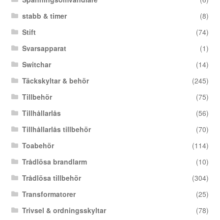
stabb & timer
(8)
Stift
(74)
Svarsapparat
(1)
Switchar
(14)
Täckskyltar & behör
(245)
Tillbehör
(75)
Tillhållarlås
(56)
Tillhållarlås tillbehör
(70)
Toabehör
(114)
Trådlösa brandlarm
(10)
Trådlösa tillbehör
(304)
Transformatorer
(25)
Trivsel & ordningsskyltar
(78)