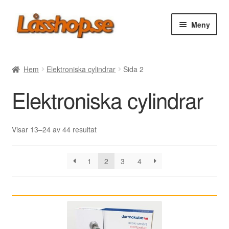
Hoppa
Hoppa
Meny
till
till
navigering
innehåll
Webbutik
Hem
Elektroniska cylindrar
Sida 2
Rea
Elektroniska cylindrar
Villkor
Sortera
Visar 13–24 av 44 resultat
efter
Vanliga frågor
senaste
1
2
3
4
Forum/Manualer/Råd
Support