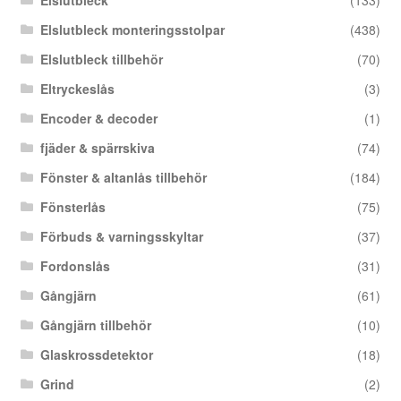
Elslutbleck
(133)
Elslutbleck monteringsstolpar
(438)
Elslutbleck tillbehör
(70)
Eltryckeslås
(3)
Encoder & decoder
(1)
fjäder & spärrskiva
(74)
Fönster & altanlås tillbehör
(184)
Fönsterlås
(75)
Förbuds & varningsskyltar
(37)
Fordonslås
(31)
Gångjärn
(61)
Gångjärn tillbehör
(10)
Glaskrossdetektor
(18)
Grind
(2)