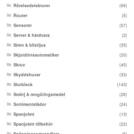
Rörelsedetektorer
(69)
Router
(5)
Sensorer
(57)
Server & hårdvara
(2)
Siren & blixtljus
(35)
Skjutdörrsautomatiker
(20)
Skruv
(45)
Skyddshuvar
(33)
Slutbleck
(143)
Smörj & rengöringsmedel
(28)
Sortimentslådor
(24)
Spanjolett
(13)
Spanjolett tillbehör
(22)
Spänningsomvandlare
(6)