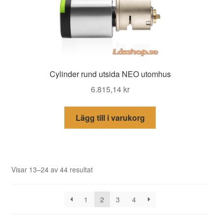
Cylinder rund utsida NEO utomhus
6.815,14
kr
Lägg till i varukorg
Sortera
Visar 13–24 av 44 resultat
efter
senaste
1
2
3
4