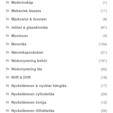
Medicinskåp
(1)
Mekanisk låssats
(11)
Mjukvaror & licenser
(8)
möbel & glasskivelås
(81)
Monitorer
(9)
Motorlås
(104)
Nätverksprodukter
(21)
Nödutrymning behör
(191)
Nödutrymning lås
(62)
NVR & DVR
(18)
Nyckelämnen & nycklar hänglås
(17)
Nyckelämnen cylinderlås
(29)
Nyckelämnen övriga
(12)
Nyckelämnen tillhållarlås
(26)