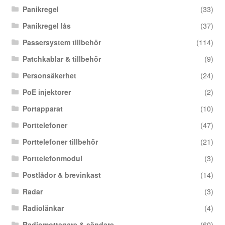
Panikregel
(33)
Panikregel lås
(37)
Passersystem tillbehör
(114)
Patchkablar & tillbehör
(9)
Personsäkerhet
(24)
PoE injektorer
(2)
Portapparat
(10)
Porttelefoner
(47)
Porttelefoner tillbehör
(21)
Porttelefonmodul
(3)
Postlådor & brevinkast
(14)
Radar
(3)
Radiolänkar
(4)
Radiomottagare & sändare
(60)