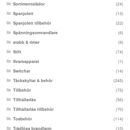
Sortimentslådor
(24)
Spanjolett
(13)
Spanjolett tillbehör
(22)
Spänningsomvandlare
(6)
stabb & timer
(8)
Stift
(74)
Svarsapparat
(1)
Switchar
(14)
Täckskyltar & behör
(245)
Tillbehör
(75)
Tillhållarlås
(56)
Tillhållarlås tillbehör
(70)
Toabehör
(114)
Trådlösa brandlarm
(10)