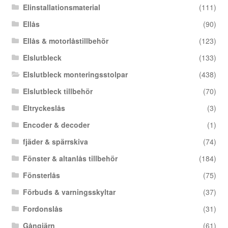
Elinstallationsmaterial
(111)
Ellås
(90)
Ellås & motorlåstillbehör
(123)
Elslutbleck
(133)
Elslutbleck monteringsstolpar
(438)
Elslutbleck tillbehör
(70)
Eltryckeslås
(3)
Encoder & decoder
(1)
fjäder & spärrskiva
(74)
Fönster & altanlås tillbehör
(184)
Fönsterlås
(75)
Förbuds & varningsskyltar
(37)
Fordonslås
(31)
Gångjärn
(61)