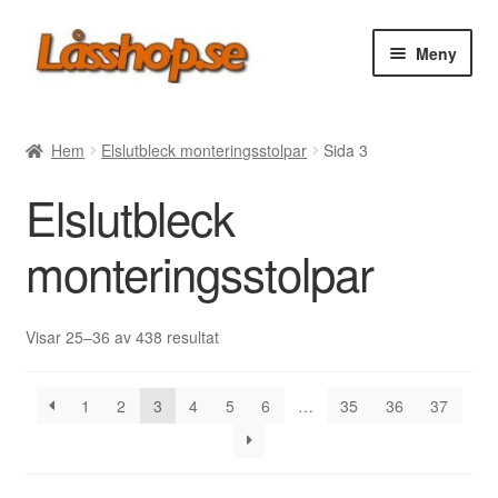
Hoppa
Hoppa
Meny
till
till
navigering
innehåll
Webbutik
Hem
Elslutbleck monteringsstolpar
Sida 3
Rea
Elslutbleck
Villkor
monteringsstolpar
Vanliga frågor
Sortera
Visar 25–36 av 438 resultat
efter
Forum/Manualer/Råd
senaste
1
2
3
4
5
6
…
35
36
37
Support