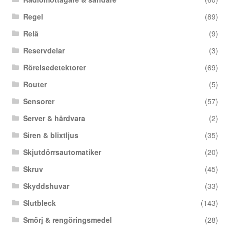
Regel
(89)
Relä
(9)
Reservdelar
(3)
Rörelsedetektorer
(69)
Router
(5)
Sensorer
(57)
Server & hårdvara
(2)
Siren & blixtljus
(35)
Skjutdörrsautomatiker
(20)
Skruv
(45)
Skyddshuvar
(33)
Slutbleck
(143)
Smörj & rengöringsmedel
(28)