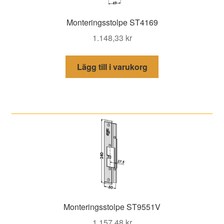
Monteringsstolpe ST4169
1.148,33
kr
Lägg till i varukorg
Monteringsstolpe ST9551V
1.157,48
kr