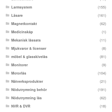
Larmsystem
(155)
Läsare
(161)
Magnetkontakt
(62)
Medicinskåp
(1)
Mekanisk låssats
(11)
Mjukvaror & licenser
(8)
möbel & glasskivelås
(81)
Monitorer
(9)
Motorlås
(104)
Nätverksprodukter
(21)
Nödutrymning behör
(191)
Nödutrymning lås
(62)
NVR & DVR
(18)