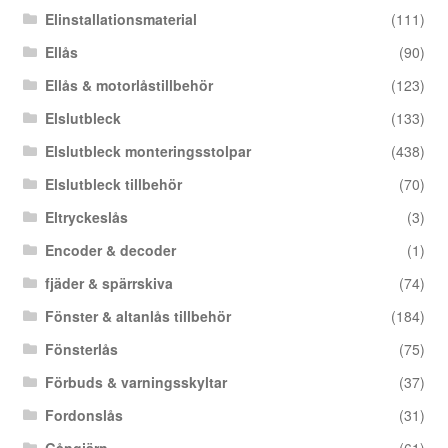
Elinstallationsmaterial
(111)
Ellås
(90)
Ellås & motorlåstillbehör
(123)
Elslutbleck
(133)
Elslutbleck monteringsstolpar
(438)
Elslutbleck tillbehör
(70)
Eltryckeslås
(3)
Encoder & decoder
(1)
fjäder & spärrskiva
(74)
Fönster & altanlås tillbehör
(184)
Fönsterlås
(75)
Förbuds & varningsskyltar
(37)
Fordonslås
(31)