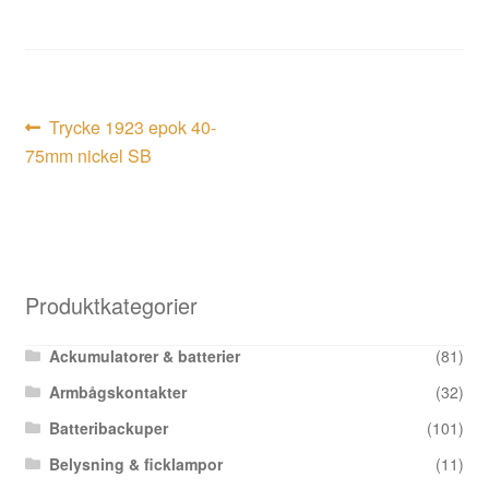
Inläggsnavigering
Föregående
Trycke 1923 epok 40-
inlägg:
75mm nickel SB
Produktkategorier
Ackumulatorer & batterier
(81)
Armbågskontakter
(32)
Batteribackuper
(101)
Belysning & ficklampor
(11)