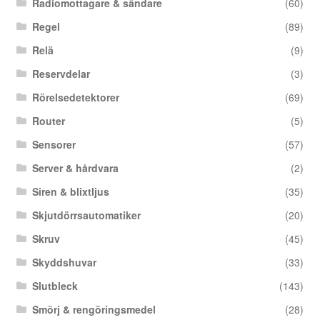
Radiomottagare & sändare
(60)
Regel
(89)
Relä
(9)
Reservdelar
(3)
Rörelsedetektorer
(69)
Router
(5)
Sensorer
(57)
Server & hårdvara
(2)
Siren & blixtljus
(35)
Skjutdörrsautomatiker
(20)
Skruv
(45)
Skyddshuvar
(33)
Slutbleck
(143)
Smörj & rengöringsmedel
(28)