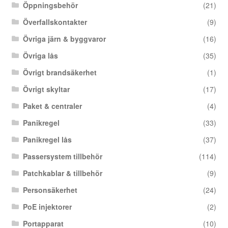
Öppningsbehör
(21)
Överfallskontakter
(9)
Övriga järn & byggvaror
(16)
Övriga lås
(35)
Övrigt brandsäkerhet
(1)
Övrigt skyltar
(17)
Paket & centraler
(4)
Panikregel
(33)
Panikregel lås
(37)
Passersystem tillbehör
(114)
Patchkablar & tillbehör
(9)
Personsäkerhet
(24)
PoE injektorer
(2)
Portapparat
(10)