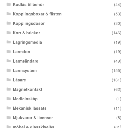
Kodlås tillbehör
(44)
Kopplingsboxar & fästen
(53)
Kopplingsdosor
(30)
Kort & brickor
(146)
Lagringsmedia
(19)
Larmdon
(19)
Larmsändare
(49)
Larmsystem
(155)
Läsare
(161)
Magnetkontakt
(62)
Medicinskåp
(1)
Mekanisk låssats
(11)
Mjukvaror & licenser
(8)
möbel & glasskivelås
(81)