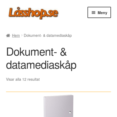
Hoppa
Hoppa
Meny
till
till
navigering
innehåll
Webbutik
Hem
Dokument- & datamediaskåp
Rea
Dokument- &
Villkor
datamediaskåp
Vanliga frågor
Sortera
Visar alla 12 resultat
efter
Forum/Manualer/Råd
senaste
Support