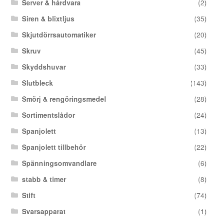
Server & hårdvara
(2)
Siren & blixtljus
(35)
Skjutdörrsautomatiker
(20)
Skruv
(45)
Skyddshuvar
(33)
Slutbleck
(143)
Smörj & rengöringsmedel
(28)
Sortimentslådor
(24)
Spanjolett
(13)
Spanjolett tillbehör
(22)
Spänningsomvandlare
(6)
stabb & timer
(8)
Stift
(74)
Svarsapparat
(1)