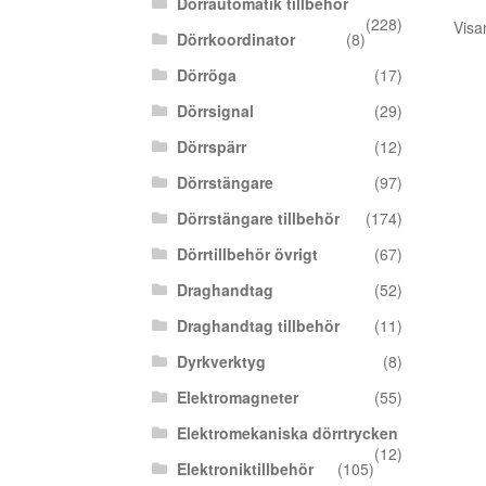
Dörrautomatik tillbehör
(228)
Visa
Dörrkoordinator
(8)
Dörröga
(17)
Dörrsignal
(29)
Dörrspärr
(12)
Dörrstängare
(97)
Dörrstängare tillbehör
(174)
Dörrtillbehör övrigt
(67)
Draghandtag
(52)
Draghandtag tillbehör
(11)
Dyrkverktyg
(8)
Elektromagneter
(55)
Elektromekaniska dörrtrycken
(12)
Elektroniktillbehör
(105)