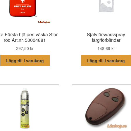
a Första hjälpen väska Stor
Självförsvarsspray
röd Art.nr. 50004881
färg/förblindar
297,50
kr
148,69
kr
Lägg till i varukorg
Lägg till i varukorg