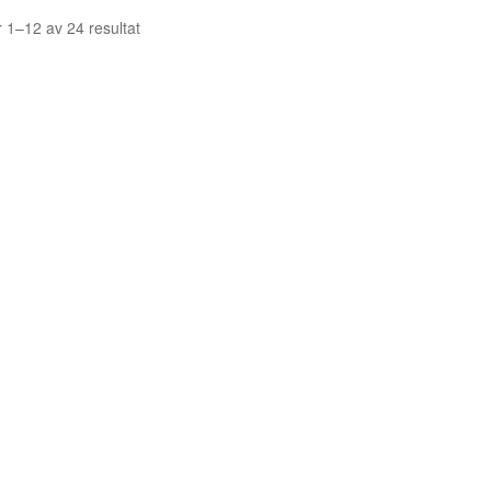
Sortera
r 1–12 av 24 resultat
efter
senaste