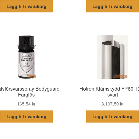
Lägg till i varukorg
Lägg till i varukorg
älvförsvarsspray Bodyguard
Hotron Klämskydd FP60 1
Färglös
svart
165,54
kr
3.107,50
kr
Lägg till i varukorg
Lägg till i varukorg