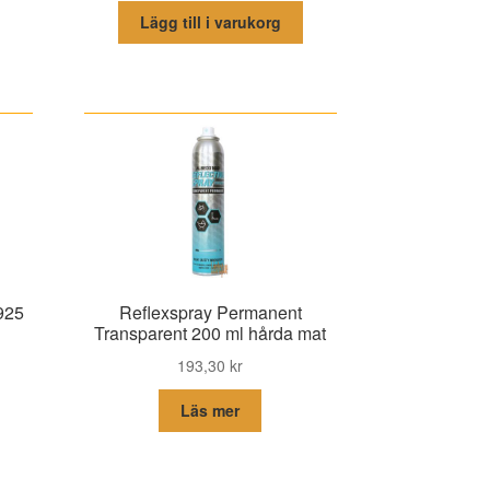
Lägg till i varukorg
925
Reflexspray Permanent
Transparent 200 ml hårda mat
193,30
kr
Läs mer