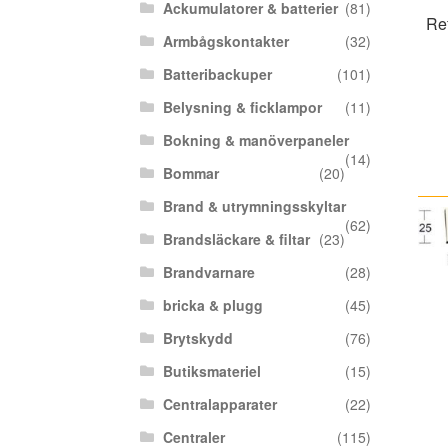
Ackumulatorer & batterier
(81)
Ref
Armbågskontakter
(32)
Batteribackuper
(101)
Belysning & ficklampor
(11)
Bokning & manöverpaneler
(14)
Bommar
(20)
Brand & utrymningsskyltar
(62)
Brandsläckare & filtar
(23)
Brandvarnare
(28)
bricka & plugg
(45)
Brytskydd
(76)
Butiksmateriel
(15)
Centralapparater
(22)
Centraler
(115)