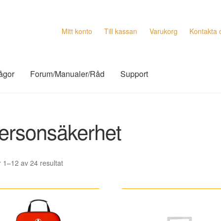
Mitt konto
Till kassan
Varukorg
Kontakta 
rågor
Forum/Manualer/Råd
Support
ersonsäkerhet
Sortera
r 1–12 av 24 resultat
efter
senaste