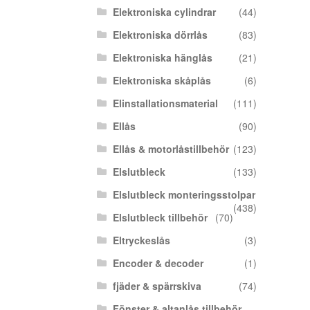
Elektroniska cylindrar
(44)
Elektroniska dörrlås
(83)
Elektroniska hänglås
(21)
Elektroniska skåplås
(6)
Elinstallationsmaterial
(111)
Ellås
(90)
Ellås & motorlåstillbehör
(123)
Elslutbleck
(133)
Elslutbleck monteringsstolpar
(438)
Elslutbleck tillbehör
(70)
Eltryckeslås
(3)
Encoder & decoder
(1)
fjäder & spärrskiva
(74)
Fönster & altanlås tillbehör