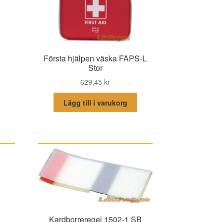
Första hjälpen väska FAPS-L
Stor
629,45
kr
Lägg till i varukorg
Kardborreregel 1502-1 SB