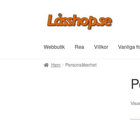
Hoppa
Hoppa
till
till
navigering
innehåll
Webbutik
Rea
Villkor
Vanliga f
Hem
Personsäkerhet
P
Visa