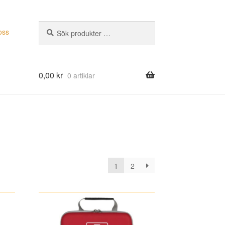
Sök
Sök
oss
efter:
0,00
kr
0 artiklar
1
2