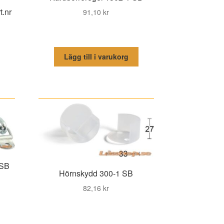
t.nr
91,10
kr
Lägg till i varukorg
 SB
Hörnskydd 300-1 SB
82,16
kr