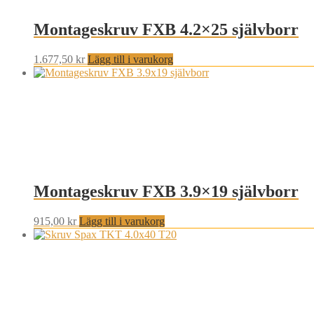
Montageskruv FXB 4.2×25 självborr
1.677,50
kr
Lägg till i varukorg
Montageskruv FXB 3.9×19 självborr
915,00
kr
Lägg till i varukorg