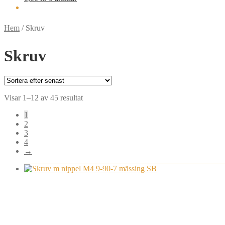
Hem
/
Skruv
Skruv
Sortera
Visar 1–12 av 45 resultat
efter
1
senaste
2
3
4
→