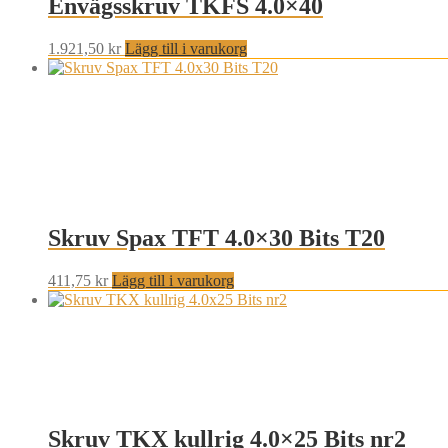
Envägsskruv TKFS 4.0×40
1.921,50
kr
Lägg till i varukorg
Skruv Spax TFT 4.0×30 Bits T20
411,75
kr
Lägg till i varukorg
Skruv TKX kullrig 4.0×25 Bits nr2