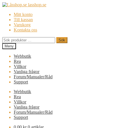
Hoppa
Hoppa
till
till
Mitt konto
navigering
innehåll
Till kassan
Varukorg
Kontakta oss
Sök
Sök
efter:
Meny
Webbutik
Rea
Villkor
Vanliga frågor
Forum/Manualer/Råd
Support
Webbutik
Rea
Villkor
Vanliga frågor
Forum/Manualer/Råd
Support
0,00
kr
0 artiklar