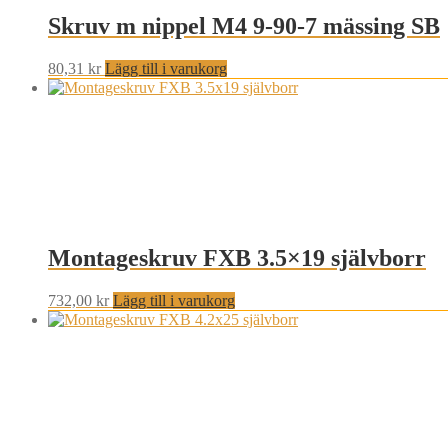
Skruv m nippel M4 9-90-7 mässing SB
80,31
kr
Lägg till i varukorg
Montageskruv FXB 3.5×19 självborr
732,00
kr
Lägg till i varukorg