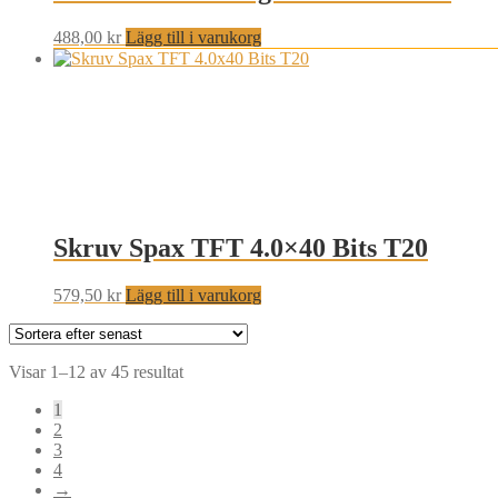
488,00
kr
Lägg till i varukorg
Skruv Spax TFT 4.0×40 Bits T20
579,50
kr
Lägg till i varukorg
Sortera
Visar 1–12 av 45 resultat
efter
1
senaste
2
3
4
→