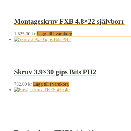
Montageskruv FXB 4.8×22 självborr
1.525,00
kr
Lägg till i varukorg
Skruv 3.9×30 gips Bits PH2
732,00
kr
Lägg till i varukorg