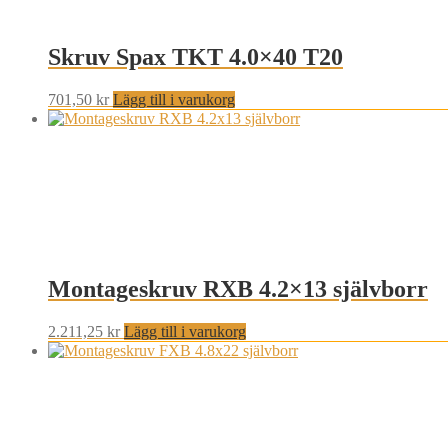
Skruv Spax TKT 4.0×40 T20
701,50
kr
Lägg till i varukorg
Montageskruv RXB 4.2×13 självborr
2.211,25
kr
Lägg till i varukorg