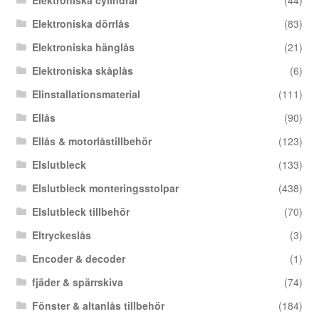
Elektroniska dörrlås
(83)
Elektroniska hänglås
(21)
Elektroniska skåplås
(6)
Elinstallationsmaterial
(111)
Ellås
(90)
Ellås & motorlåstillbehör
(123)
Elslutbleck
(133)
Elslutbleck monteringsstolpar
(438)
Elslutbleck tillbehör
(70)
Eltryckeslås
(3)
Encoder & decoder
(1)
fjäder & spärrskiva
(74)
Fönster & altanlås tillbehör
(184)