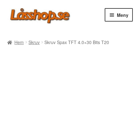
Hoppa
Hoppa
Meny
till
till
navigering
innehåll
Webbutik
Hem
Skruv
Skruv Spax TFT 4.0×30 Bits T20
Rea
Villkor
Vanliga frågor
Forum/Manualer/Råd
Support