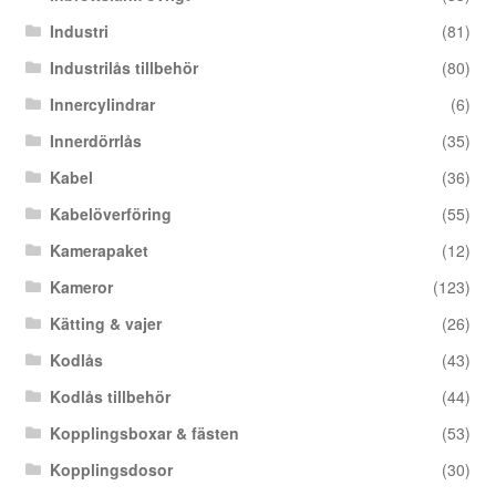
Industri
(81)
Industrilås tillbehör
(80)
Innercylindrar
(6)
Innerdörrlås
(35)
Kabel
(36)
Kabelöverföring
(55)
Kamerapaket
(12)
Kameror
(123)
Kätting & vajer
(26)
Kodlås
(43)
Kodlås tillbehör
(44)
Kopplingsboxar & fästen
(53)
Kopplingsdosor
(30)