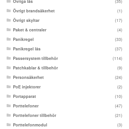
Övriga lås
(35)
Övrigt brandsäkerhet
(1)
Övrigt skyltar
(17)
Paket & centraler
(4)
Panikregel
(33)
Panikregel lås
(37)
Passersystem tillbehör
(114)
Patchkablar & tillbehör
(9)
Personsäkerhet
(24)
PoE injektorer
(2)
Portapparat
(10)
Porttelefoner
(47)
Porttelefoner tillbehör
(21)
Porttelefonmodul
(3)