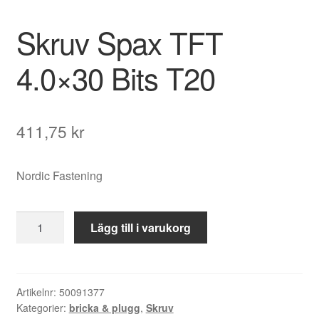
Skruv Spax TFT
4.0×30 Bits T20
411,75
kr
Nordic Fastening
Skruv
Lägg till i varukorg
Spax
TFT
4.0x30
Bits
Artikelnr:
50091377
Kategorier:
bricka & plugg
,
Skruv
T20