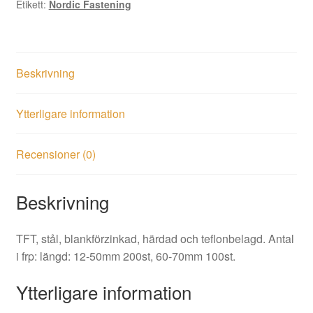
Etikett:
Nordic Fastening
mängd
Beskrivning
Ytterligare information
Recensioner (0)
Beskrivning
TFT, stål, blankförzinkad, härdad och teflonbelagd. Antal
i frp: längd: 12-50mm 200st, 60-70mm 100st.
Ytterligare information