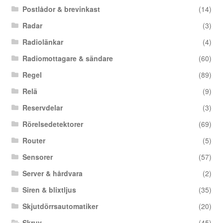
Postlådor & brevinkast
(14)
Radar
(3)
Radiolänkar
(4)
Radiomottagare & sändare
(60)
Regel
(89)
Relä
(9)
Reservdelar
(3)
Rörelsedetektorer
(69)
Router
(5)
Sensorer
(57)
Server & hårdvara
(2)
Siren & blixtljus
(35)
Skjutdörrsautomatiker
(20)
Skruv
(45)