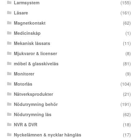
Larmsystem
(155)
Läsare
(161)
Magnetkontakt
(62)
Medicinskåp
(1)
Mekanisk låssats
(11)
Mjukvaror & licenser
(8)
möbel & glasskivelås
(81)
Monitorer
(9)
Motorlås
(104)
Nätverksprodukter
(21)
Nödutrymning behör
(191)
Nödutrymning lås
(62)
NVR & DVR
(18)
Nyckelämnen & nycklar hänglås
(17)