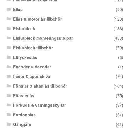
Ellås
(90)
Ellås & motorlåstillbehör
(123)
Elslutbleck
(133)
Elslutbleck monteringsstolpar
(438)
Elslutbleck tillbehör
(70)
Eltryckeslås
(3)
Encoder & decoder
(1)
fjäder & spärrskiva
(74)
Fönster & altanlås tillbehör
(184)
Fönsterlås
(75)
Förbuds & varningsskyltar
(37)
Fordonslås
(31)
Gångjärn
(61)