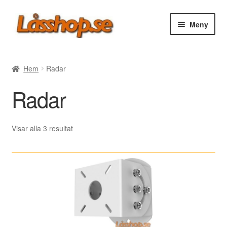
Hoppa
Hoppa
Meny
till
till
navigering
innehåll
Webbutik
Hem
Radar
Rea
Radar
Villkor
Sortera
Visar alla 3 resultat
efter
Vanliga frågor
senaste
Forum/Manualer/Råd
Support