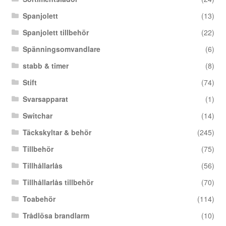
Spanjolett
(13)
Spanjolett tillbehör
(22)
Spänningsomvandlare
(6)
stabb & timer
(8)
Stift
(74)
Svarsapparat
(1)
Switchar
(14)
Täckskyltar & behör
(245)
Tillbehör
(75)
Tillhållarlås
(56)
Tillhållarlås tillbehör
(70)
Toabehör
(114)
Trådlösa brandlarm
(10)