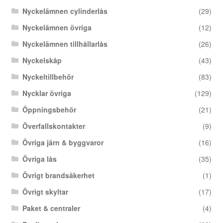
Nyckelämnen cylinderlås
(29)
Nyckelämnen övriga
(12)
Nyckelämnen tillhållarlås
(26)
Nyckelskåp
(43)
Nyckeltillbehör
(83)
Nycklar övriga
(129)
Öppningsbehör
(21)
Överfallskontakter
(9)
Övriga järn & byggvaror
(16)
Övriga lås
(35)
Övrigt brandsäkerhet
(1)
Övrigt skyltar
(17)
Paket & centraler
(4)