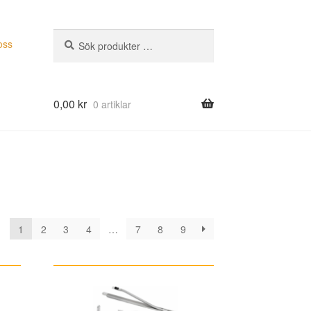
Sök
Sök
oss
efter:
0,00
kr
0 artiklar
1
2
3
4
…
7
8
9