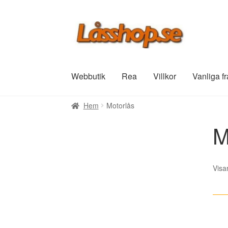
Hoppa
Hoppa
till
till
navigering
innehåll
Webbutik
Rea
Villkor
Vanliga f
Hem
Motorlås
M
Visa