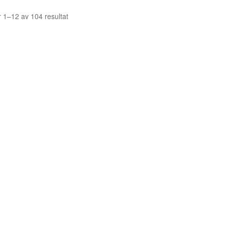
Sortera
r 1–12 av 104 resultat
efter
senaste