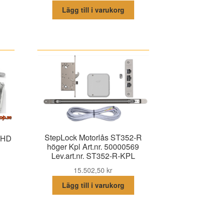
Lägg till i varukorg
StepLock Motorlås ST352-R
0HD
höger Kpl Art.nr. 50000569
Lev.art.nr. ST352-R-KPL
15.502,50
kr
Lägg till i varukorg