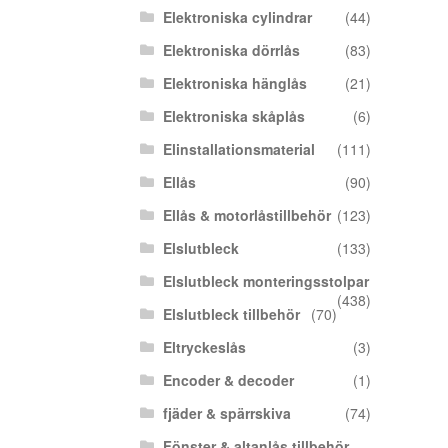
Elektroniska cylindrar
(44)
Elektroniska dörrlås
(83)
Elektroniska hänglås
(21)
Elektroniska skåplås
(6)
Elinstallationsmaterial
(111)
Ellås
(90)
Ellås & motorlåstillbehör
(123)
Elslutbleck
(133)
Elslutbleck monteringsstolpar
(438)
Elslutbleck tillbehör
(70)
Eltryckeslås
(3)
Encoder & decoder
(1)
fjäder & spärrskiva
(74)
Fönster & altanlås tillbehör