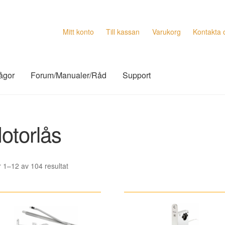
Mitt konto
Till kassan
Varukorg
Kontakta 
rågor
Forum/Manualer/Råd
Support
otorlås
Sortera
r 1–12 av 104 resultat
efter
senaste