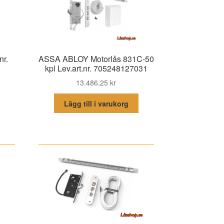
nr.
ASSA ABLOY Motorlås 831C-50
kpl Lev.art.nr. 705248127031
13.486,25
kr
Lägg till i varukorg