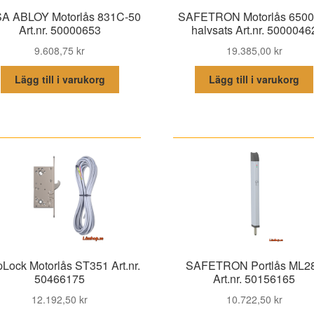
A ABLOY Motorlås 831C-50
SAFETRON Motorlås 650
Art.nr. 50000653
halvsats Art.nr. 5000046
9.608,75
kr
19.385,00
kr
Lägg till i varukorg
Lägg till i varukorg
pLock Motorlås ST351 Art.nr.
SAFETRON Portlås ML2
50466175
Art.nr. 50156165
12.192,50
kr
10.722,50
kr