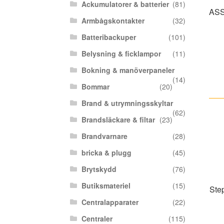
Ackumulatorer & batterier
(81)
ASS
Armbågskontakter
(32)
Batteribackuper
(101)
Belysning & ficklampor
(11)
Bokning & manöverpaneler
(14)
Bommar
(20)
Brand & utrymningsskyltar
(62)
Brandsläckare & filtar
(23)
Brandvarnare
(28)
bricka & plugg
(45)
Brytskydd
(76)
Butiksmateriel
(15)
Ste
Centralapparater
(22)
Centraler
(115)