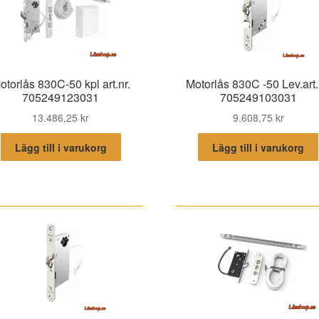
otorlås 830C-50 kpl art.nr.
Motorlås 830C -50 Lev.art.
705249123031
705249103031
13.486,25
kr
9.608,75
kr
Lägg till i varukorg
Lägg till i varukorg