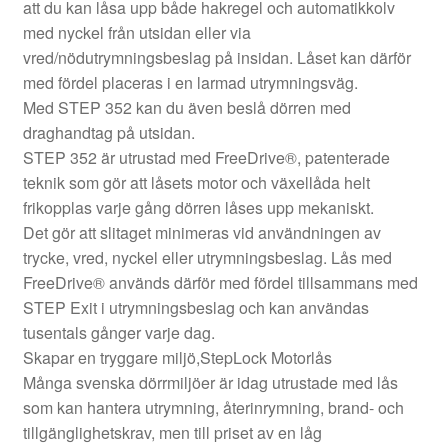
att du kan låsa upp både hakregel och automatikkolv
med nyckel från utsidan eller via
vred/nödutrymningsbeslag på insidan. Låset kan därför
med fördel placeras i en larmad utrymningsväg.
Med STEP 352 kan du även beslå dörren med
draghandtag på utsidan.
STEP 352 är utrustad med FreeDrive®, patenterade
teknik som gör att låsets motor och växellåda helt
frikopplas varje gång dörren låses upp mekaniskt.
Det gör att slitaget minimeras vid användningen av
trycke, vred, nyckel eller utrymningsbeslag. Lås med
FreeDrive® används därför med fördel tillsammans med
STEP Exit i utrymningsbeslag och kan användas
tusentals gånger varje dag.
Skapar en tryggare miljö,StepLock Motorlås
Många svenska dörrmiljöer är idag utrustade med lås
som kan hantera utrymning, återinrymning, brand- och
tillgänglighetskrav, men till priset av en låg