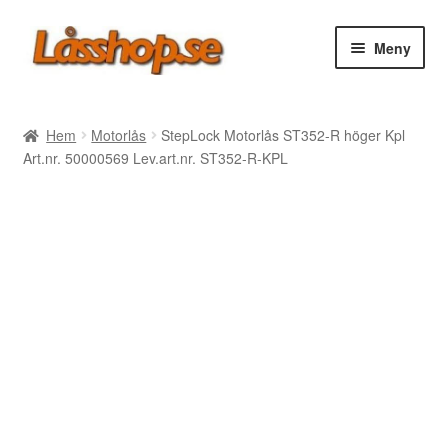
Hoppa
Hoppa
Meny
till
till
navigering
innehåll
Webbutik
Hem
Motorlås
StepLock Motorlås ST352-R höger Kpl
Art.nr. 50000569 Lev.art.nr. ST352-R-KPL
Rea
Villkor
Vanliga frågor
Forum/Manualer/Råd
Support