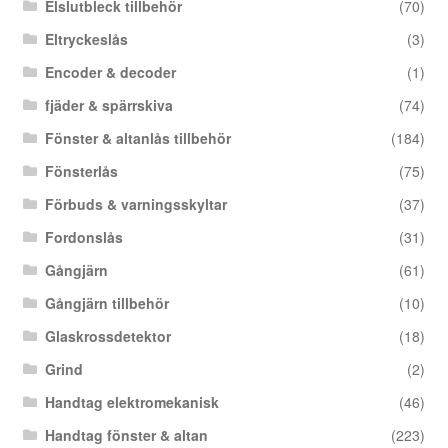
Elslutbleck tillbehör
(70)
Eltryckeslås
(3)
Encoder & decoder
(1)
fjäder & spärrskiva
(74)
Fönster & altanlås tillbehör
(184)
Fönsterlås
(75)
Förbuds & varningsskyltar
(37)
Fordonslås
(31)
Gångjärn
(61)
Gångjärn tillbehör
(10)
Glaskrossdetektor
(18)
Grind
(2)
Handtag elektromekanisk
(46)
Handtag fönster & altan
(223)