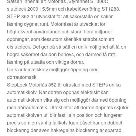
Satsen innehåller: Motorlås ,Styrenhet ST300C,
slutbleck 2009 15,5mm och kabelöverföring ST1283.
STEP 352 är utvecklat för att säkerställa en säker
låsning dygnet runt. Motorlåset är utvecklat för
högfrekvent användande och klarar flera miljoner
öppningar, som dessutom sker lika snabbt som ett
elslutbleck. Det ger på så sätt en unik möjlighet att få en
högre säkerhet där den behövs, och därmed få rätt
låsning på utsatta och viktiga dörrar.
Unik automatikkolv möjliggör öppning med
dörrautomatik
StepLock Motorlås 352 är utrustad med STEPs unika
automatikkolv. När dörren öppnas elektriskt kan
automatikkolven vika sig och möjliggör därmed öppning
med dörrautomatik. Direkt efter att dörren öppnats skjuter
automatikkolven ut, blir fast i sin position och fungerar
precis som en vanlig fallkolv igen.Låset har en dubbel
blockering där även hakregelns blockering är spärrad.