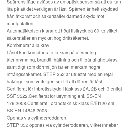
Spärrens läge avläses av en optisk sensor så att du kan
lita på att det verkligen är låst. Spärren är helt skyddad
från åtkomst och säkerställer därmed skydd mot
manipulation.
Automatikkolven klarar ett högt listtryck på 80 kg vilket
säkerställer en mycket hög driftsäkerhet.
Kombinerar alla krav
Låset kan kombinera alla krav på utrymning,
återinrymning, brandtillhållning och tillgänglighetskrav,
samtidigt som dörrmiljön får en markant högre
intrångssäkerhet. STEP 352 är utrustat med en rejäl
hakregel som verkligen ser till att dörren är låst.
Certifierat för inbrottsskydd i låsklass 2A, 2B och 3 enligt
SSF 3522.Certifierat för utrymning enl. SS-EN
179:2008.Certifierat i brandteknisk klass E/EI120 enl.
SS-EN 14846:2008.
Öppnas via cylinderroddaren
STEP 352 öppnas via cylinderroddaren, vilket innebär