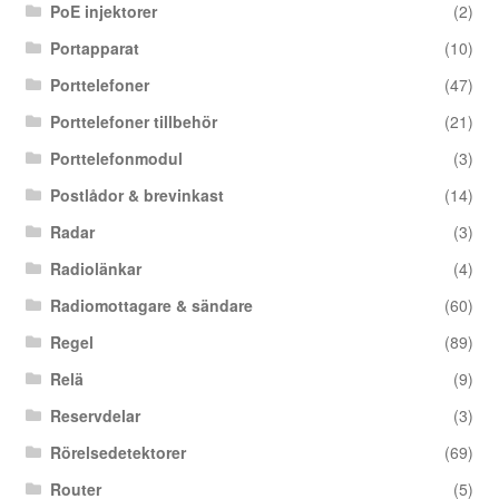
PoE injektorer
(2)
Portapparat
(10)
Porttelefoner
(47)
Porttelefoner tillbehör
(21)
Porttelefonmodul
(3)
Postlådor & brevinkast
(14)
Radar
(3)
Radiolänkar
(4)
Radiomottagare & sändare
(60)
Regel
(89)
Relä
(9)
Reservdelar
(3)
Rörelsedetektorer
(69)
Router
(5)