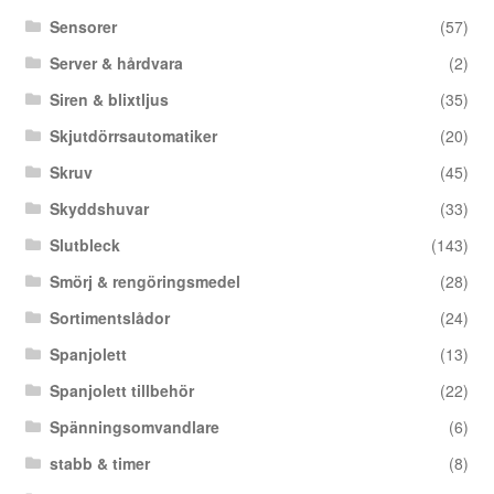
Sensorer
(57)
Server & hårdvara
(2)
Siren & blixtljus
(35)
Skjutdörrsautomatiker
(20)
Skruv
(45)
Skyddshuvar
(33)
Slutbleck
(143)
Smörj & rengöringsmedel
(28)
Sortimentslådor
(24)
Spanjolett
(13)
Spanjolett tillbehör
(22)
Spänningsomvandlare
(6)
stabb & timer
(8)