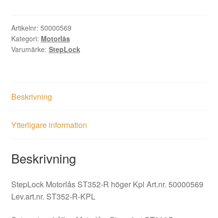
ST352-
R
höger
Artikelnr:
50000569
Kategori:
Motorlås
Kpl
Varumärke:
StepLock
Art.nr.
50000569
Lev.art.nr.
ST352-
Beskrivning
R-
KPL
mängd
Ytterligare information
Beskrivning
StepLock Motorlås ST352-R höger Kpl Art.nr. 50000569
Lev.art.nr. ST352-R-KPL