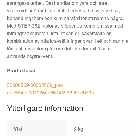
intrångssäkerhet. Det handlar om yttre och inre
skalskyddsdörrar i tusentals flerbostadshus, sjukhus,
behandlingshem och kriminalvård för att nämna några.
Med STEP 352 motorlås slipper du kompromissa med
intrångssäkerheten. Istället kan du säkerställa en
kombination av alla kravställningar ovan i ett och samma
lås, och dessutom placera det i en dörrmiljö som
används högfrekvent.
Produktblad
50000569-50000569_pro-
abe554cd0d7926de8614696820bdb39a
Ytterligare information
Vikt
2 kg