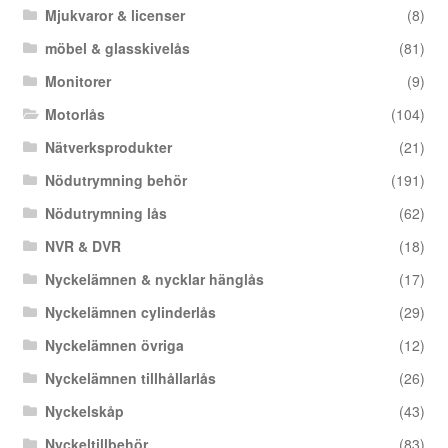
Mjukvaror & licenser
(8)
möbel & glasskivelås
(81)
Monitorer
(9)
Motorlås
(104)
Nätverksprodukter
(21)
Nödutrymning behör
(191)
Nödutrymning lås
(62)
NVR & DVR
(18)
Nyckelämnen & nycklar hänglås
(17)
Nyckelämnen cylinderlås
(29)
Nyckelämnen övriga
(12)
Nyckelämnen tillhållarlås
(26)
Nyckelskåp
(43)
Nyckeltillbehör
(83)