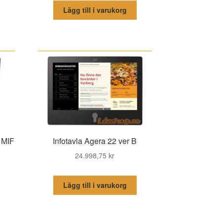
Lägg till i varukorg
 MIF
Infotavla Agera 22 ver B
24.998,75
kr
Lägg till i varukorg