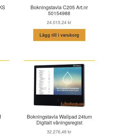
 KS
Bokningstavla C205 Art.nr
50154988
24.015,24
kr
Lägg till i varukorg
M
Bokningstavla Wallpad 24tum
Digitalt våningsregist
32.276,48
kr