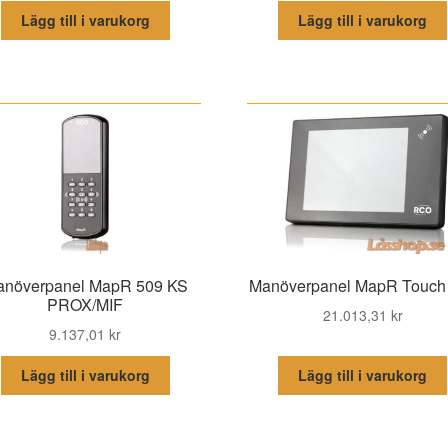
Lägg till i varukorg
Lägg till i varukorg
növerpanel MapR 509 KS
Manöverpanel MapR Touch
PROX/MIF
21.013,31
kr
9.137,01
kr
Lägg till i varukorg
Lägg till i varukorg