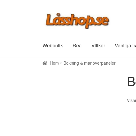
Hoppa
Hoppa
till
till
navigering
innehåll
Webbutik
Rea
Villkor
Vanliga f
Hem
Bokning & manöverpaneler
B
Visa