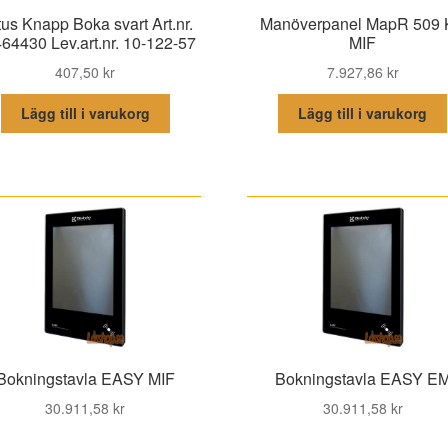
us Knapp Boka svart Art.nr.
Manöverpanel MapR 509
64430 Lev.art.nr. 10-122-57
MIF
407,50
kr
7.927,86
kr
Lägg till i varukorg
Lägg till i varukorg
Bokningstavla EASY MIF
Bokningstavla EASY E
30.911,58
kr
30.911,58
kr