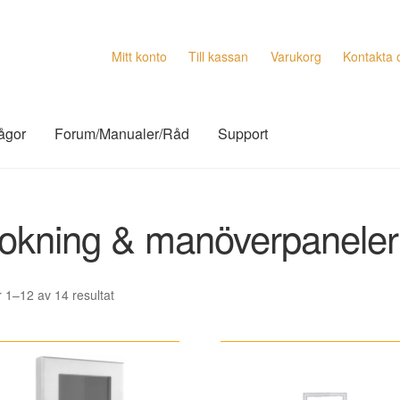
Mitt konto
Till kassan
Varukorg
Kontakta 
rågor
Forum/Manualer/Råd
Support
okning & manöverpaneler
Sortera
r 1–12 av 14 resultat
efter
senaste