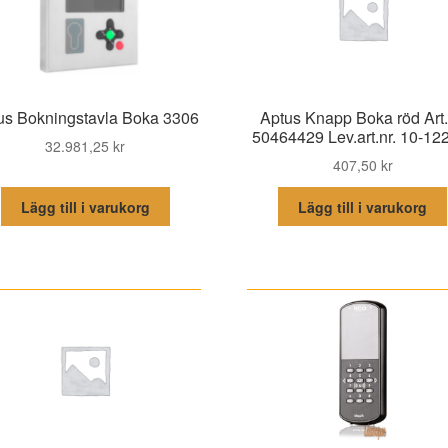
us Bokningstavla Boka 3306
Aptus Knapp Boka röd Art.
50464429 Lev.art.nr. 10-12
32.981,25
kr
407,50
kr
Lägg till i varukorg
Lägg till i varukorg