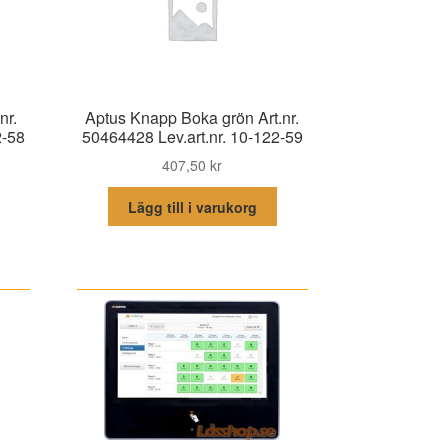
nr.
Aptus Knapp Boka grön Art.nr.
2-58
50464428 Lev.art.nr. 10-122-59
407,50
kr
Lägg till i varukorg