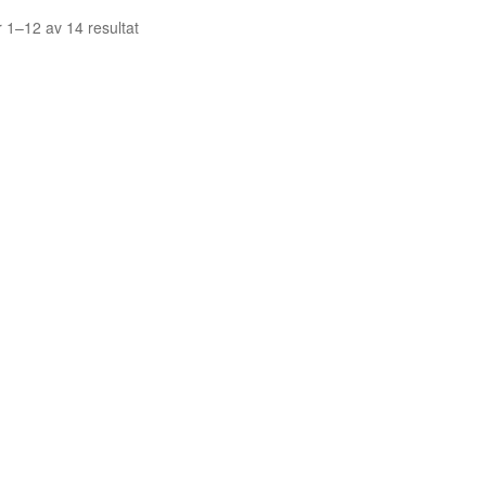
Sortera
r 1–12 av 14 resultat
efter
senaste