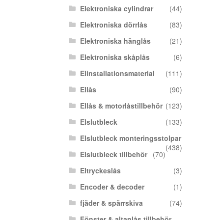
Elektroniska cylindrar
(44)
Elektroniska dörrlås
(83)
Elektroniska hänglås
(21)
Elektroniska skåplås
(6)
Elinstallationsmaterial
(111)
Ellås
(90)
Ellås & motorlåstillbehör
(123)
Elslutbleck
(133)
Elslutbleck monteringsstolpar
(438)
Elslutbleck tillbehör
(70)
Eltryckeslås
(3)
Encoder & decoder
(1)
fjäder & spärrskiva
(74)
Fönster & altanlås tillbehör