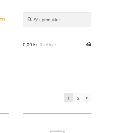
Sök
Sök
oss
efter:
0,00
kr
0 artiklar
1
2