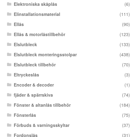
Elektroniska skåplås
(6)
Elinstallationsmaterial
(111)
Ellås
(90)
Ellås & motorlåstillbehör
(123)
Elslutbleck
(133)
Elslutbleck monteringsstolpar
(438)
Elslutbleck tillbehör
(70)
Eltryckeslås
(3)
Encoder & decoder
(1)
fjäder & spärrskiva
(74)
Fönster & altanlås tillbehör
(184)
Fönsterlås
(75)
Förbuds & varningsskyltar
(37)
Fordonslås
(31)