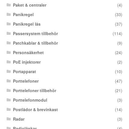
Paket & centraler
(4)
Panikregel
(33)
Panikregel lås
(37)
Passersystem tillbehör
(114)
Patchkablar & tillbehör
(9)
Personsäkerhet
(24)
PoE injektorer
(2)
Portapparat
(10)
Porttelefoner
(47)
Porttelefoner tillbehör
(21)
Porttelefonmodul
(3)
Postlådor & brevinkast
(14)
Radar
(3)
Radiolänkar
(4)