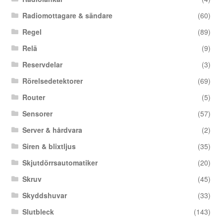
Radiomottagare & sändare
(60)
Regel
(89)
Relä
(9)
Reservdelar
(3)
Rörelsedetektorer
(69)
Router
(5)
Sensorer
(57)
Server & hårdvara
(2)
Siren & blixtljus
(35)
Skjutdörrsautomatiker
(20)
Skruv
(45)
Skyddshuvar
(33)
Slutbleck
(143)