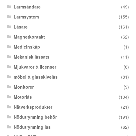
Larmsändare
(49)
Larmsystem
(155)
Läsare
(161)
Magnetkontakt
(62)
Medicinskåp
(1)
Mekanisk låssats
(11)
Mjukvaror & licenser
(8)
möbel & glasskivelås
(81)
Monitorer
(9)
Motorlås
(104)
Nätverksprodukter
(21)
Nödutrymning behör
(191)
Nödutrymning lås
(62)