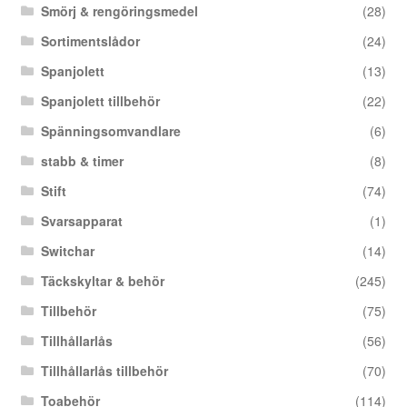
Smörj & rengöringsmedel
(28)
Sortimentslådor
(24)
Spanjolett
(13)
Spanjolett tillbehör
(22)
Spänningsomvandlare
(6)
stabb & timer
(8)
Stift
(74)
Svarsapparat
(1)
Switchar
(14)
Täckskyltar & behör
(245)
Tillbehör
(75)
Tillhållarlås
(56)
Tillhållarlås tillbehör
(70)
Toabehör
(114)