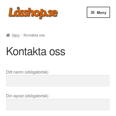
Hoppa
Hoppa
Meny
till
till
navigering
innehåll
Webbutik
Hem
Kontakta oss
Rea
Kontakta oss
Villkor
Vanliga frågor
Ditt namn (obligatorisk)
Forum/Manualer/Råd
Din epost (obligatorisk)
Support