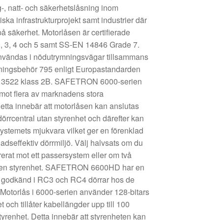
, natt- och säkerhetslåsning inom
iska infrastrukturprojekt samt industrier där
på säkerhet. Motorlåsen är certifierade
B, 3, 4 och 5 samt SS-EN 14846 Grade 7.
ndas i nödutrymningsvägar tillsammans
gsbehör 795 enligt Europastandarden
 3522 klass 2B. SAFETRON 6000-serien
 mot flera av marknadens stora
etta innebär att motorlåsen kan anslutas
örrcentral utan styrenhet och därefter kan
stemets mjukvara vilket ger en förenklad
nadseffektiv dörrmiljö. Välj halvsats om du
rerat mot ett passersystem eller om två
 en styrenhet. SAFETRON 6600HD har en
är godkänd i RC3 och RC4 dörrar hos de
Motorlås i 6000-serien använder 128-bitars
t och tillåter kabellängder upp till 100
yrenhet. Detta innebär att styrenheten kan