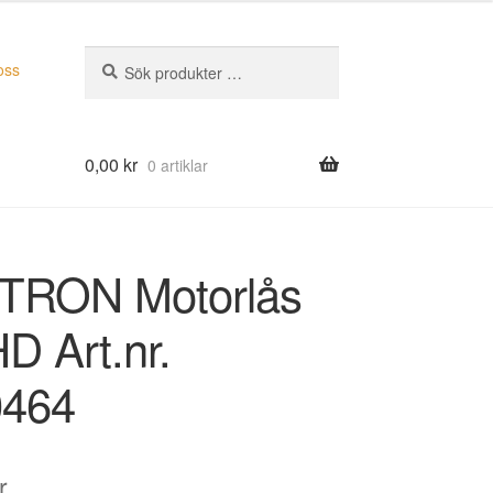
Sök
Sök
oss
efter:
0,00
kr
0 artiklar
TRON Motorlås
D Art.nr.
0464
r