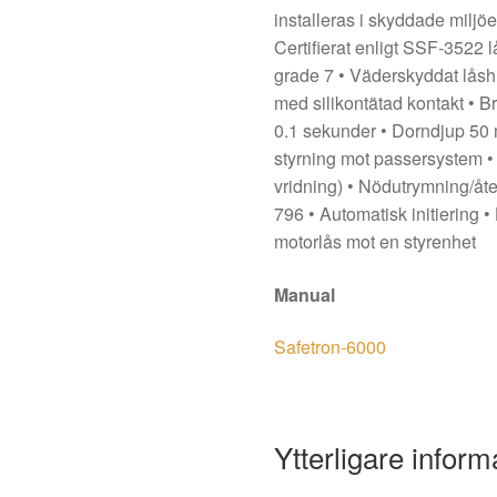
installeras i skyddade miljöe
Certifierat enligt SSF-3522
grade 7 • Väderskyddat låsh
med silikontätad kontakt • 
0.1 sekunder • Dorndjup 50 
styrning mot passersystem •
vridning) • Nödutrymning/å
796 • Automatisk initiering •
motorlås mot en styrenhet
Manual
Safetron-6000
Ytterligare inform