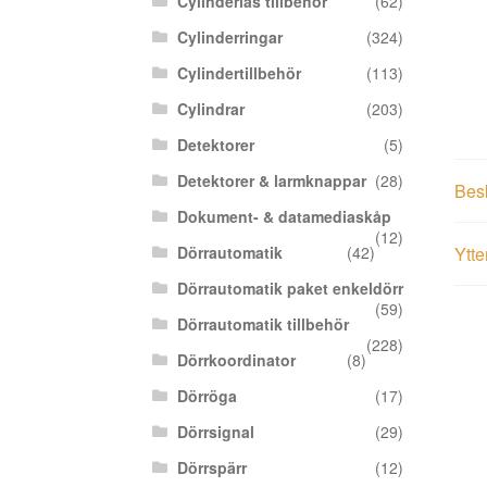
Cylinderlås tillbehör
(62)
Cylinderringar
(324)
Cylindertillbehör
(113)
Cylindrar
(203)
Detektorer
(5)
Detektorer & larmknappar
(28)
Bes
Dokument- & datamediaskåp
(12)
Dörrautomatik
(42)
Ytte
Dörrautomatik paket enkeldörr
(59)
Dörrautomatik tillbehör
(228)
Dörrkoordinator
(8)
Dörröga
(17)
Dörrsignal
(29)
Dörrspärr
(12)