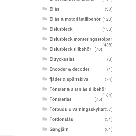
Ellås
(90)
Ellås & motorlåstillbehör
(123)
Elslutbleck
(133)
Elslutbleck monteringsstolpar
(438)
Elslutbleck tillbehör
(70)
Eltryckeslås
(3)
Encoder & decoder
(1)
fjäder & spärrskiva
(74)
Fönster & altanlås tillbehör
(184)
Fönsterlås
(75)
Förbuds & varningsskyltar
(37)
Fordonslås
(31)
Gångjärn
(61)