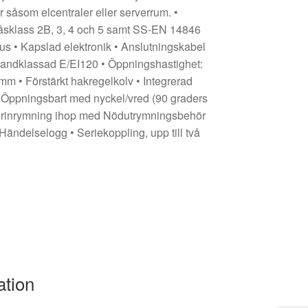
r såsom elcentraler eller serverrum. •
 låsklass 2B, 3, 4 och 5 samt SS-EN 14846
us • Kapslad elektronik • Anslutningskabel
Brandklassad E/EI120 • Öppningshastighet:
mm • Förstärkt hakregelkolv • Integrerad
 Öppningsbart med nyckel/vred (90 graders
terinrymning ihop med Nödutrymningsbehör
 Händelselogg • Seriekoppling, upp till två
ation