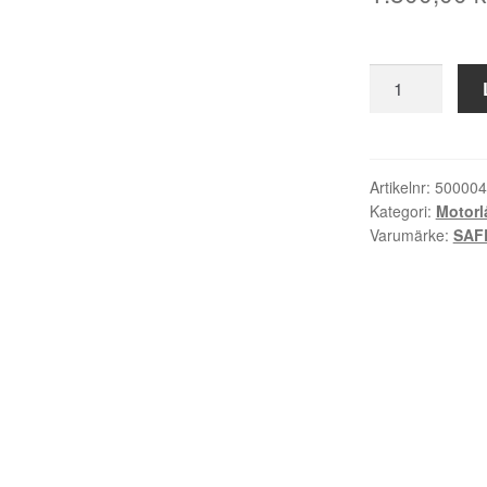
SAFETRON
Motorlås
6600HD
Art.nr.
50000464
Artikelnr:
500004
Kategori:
Motorl
mängd
Varumärke:
SAF