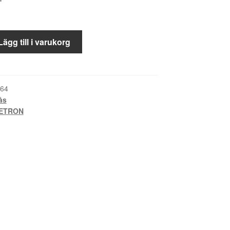
Lägg till i varukorg
64
ås
ETRON