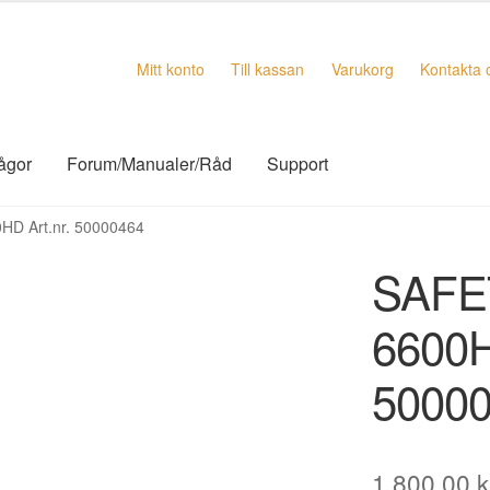
Mitt konto
Till kassan
Varukorg
Kontakta 
rågor
Forum/Manualer/Råd
Support
D Art.nr. 50000464
SAFE
6600H
5000
1.800,00
k