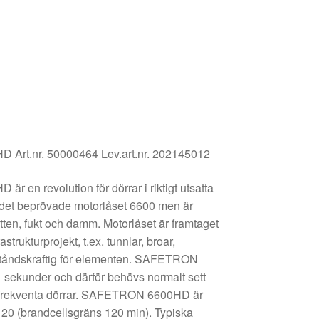
 Art.nr. 50000464
Lev.art.nr.
202145012
en revolution för dörrar i riktigt utsatta
 det beprövade motorlåset 6600 men är
ten, fukt och damm. Motorlåset är framtaget
rastrukturprojekt, t.ex. tunnlar, broar,
tståndskraftig för elementen. SAFETRON
 sekunder och därför behövs normalt sett
gfrekventa dörrar. SAFETRON 6600HD är
I120 (brandcellsgräns 120 min). Typiska