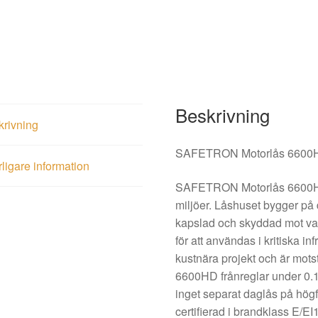
Beskrivning
krivning
SAFETRON Motorlås 6600HD
rligare information
SAFETRON Motorlås 6600HD är 
miljöer. Låshuset bygger på
kapslad och skyddad mot vat
för att användas i kritiska inf
kustnära projekt och är mo
6600HD frånreglar under 0.1
inget separat daglås på hö
certifierad i brandklass E/E