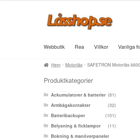
Hoppa
Hoppa
till
till
navigering
innehåll
Webbutik
Rea
Villkor
Vanliga f
Hem
Motorlås
SAFETRON Motorlås 6600H
Produktkategorier
Ackumulatorer & batterier
(81)
Armbågskontakter
(32)
Batteribackuper
(101)
Belysning & ficklampor
(11)
Bokning & manöverpaneler