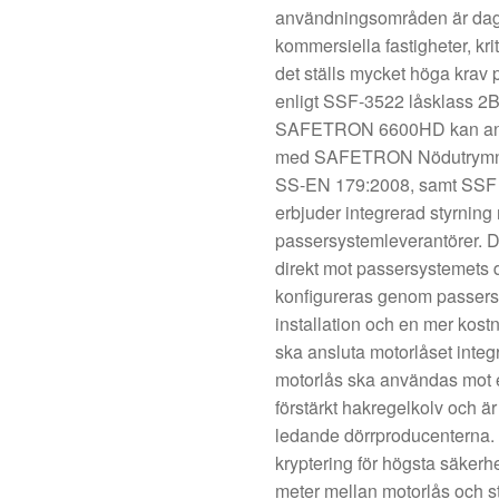
användningsområden är dag-
kommersiella fastigheter, krit
det ställs mycket höga krav 
enligt SSF-3522 låsklass 2
SAFETRON 6600HD kan anvä
med SAFETRON Nödutrymnin
SS-EN 179:2008, samt SSF
erbjuder integrerad styrning
passersystemleverantörer. D
direkt mot passersystemets d
konfigureras genom passersy
installation och en mer kost
ska ansluta motorlåset integ
motorlås ska användas mot
förstärkt hakregelkolv och 
ledande dörrproducenterna. 
kryptering för högsta säkerhe
meter mellan motorlås och st