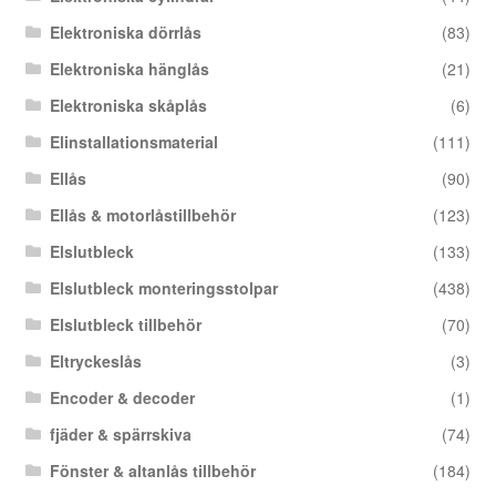
Elektroniska dörrlås
(83)
Elektroniska hänglås
(21)
Elektroniska skåplås
(6)
Elinstallationsmaterial
(111)
Ellås
(90)
Ellås & motorlåstillbehör
(123)
Elslutbleck
(133)
Elslutbleck monteringsstolpar
(438)
Elslutbleck tillbehör
(70)
Eltryckeslås
(3)
Encoder & decoder
(1)
fjäder & spärrskiva
(74)
Fönster & altanlås tillbehör
(184)