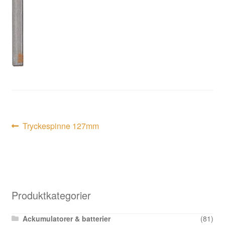
Inläggsnavigering
Föregående
Tryckespinne 127mm
inlägg:
Produktkategorier
Ackumulatorer & batterier
(81)