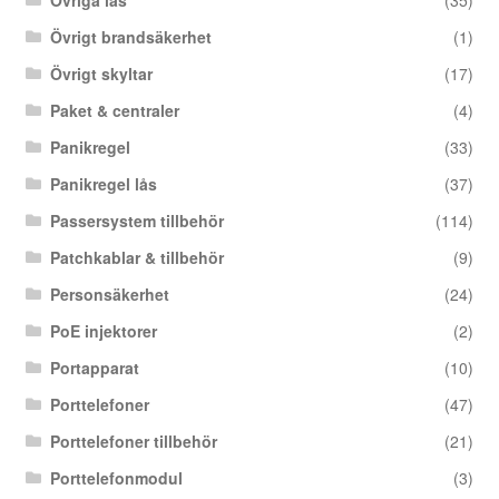
Övriga lås
(35)
Övrigt brandsäkerhet
(1)
Övrigt skyltar
(17)
Paket & centraler
(4)
Panikregel
(33)
Panikregel lås
(37)
Passersystem tillbehör
(114)
Patchkablar & tillbehör
(9)
Personsäkerhet
(24)
PoE injektorer
(2)
Portapparat
(10)
Porttelefoner
(47)
Porttelefoner tillbehör
(21)
Porttelefonmodul
(3)