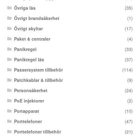
Övriga lås
(35)
Övrigt brandsäkerhet
(1)
Övrigt skyltar
(17)
Paket & centraler
(4)
Panikregel
(33)
Panikregel lås
(37)
Passersystem tillbehör
(114)
Patchkablar & tillbehör
(9)
Personsäkerhet
(24)
PoE injektorer
(2)
Portapparat
(10)
Porttelefoner
(47)
Porttelefoner tillbehör
(21)