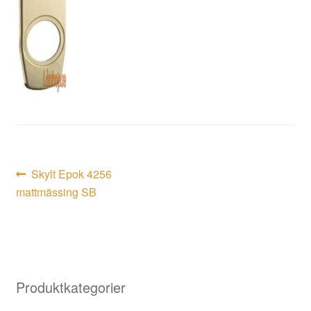
Inläggsnavigering
Föregående
Skylt Epok 4256
inlägg:
mattmässing SB
Produktkategorier