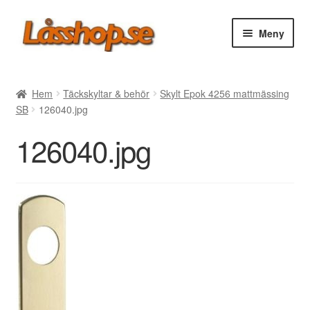
Hoppa
Hoppa
Meny
till
till
navigering
innehåll
Webbutik
Hem
Täckskyltar & behör
Skylt Epok 4256 mattmässing
SB
126040.jpg
Rea
126040.jpg
Villkor
Vanliga frågor
Forum/Manualer/Råd
Support