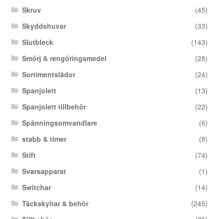
Skruv
(45)
Skyddshuvar
(33)
Slutbleck
(143)
Smörj & rengöringsmedel
(28)
Sortimentslådor
(24)
Spanjolett
(13)
Spanjolett tillbehör
(22)
Spänningsomvandlare
(6)
stabb & timer
(8)
Stift
(74)
Svarsapparat
(1)
Switchar
(14)
Täckskyltar & behör
(245)