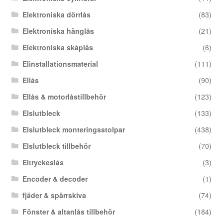
Elektroniska dörrlås
(83)
Elektroniska hänglås
(21)
Elektroniska skåplås
(6)
Elinstallationsmaterial
(111)
Ellås
(90)
Ellås & motorlåstillbehör
(123)
Elslutbleck
(133)
Elslutbleck monteringsstolpar
(438)
Elslutbleck tillbehör
(70)
Eltryckeslås
(3)
Encoder & decoder
(1)
fjäder & spärrskiva
(74)
Fönster & altanlås tillbehör
(184)