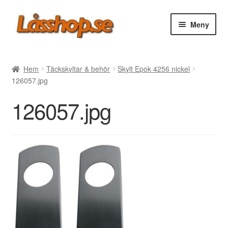
Hoppa
Hoppa
Meny
till
till
navigering
innehåll
Webbutik
Hem
Täckskyltar & behör
Skylt Epok 4256 nickel
126057.jpg
Rea
126057.jpg
Villkor
Vanliga frågor
Forum/Manualer/Råd
Support