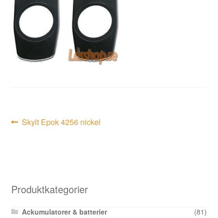
Inläggsnavigering
Föregående
Skylt Epok 4256 nickel
inlägg:
Produktkategorier
Ackumulatorer & batterier
(81)