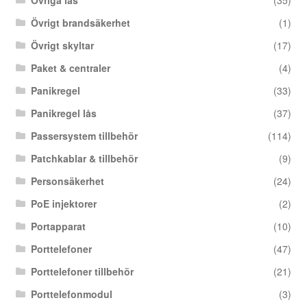
Övriga lås
(35)
Övrigt brandsäkerhet
(1)
Övrigt skyltar
(17)
Paket & centraler
(4)
Panikregel
(33)
Panikregel lås
(37)
Passersystem tillbehör
(114)
Patchkablar & tillbehör
(9)
Personsäkerhet
(24)
PoE injektorer
(2)
Portapparat
(10)
Porttelefoner
(47)
Porttelefoner tillbehör
(21)
Porttelefonmodul
(3)