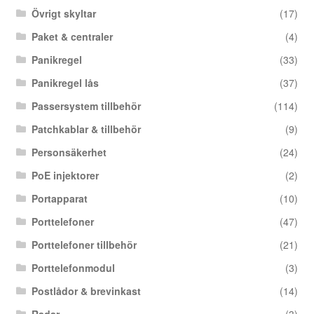
Övrigt skyltar
(17)
Paket & centraler
(4)
Panikregel
(33)
Panikregel lås
(37)
Passersystem tillbehör
(114)
Patchkablar & tillbehör
(9)
Personsäkerhet
(24)
PoE injektorer
(2)
Portapparat
(10)
Porttelefoner
(47)
Porttelefoner tillbehör
(21)
Porttelefonmodul
(3)
Postlådor & brevinkast
(14)