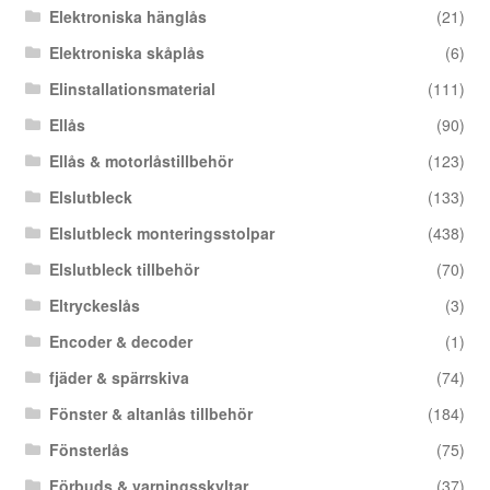
Elektroniska hänglås
(21)
Elektroniska skåplås
(6)
Elinstallationsmaterial
(111)
Ellås
(90)
Ellås & motorlåstillbehör
(123)
Elslutbleck
(133)
Elslutbleck monteringsstolpar
(438)
Elslutbleck tillbehör
(70)
Eltryckeslås
(3)
Encoder & decoder
(1)
fjäder & spärrskiva
(74)
Fönster & altanlås tillbehör
(184)
Fönsterlås
(75)
Förbuds & varningsskyltar
(37)