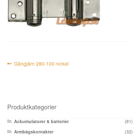
Inläggsnavigering
Föregående
Gångjärn 280-100 nickel
inlägg:
Produktkategorier
Ackumulatorer & batterier
(81)
Armbågskontakter
(32)