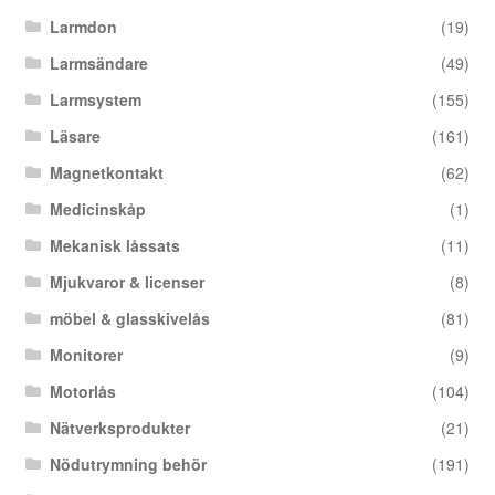
Larmdon
(19)
Larmsändare
(49)
Larmsystem
(155)
Läsare
(161)
Magnetkontakt
(62)
Medicinskåp
(1)
Mekanisk låssats
(11)
Mjukvaror & licenser
(8)
möbel & glasskivelås
(81)
Monitorer
(9)
Motorlås
(104)
Nätverksprodukter
(21)
Nödutrymning behör
(191)