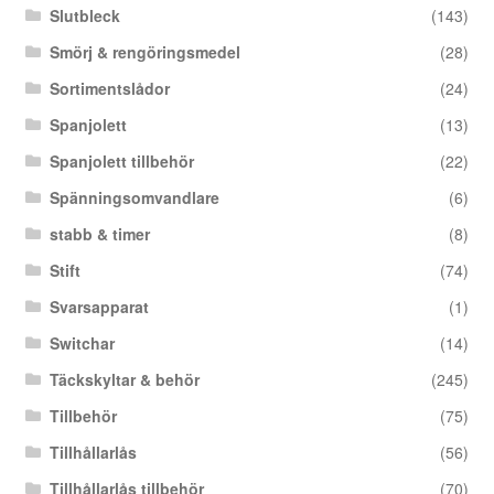
Slutbleck
(143)
Smörj & rengöringsmedel
(28)
Sortimentslådor
(24)
Spanjolett
(13)
Spanjolett tillbehör
(22)
Spänningsomvandlare
(6)
stabb & timer
(8)
Stift
(74)
Svarsapparat
(1)
Switchar
(14)
Täckskyltar & behör
(245)
Tillbehör
(75)
Tillhållarlås
(56)
Tillhållarlås tillbehör
(70)