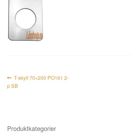
Inläggsnavigering
Föregående
T-skylt 70×200 PO161 2-
inlägg:
p SB
Produktkategorier