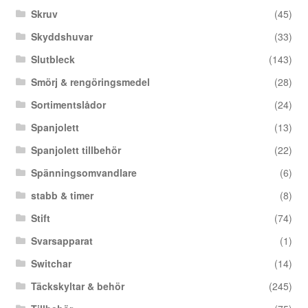
Skruv
(45)
Skyddshuvar
(33)
Slutbleck
(143)
Smörj & rengöringsmedel
(28)
Sortimentslådor
(24)
Spanjolett
(13)
Spanjolett tillbehör
(22)
Spänningsomvandlare
(6)
stabb & timer
(8)
Stift
(74)
Svarsapparat
(1)
Switchar
(14)
Täckskyltar & behör
(245)