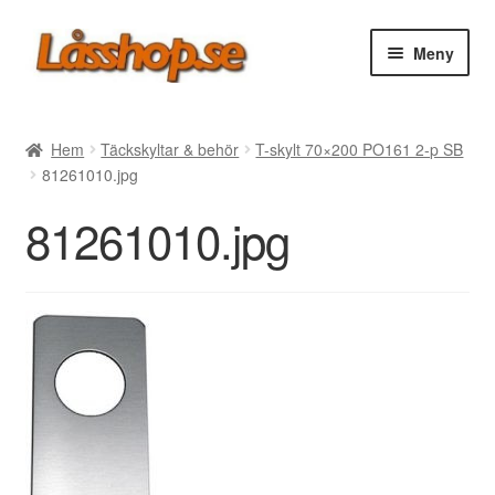
Hoppa
Hoppa
Meny
till
till
navigering
innehåll
Webbutik
Hem
Täckskyltar & behör
T-skylt 70×200 PO161 2-p SB
81261010.jpg
Rea
81261010.jpg
Villkor
Vanliga frågor
Forum/Manualer/Råd
Support