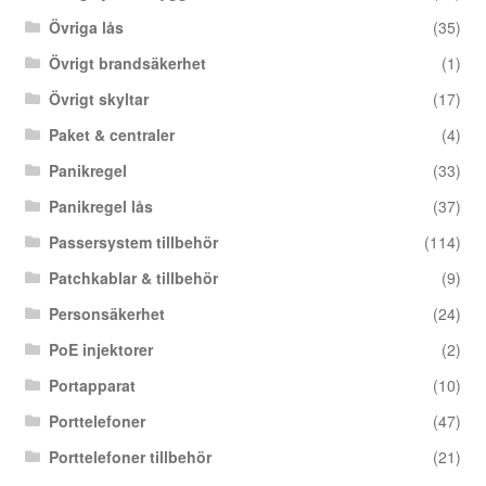
Övriga lås
(35)
Övrigt brandsäkerhet
(1)
Övrigt skyltar
(17)
Paket & centraler
(4)
Panikregel
(33)
Panikregel lås
(37)
Passersystem tillbehör
(114)
Patchkablar & tillbehör
(9)
Personsäkerhet
(24)
PoE injektorer
(2)
Portapparat
(10)
Porttelefoner
(47)
Porttelefoner tillbehör
(21)