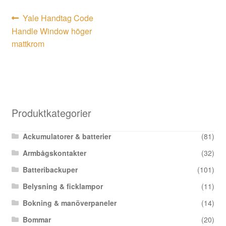
Inläggsnavigering
Föregående
Yale Handtag Code
inlägg:
Handle Window höger
mattkrom
Produktkategorier
Ackumulatorer & batterier
(81)
Armbågskontakter
(32)
Batteribackuper
(101)
Belysning & ficklampor
(11)
Bokning & manöverpaneler
(14)
Bommar
(20)