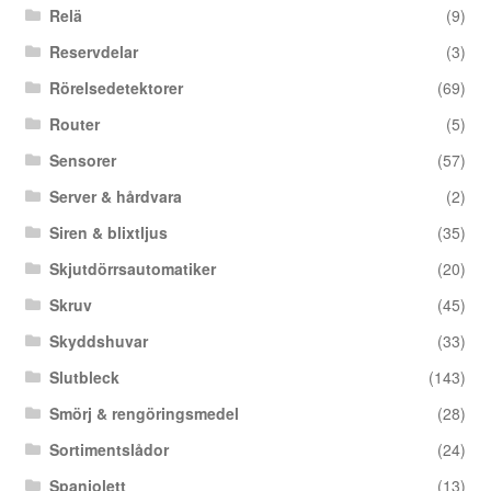
Relä
(9)
Reservdelar
(3)
Rörelsedetektorer
(69)
Router
(5)
Sensorer
(57)
Server & hårdvara
(2)
Siren & blixtljus
(35)
Skjutdörrsautomatiker
(20)
Skruv
(45)
Skyddshuvar
(33)
Slutbleck
(143)
Smörj & rengöringsmedel
(28)
Sortimentslådor
(24)
Spanjolett
(13)