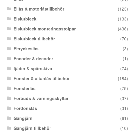
Ellås & motorlåstillbehör
(123)
Elslutbleck
(133)
Elslutbleck monteringsstolpar
(438)
Elslutbleck tillbehör
(70)
Eltryckeslås
(3)
Encoder & decoder
(1)
fjäder & spärrskiva
(74)
Fönster & altanlås tillbehör
(184)
Fönsterlås
(75)
Förbuds & varningsskyltar
(37)
Fordonslås
(31)
Gångjärn
(61)
Gångjärn tillbehör
(10)