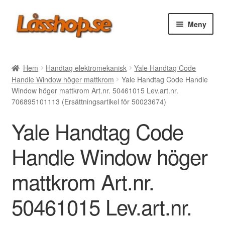
Hoppa
Hoppa
Meny
till
till
navigering
innehåll
Webbutik
Hem
Handtag elektromekanisk
Yale Handtag Code
Handle Window höger mattkrom
Yale Handtag Code Handle
Rea
Window höger mattkrom Art.nr. 50461015 Lev.art.nr.
706895101113 (Ersättningsartikel för 50023674)
Villkor
Yale Handtag Code
Vanliga frågor
Handle Window höger
Forum/Manualer/Råd
mattkrom Art.nr.
Support
50461015 Lev.art.nr.