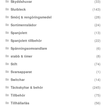
Skyddshuvar
(33)
Slutbleck
(143)
Smörj & rengöringsmedel
(28)
Sortimentslådor
(24)
Spanjolett
(13)
Spanjolett tillbehör
(22)
Spänningsomvandlare
(6)
stabb & timer
(8)
Stift
(74)
Svarsapparat
(1)
Switchar
(14)
Täckskyltar & behör
(245)
Tillbehör
(75)
Tillhållarlås
(56)