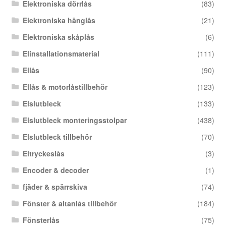
Elektroniska dörrlås
(83)
Elektroniska hänglås
(21)
Elektroniska skåplås
(6)
Elinstallationsmaterial
(111)
Ellås
(90)
Ellås & motorlåstillbehör
(123)
Elslutbleck
(133)
Elslutbleck monteringsstolpar
(438)
Elslutbleck tillbehör
(70)
Eltryckeslås
(3)
Encoder & decoder
(1)
fjäder & spärrskiva
(74)
Fönster & altanlås tillbehör
(184)
Fönsterlås
(75)