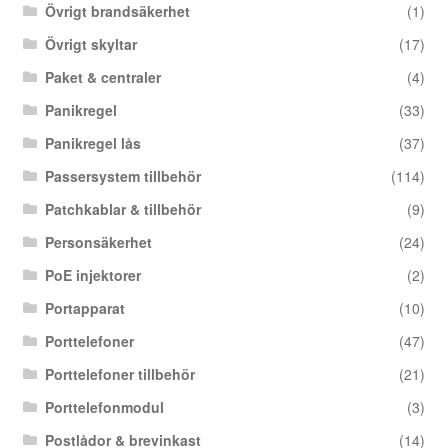
Övrigt brandsäkerhet
(1)
Övrigt skyltar
(17)
Paket & centraler
(4)
Panikregel
(33)
Panikregel lås
(37)
Passersystem tillbehör
(114)
Patchkablar & tillbehör
(9)
Personsäkerhet
(24)
PoE injektorer
(2)
Portapparat
(10)
Porttelefoner
(47)
Porttelefoner tillbehör
(21)
Porttelefonmodul
(3)
Postlådor & brevinkast
(14)