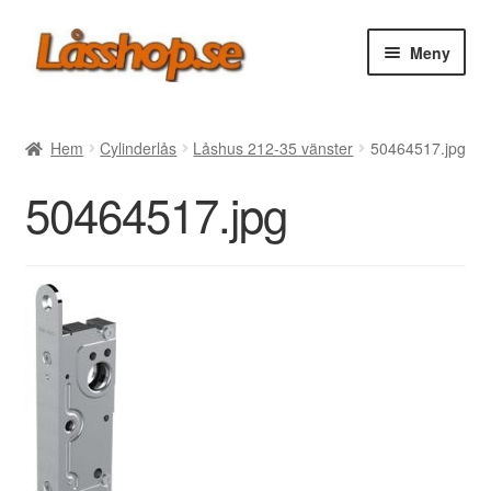
Hoppa
Hoppa
Meny
till
till
navigering
innehåll
Webbutik
Hem
Cylinderlås
Låshus 212-35 vänster
50464517.jpg
Rea
50464517.jpg
Villkor
Vanliga frågor
Forum/Manualer/Råd
Support