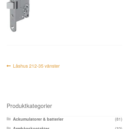
Inläggsnavigering
Föregående
Låshus 212-35 vänster
inlägg:
Produktkategorier
Ackumulatorer & batterier
(81)
Armbågskontakter
(32)