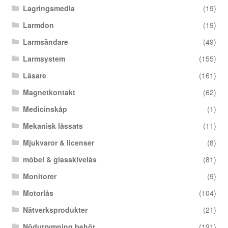
Lagringsmedia
(19)
Larmdon
(19)
Larmsändare
(49)
Larmsystem
(155)
Läsare
(161)
Magnetkontakt
(62)
Medicinskåp
(1)
Mekanisk låssats
(11)
Mjukvaror & licenser
(8)
möbel & glasskivelås
(81)
Monitorer
(9)
Motorlås
(104)
Nätverksprodukter
(21)
Nödutrymning behör
(191)