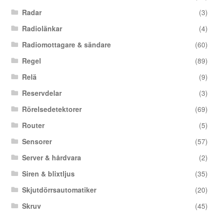
Radar
(3)
Radiolänkar
(4)
Radiomottagare & sändare
(60)
Regel
(89)
Relä
(9)
Reservdelar
(3)
Rörelsedetektorer
(69)
Router
(5)
Sensorer
(57)
Server & hårdvara
(2)
Siren & blixtljus
(35)
Skjutdörrsautomatiker
(20)
Skruv
(45)