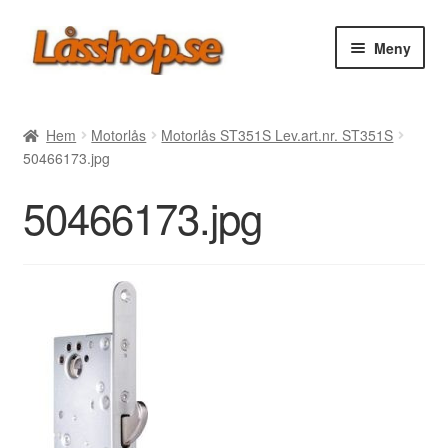
Hoppa
Hoppa
Meny
till
till
navigering
innehåll
Webbutik
Hem
Motorlås
Motorlås ST351S Lev.art.nr. ST351S
50466173.jpg
Rea
50466173.jpg
Villkor
Vanliga frågor
Forum/Manualer/Råd
Support