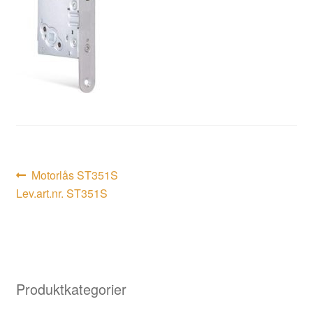
Inläggsnavigering
Föregående
Motorlås ST351S
inlägg:
Lev.art.nr. ST351S
Produktkategorier