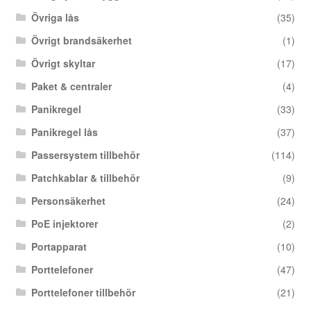
Övriga lås
(35)
Övrigt brandsäkerhet
(1)
Övrigt skyltar
(17)
Paket & centraler
(4)
Panikregel
(33)
Panikregel lås
(37)
Passersystem tillbehör
(114)
Patchkablar & tillbehör
(9)
Personsäkerhet
(24)
PoE injektorer
(2)
Portapparat
(10)
Porttelefoner
(47)
Porttelefoner tillbehör
(21)