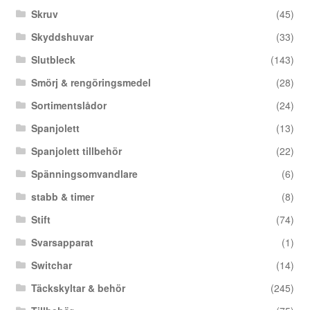
Skruv
(45)
Skyddshuvar
(33)
Slutbleck
(143)
Smörj & rengöringsmedel
(28)
Sortimentslådor
(24)
Spanjolett
(13)
Spanjolett tillbehör
(22)
Spänningsomvandlare
(6)
stabb & timer
(8)
Stift
(74)
Svarsapparat
(1)
Switchar
(14)
Täckskyltar & behör
(245)