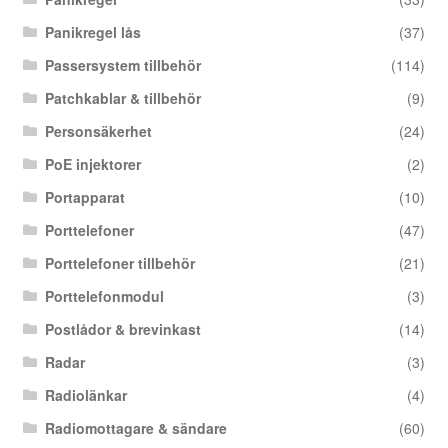
Panikregel lås
(37)
Passersystem tillbehör
(114)
Patchkablar & tillbehör
(9)
Personsäkerhet
(24)
PoE injektorer
(2)
Portapparat
(10)
Porttelefoner
(47)
Porttelefoner tillbehör
(21)
Porttelefonmodul
(3)
Postlådor & brevinkast
(14)
Radar
(3)
Radiolänkar
(4)
Radiomottagare & sändare
(60)