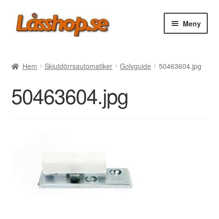
Hoppa
Hoppa
Meny
till
till
navigering
innehåll
Webbutik
Hem
Skjutdörrsautomatiker
Golvguide
50463604.jpg
Rea
50463604.jpg
Villkor
Vanliga frågor
Forum/Manualer/Råd
Support