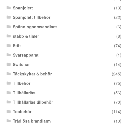
Spanjolett
(13)
Spanjolett tillbehör
(22)
Spänningsomvandlare
(6)
stabb & timer
(8)
Stift
(74)
Svarsapparat
(1)
Switchar
(14)
Täckskyltar & behör
(245)
Tillbehör
(75)
Tillhållarlås
(56)
Tillhållarlås tillbehör
(70)
Toabehör
(114)
Trådlösa brandlarm
(10)