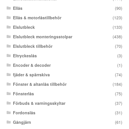
Ellås
(90)
Ellås & motorlåstillbehör
(123)
Elslutbleck
(133)
Elslutbleck monteringsstolpar
(438)
Elslutbleck tillbehör
(70)
Eltryckeslås
(3)
Encoder & decoder
(1)
fjäder & spärrskiva
(74)
Fönster & altanlås tillbehör
(184)
Fönsterlås
(75)
Förbuds & varningsskyltar
(37)
Fordonslås
(31)
Gångjärn
(61)