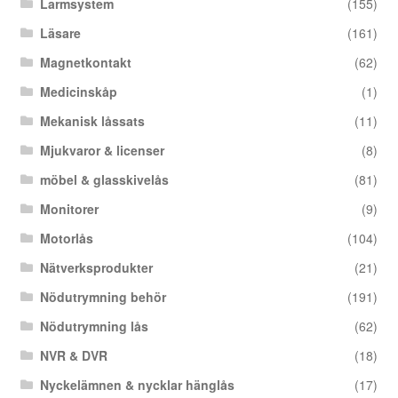
Larmsystem
(155)
Läsare
(161)
Magnetkontakt
(62)
Medicinskåp
(1)
Mekanisk låssats
(11)
Mjukvaror & licenser
(8)
möbel & glasskivelås
(81)
Monitorer
(9)
Motorlås
(104)
Nätverksprodukter
(21)
Nödutrymning behör
(191)
Nödutrymning lås
(62)
NVR & DVR
(18)
Nyckelämnen & nycklar hänglås
(17)