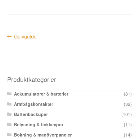
Inläggsnavigering
Föregående
Golvguide
inlägg:
Produktkategorier
Ackumulatorer & batterier
(81)
Armbågskontakter
(32)
Batteribackuper
(101)
Belysning & ficklampor
(11)
Bokning & manöverpaneler
(14)