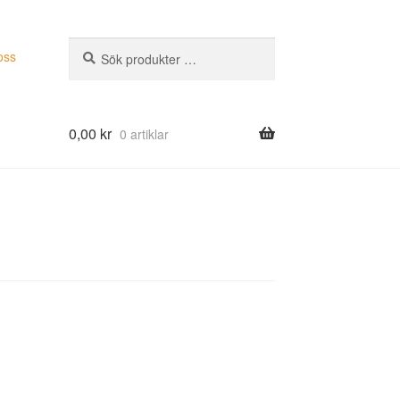
Sök
Sök
oss
efter:
0,00
kr
0 artiklar