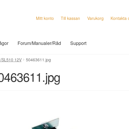
Mitt konto
Till kassan
Varukorg
Kontakta 
rågor
Forum/Manualer/Råd
Support
0/SL510 12V
50463611.jpg
0463611.jpg