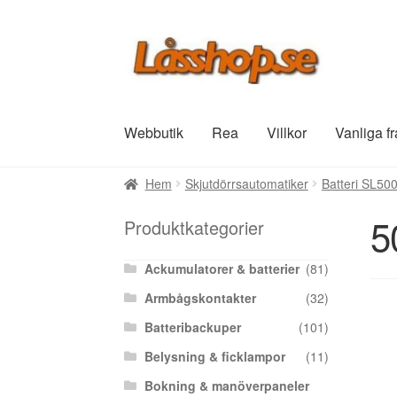
Hoppa
Hoppa
till
till
navigering
innehåll
Webbutik
Rea
Villkor
Vanliga f
Hem
Skjutdörrsautomatiker
Batteri SL50
5
Produktkategorier
Ackumulatorer & batterier
(81)
Armbågskontakter
(32)
Batteribackuper
(101)
Belysning & ficklampor
(11)
Bokning & manöverpaneler