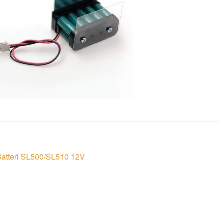
läggsnavigering
öregående
Batteri SL500/SL510 12V
nlägg: