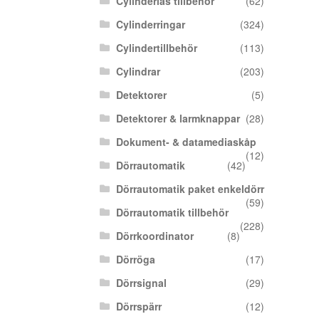
Cylinderlås tillbehör
(62)
Cylinderringar
(324)
Cylindertillbehör
(113)
Cylindrar
(203)
Detektorer
(5)
Detektorer & larmknappar
(28)
Dokument- & datamediaskåp
(12)
Dörrautomatik
(42)
Dörrautomatik paket enkeldörr
(59)
Dörrautomatik tillbehör
(228)
Dörrkoordinator
(8)
Dörröga
(17)
Dörrsignal
(29)
Dörrspärr
(12)