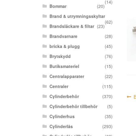
(14)
Bommar
(20)
Brand & utrymningsskyltar
(62)
Brandsläckare & filtar
(23)
Brandvarnare
(28)
bricka & plugg
(45)
Brytskydd
(76)
Butiksmateriel
(15)
Centralapparater
(22)
Centraler
(115)
In
F
Cylinderbehör
(370)
i
Cylinderbehör tillbehör
(5)
Cylinderhus
(35)
Cylinderlås
(293)