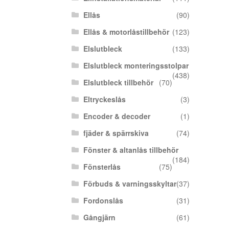
Ellås
(90)
Ellås & motorlåstillbehör
(123)
Elslutbleck
(133)
Elslutbleck monteringsstolpar
(438)
Elslutbleck tillbehör
(70)
Eltryckeslås
(3)
Encoder & decoder
(1)
fjäder & spärrskiva
(74)
Fönster & altanlås tillbehör
(184)
Fönsterlås
(75)
Förbuds & varningsskyltar
(37)
Fordonslås
(31)
Gångjärn
(61)