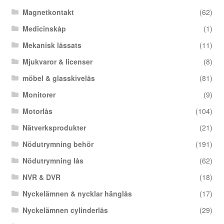
Magnetkontakt
(62)
Medicinskåp
(1)
Mekanisk låssats
(11)
Mjukvaror & licenser
(8)
möbel & glasskivelås
(81)
Monitorer
(9)
Motorlås
(104)
Nätverksprodukter
(21)
Nödutrymning behör
(191)
Nödutrymning lås
(62)
NVR & DVR
(18)
Nyckelämnen & nycklar hänglås
(17)
Nyckelämnen cylinderlås
(29)