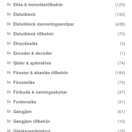
Ellås & motorlåstillbehör
(123)
Elslutbleck
(133)
Elslutbleck monteringsstolpar
(438)
Elslutbleck tillbehör
(70)
Eltryckeslås
(3)
Encoder & decoder
(1)
fjäder & spärrskiva
(74)
Fönster & altanlås tillbehör
(184)
Fönsterlås
(75)
Förbuds & varningsskyltar
(37)
Fordonslås
(31)
Gångjärn
(61)
Gångjärn tillbehör
(10)
Glaskrossdetektor
(18)