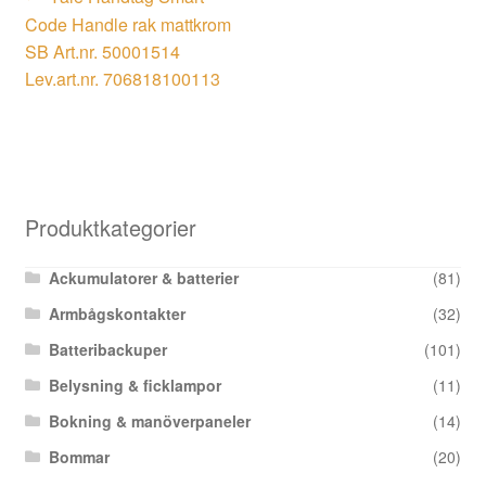
Inläggsnavigering
inlägg:
Code Handle rak mattkrom
SB Art.nr. 50001514
Lev.art.nr. 706818100113
Produktkategorier
Ackumulatorer & batterier
(81)
Armbågskontakter
(32)
Batteribackuper
(101)
Belysning & ficklampor
(11)
Bokning & manöverpaneler
(14)
Bommar
(20)