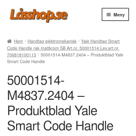
Hoppa
Hoppa
Meny
till
till
navigering
innehåll
Webbutik
Hem
Handtag elektromekanisk
Yale Handtag Smart
Code Handle rak mattkrom SB Art.nr. 50001514 Lev.art.nr.
Rea
706818100113
50001514-M4837.2404 – Produktblad Yale
Smart Code Handle
Villkor
50001514-
Vanliga frågor
M4837.2404 –
Forum/Manualer/Råd
Produktblad Yale
Support
Smart Code Handle