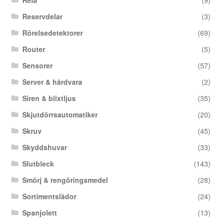
Relä
(9)
Reservdelar
(3)
Rörelsedetektorer
(69)
Router
(5)
Sensorer
(57)
Server & hårdvara
(2)
Siren & blixtljus
(35)
Skjutdörrsautomatiker
(20)
Skruv
(45)
Skyddshuvar
(33)
Slutbleck
(143)
Smörj & rengöringsmedel
(28)
Sortimentslådor
(24)
Spanjolett
(13)