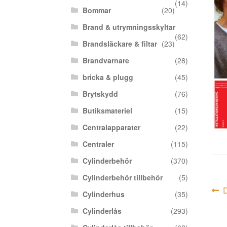
(14)
Bommar
(20)
Brand & utrymningsskyltar
(62)
Brandsläckare & filtar
(23)
Brandvarnare
(28)
bricka & plugg
(45)
Brytskydd
(76)
Butiksmateriel
(15)
Centralapparater
(22)
Centraler
(115)
Cylinderbehör
(370)
Cylinderbehör tillbehör
(5)
In
F
D
Cylinderhus
(35)
i
Cylinderlås
(293)