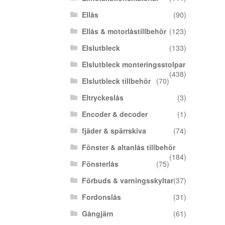
Ellås
(90)
Ellås & motorlåstillbehör
(123)
Elslutbleck
(133)
Elslutbleck monteringsstolpar
(438)
Elslutbleck tillbehör
(70)
Eltryckeslås
(3)
Encoder & decoder
(1)
fjäder & spärrskiva
(74)
Fönster & altanlås tillbehör
(184)
Fönsterlås
(75)
Förbuds & varningsskyltar
(37)
Fordonslås
(31)
Gångjärn
(61)