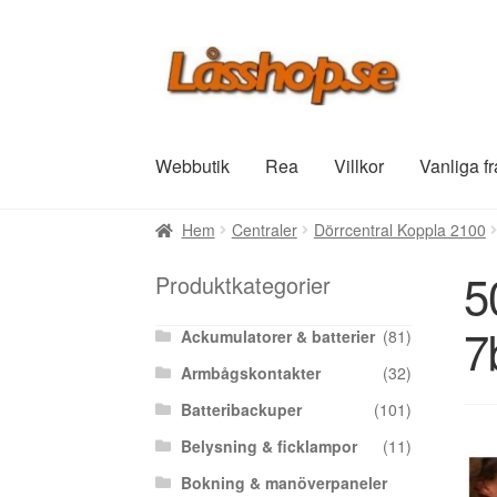
Hoppa
Hoppa
till
till
navigering
innehåll
Webbutik
Rea
Villkor
Vanliga f
Hem
Centraler
Dörrcentral Koppla 2100
5
Produktkategorier
7
Ackumulatorer & batterier
(81)
Armbågskontakter
(32)
Batteribackuper
(101)
Belysning & ficklampor
(11)
Bokning & manöverpaneler