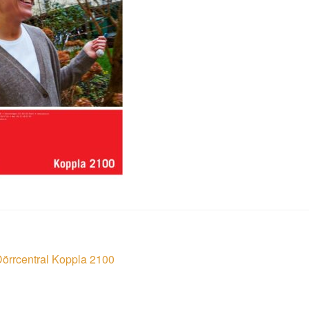
läggsnavigering
öregående
örrcentral Koppla 2100
nlägg: