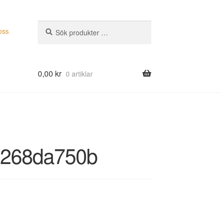
Sök
Sök
oss
efter:
0,00
kr
0 artiklar
c268da750b