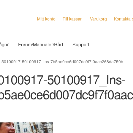
Mitt konto
Till kassan
Varukorg
Kontakta 
rågor
Forum/Manualer/Råd
Support
50100917-50100917_Ins-7b5ae0ce6d007dc9f7f0aac268da750b
0100917-50100917_Ins-
b5ae0ce6d007dc9f7f0aa