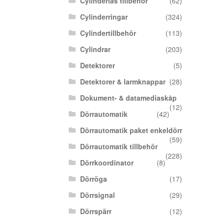
Cylinderlås tillbehör
(62)
Cylinderringar
(324)
Cylindertillbehör
(113)
Cylindrar
(203)
Detektorer
(5)
Detektorer & larmknappar
(28)
Dokument- & datamediaskåp
(12)
Dörrautomatik
(42)
Dörrautomatik paket enkeldörr
(59)
Dörrautomatik tillbehör
(228)
Dörrkoordinator
(8)
Dörröga
(17)
Dörrsignal
(29)
Dörrspärr
(12)