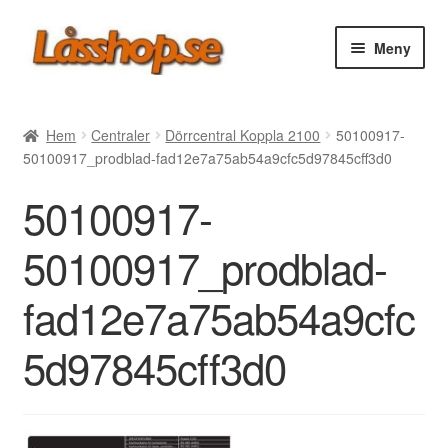
Hoppa
Hoppa
Meny
till
till
navigering
innehåll
Webbutik
Hem
Centraler
Dörrcentral Koppla 2100
50100917-
50100917_prodblad-fad12e7a75ab54a9cfc5d97845cff3d0
Rea
50100917-
Villkor
50100917_prodblad-
Vanliga frågor
fad12e7a75ab54a9cfc
Forum/Manualer/Råd
5d97845cff3d0
Support