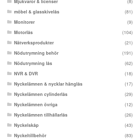
Mjukvaror & licenser
(8)
möbel & glasskivelås
(81)
Monitorer
(9)
Motorlås
(104)
Nätverksprodukter
(21)
Nödutrymning behör
(191)
Nödutrymning lås
(62)
NVR & DVR
(18)
Nyckelämnen & nycklar hänglås
(17)
Nyckelämnen cylinderlås
(29)
Nyckelämnen övriga
(12)
Nyckelämnen tillhållarlås
(26)
Nyckelskåp
(43)
Nyckeltillbehör
(83)