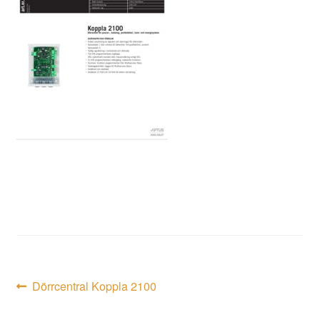
Inläggsnavigering
Föregående
Dörrcentral Koppla 2100
inlägg: