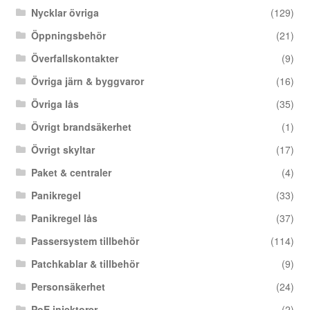
Nycklar övriga
(129)
Öppningsbehör
(21)
Överfallskontakter
(9)
Övriga järn & byggvaror
(16)
Övriga lås
(35)
Övrigt brandsäkerhet
(1)
Övrigt skyltar
(17)
Paket & centraler
(4)
Panikregel
(33)
Panikregel lås
(37)
Passersystem tillbehör
(114)
Patchkablar & tillbehör
(9)
Personsäkerhet
(24)
PoE injektorer
(2)