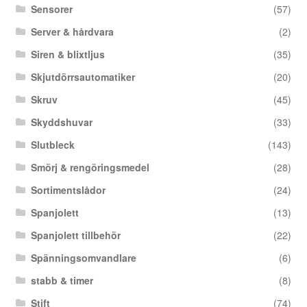
Sensorer
(57)
Server & hårdvara
(2)
Siren & blixtljus
(35)
Skjutdörrsautomatiker
(20)
Skruv
(45)
Skyddshuvar
(33)
Slutbleck
(143)
Smörj & rengöringsmedel
(28)
Sortimentslådor
(24)
Spanjolett
(13)
Spanjolett tillbehör
(22)
Spänningsomvandlare
(6)
stabb & timer
(8)
Stift
(74)