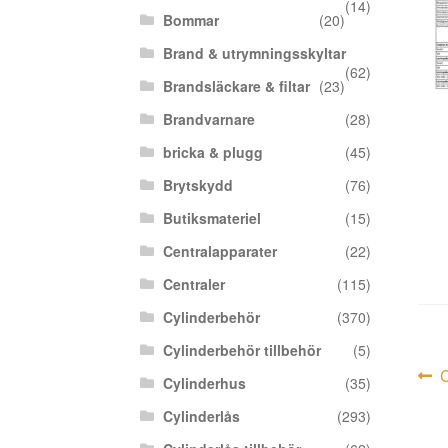
(14)
Bommar
(20)
Brand & utrymningsskyltar
(62)
Brandsläckare & filtar
(23)
Brandvarnare
(28)
bricka & plugg
(45)
Brytskydd
(76)
Butiksmateriel
(15)
Centralapparater
(22)
Centraler
(115)
Cylinderbehör
(370)
Cylinderbehör tillbehör
(5)
In
F
C
Cylinderhus
(35)
i
Cylinderlås
(293)