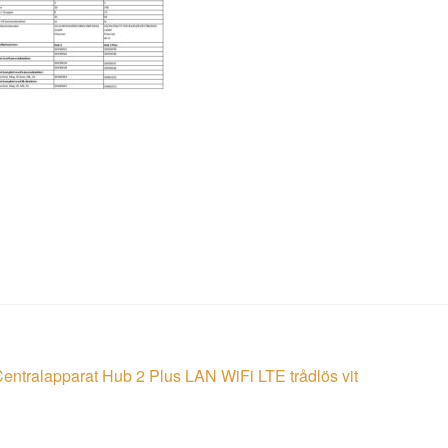
läggsnavigering
öregående
entralapparat Hub 2 Plus LAN WiFi LTE trådlös vit
nlägg: