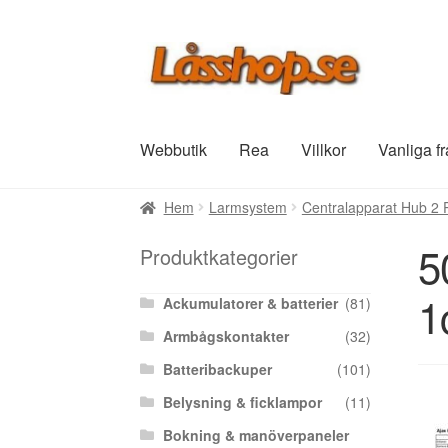
Hoppa
Hoppa
till
till
navigering
innehåll
Webbutik
Rea
Villkor
Vanliga f
Hem
Larmsystem
Centralapparat Hub 2 P
5
Produktkategorier
1
Ackumulatorer & batterier
(81)
Armbågskontakter
(32)
Batteribackuper
(101)
Belysning & ficklampor
(11)
Bokning & manöverpaneler