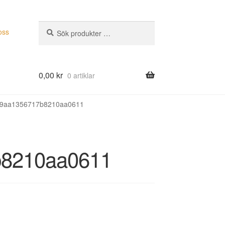
Sök
Sök
oss
efter:
0,00
kr
0 artiklar
d9aa1356717b8210aa0611
b8210aa0611