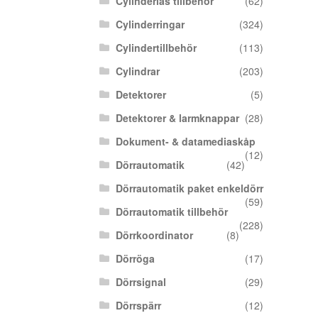
Cylinderlås tillbehör
(62)
Cylinderringar
(324)
Cylindertillbehör
(113)
Cylindrar
(203)
Detektorer
(5)
Detektorer & larmknappar
(28)
Dokument- & datamediaskåp
(12)
Dörrautomatik
(42)
Dörrautomatik paket enkeldörr
(59)
Dörrautomatik tillbehör
(228)
Dörrkoordinator
(8)
Dörröga
(17)
Dörrsignal
(29)
Dörrspärr
(12)