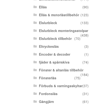
Ellås
(90)
Ellås & motorlåstillbehör
(123)
Elslutbleck
(133)
Elslutbleck monteringsstolpar
(438)
Elslutbleck tillbehör
(70)
Eltryckeslås
(3)
Encoder & decoder
(1)
fjäder & spärrskiva
(74)
Fönster & altanlås tillbehör
(184)
Fönsterlås
(75)
Förbuds & varningsskyltar
(37)
Fordonslås
(31)
Gångjärn
(61)