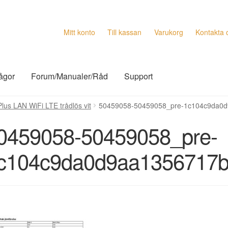
Mitt konto
Till kassan
Varukorg
Kontakta 
rågor
Forum/Manualer/Råd
Support
lus LAN WiFi LTE trådlös vit
50459058-50459058_pre-1c104c9da0
0459058-50459058_pre-
c104c9da0d9aa1356717