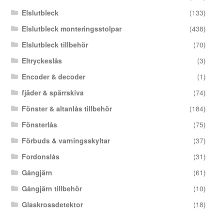
Elslutbleck
(133)
Elslutbleck monteringsstolpar
(438)
Elslutbleck tillbehör
(70)
Eltryckeslås
(3)
Encoder & decoder
(1)
fjäder & spärrskiva
(74)
Fönster & altanlås tillbehör
(184)
Fönsterlås
(75)
Förbuds & varningsskyltar
(37)
Fordonslås
(31)
Gångjärn
(61)
Gångjärn tillbehör
(10)
Glaskrossdetektor
(18)