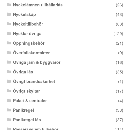
Nyckelämnen tillhållarlås
(26)
Nyckelskåp
(43)
Nyckeltillbehör
(83)
Nycklar övriga
(129)
Öppningsbehör
(21)
Överfallskontakter
(9)
Övriga järn & byggvaror
(16)
Övriga lås
(35)
Övrigt brandsäkerhet
(1)
Övrigt skyltar
(17)
Paket & centraler
(4)
Panikregel
(33)
Panikregel lås
(37)
Passersystem tillbehör
(114)