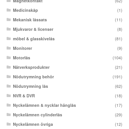
Magnetkontakt
(62)
Medicinskåp
(1)
Mekanisk låssats
(11)
Mjukvaror & licenser
(8)
möbel & glasskivelås
(81)
Monitorer
(9)
Motorlås
(104)
Nätverksprodukter
(21)
Nödutrymning behör
(191)
Nödutrymning lås
(62)
NVR & DVR
(18)
Nyckelämnen & nycklar hänglås
(17)
Nyckelämnen cylinderlås
(29)
Nyckelämnen övriga
(12)