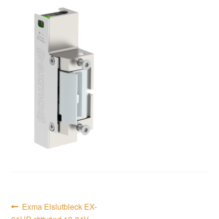
Inläggsnavigering
Föregående
Exma Elslutbleck EX-
inlägg: