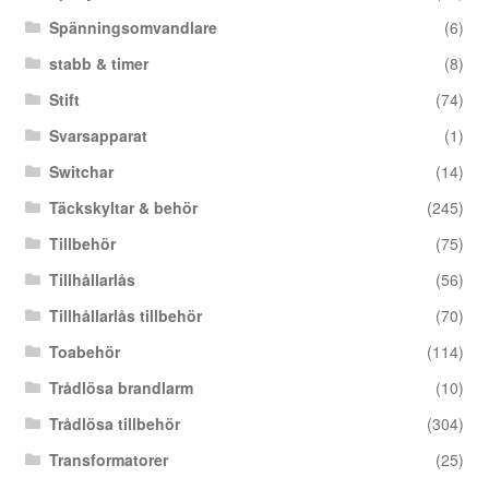
Spänningsomvandlare
(6)
stabb & timer
(8)
Stift
(74)
Svarsapparat
(1)
Switchar
(14)
Täckskyltar & behör
(245)
Tillbehör
(75)
Tillhållarlås
(56)
Tillhållarlås tillbehör
(70)
Toabehör
(114)
Trådlösa brandlarm
(10)
Trådlösa tillbehör
(304)
Transformatorer
(25)