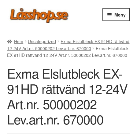
Hoppa
Hoppa
Meny
till
till
navigering
innehåll
Webbutik
Hem
Uncategorized
Exma Elslutbleck EX-91HD rättvänd
12-24V Art.nr. 50000202 Lev.art.nr. 670000
Exma Elslutbleck
Rea
EX-91HD rättvänd 12-24V Art.nr. 50000202 Lev.art.nr. 670000
Exma Elslutbleck EX-
Villkor
91HD rättvänd 12-24V
Vanliga frågor
Art.nr. 50000202
Forum/Manualer/Råd
Lev.art.nr. 670000
Support