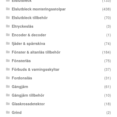
Elslutbleck
(133)
Elslutbleck monteringsstolpar
(438)
Elslutbleck tillbehör
(70)
Eltryckeslås
(3)
Encoder & decoder
(1)
fjäder & spärrskiva
(74)
Fönster & altanlås tillbehör
(184)
Fönsterlås
(75)
Förbuds & varningsskyltar
(37)
Fordonslås
(31)
Gångjärn
(61)
Gångjärn tillbehör
(10)
Glaskrossdetektor
(18)
Grind
(2)