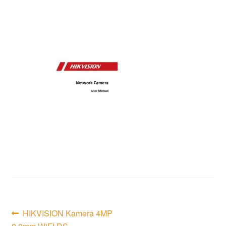
Inläggsnavigering
Föregående
HIKVISION Kamera 4MP
inlägg: