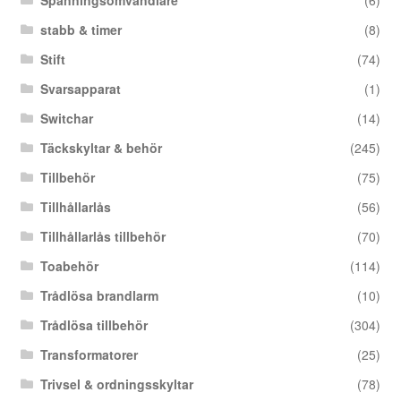
Spänningsomvandlare
(6)
stabb & timer
(8)
Stift
(74)
Svarsapparat
(1)
Switchar
(14)
Täckskyltar & behör
(245)
Tillbehör
(75)
Tillhållarlås
(56)
Tillhållarlås tillbehör
(70)
Toabehör
(114)
Trådlösa brandlarm
(10)
Trådlösa tillbehör
(304)
Transformatorer
(25)
Trivsel & ordningsskyltar
(78)