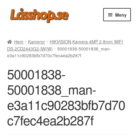
Hoppa
Hoppa
Meny
till
till
navigering
innehåll
Webbutik
Hem
Kameror
HIKVISION Kamera 4MP 2,8mm WiFI
DS-2CD2443G2-IW(W)
50001838-50001838_man-
Rea
e3a11c90283bfb7d70c7fec4ea2b287f
50001838-
Villkor
50001838_man-
Vanliga frågor
e3a11c90283bfb7d70
Forum/Manualer/Råd
c7fec4ea2b287f
Support