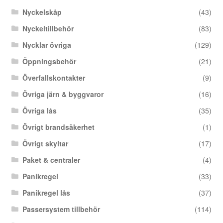
Nyckelskåp
(43)
Nyckeltillbehör
(83)
Nycklar övriga
(129)
Öppningsbehör
(21)
Överfallskontakter
(9)
Övriga järn & byggvaror
(16)
Övriga lås
(35)
Övrigt brandsäkerhet
(1)
Övrigt skyltar
(17)
Paket & centraler
(4)
Panikregel
(33)
Panikregel lås
(37)
Passersystem tillbehör
(114)