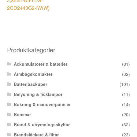
2,8mm WiFI DS-
2CD2443G2-IW(W)
Produktkategorier
Ackumulatorer & batterier
(81)
Armbågskontakter
(32)
Batteribackuper
(101)
Belysning & ficklampor
(11)
Bokning & manöverpaneler
(14)
Bommar
(20)
Brand & utrymningsskyltar
(62)
Brandsläckare & filtar
(23)