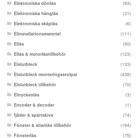
Elektroniska dörrlås
(83)
Elektroniska hänglås
(21)
Elektroniska skåplås
(6)
Elinstallationsmaterial
(111)
Ellås
(90)
Ellås & motorlåstillbehör
(123)
Elslutbleck
(133)
Elslutbleck monteringsstolpar
(438)
Elslutbleck tillbehör
(70)
Eltryckeslås
(3)
Encoder & decoder
(1)
fjäder & spärrskiva
(74)
Fönster & altanlås tillbehör
(184)
Fönsterlås
(75)