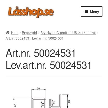
Hoppa
Hoppa
Meny
till
till
navigering
innehåll
Webbutik
Hem
Brytskydd
Brytskydd C-profilen US 2115mm vit
Art.nr. 50024531 Lev.art.nr. 50024531
Rea
Art.nr. 50024531
Villkor
Lev.art.nr. 50024531
Vanliga frågor
Forum/Manualer/Råd
Support