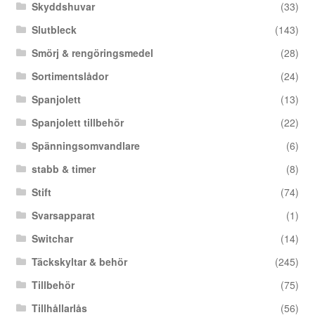
Skyddshuvar
(33)
Slutbleck
(143)
Smörj & rengöringsmedel
(28)
Sortimentslådor
(24)
Spanjolett
(13)
Spanjolett tillbehör
(22)
Spänningsomvandlare
(6)
stabb & timer
(8)
Stift
(74)
Svarsapparat
(1)
Switchar
(14)
Täckskyltar & behör
(245)
Tillbehör
(75)
Tillhållarlås
(56)