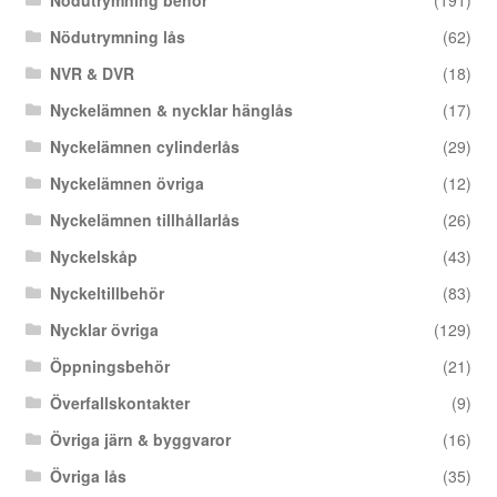
Nödutrymning behör
(191)
Nödutrymning lås
(62)
NVR & DVR
(18)
Nyckelämnen & nycklar hänglås
(17)
Nyckelämnen cylinderlås
(29)
Nyckelämnen övriga
(12)
Nyckelämnen tillhållarlås
(26)
Nyckelskåp
(43)
Nyckeltillbehör
(83)
Nycklar övriga
(129)
Öppningsbehör
(21)
Överfallskontakter
(9)
Övriga järn & byggvaror
(16)
Övriga lås
(35)