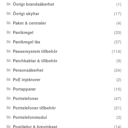
Övrigt brandsäkerhet
(1)
Övrigt skyltar
(17)
Paket & centraler
(4)
Panikregel
(33)
Panikregel lås
(37)
Passersystem tillbehör
(114)
Patchkablar & tillbehör
(9)
Personsäkerhet
(24)
PoE injektorer
(2)
Portapparat
(10)
Porttelefoner
(47)
Porttelefoner tillbehör
(21)
Porttelefonmodul
(3)
Postlådor & brevinkast
(14)