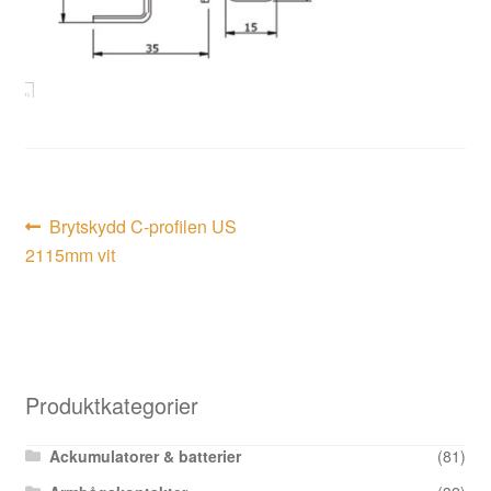
Inläggsnavigering
Föregående
Brytskydd C-profilen US
inlägg:
2115mm vit
Produktkategorier
Ackumulatorer & batterier
(81)