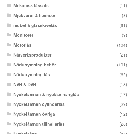
Mekanisk låssats
(11)
Mjukvaror & licenser
(8)
möbel & glasskivelås
(81)
Monitorer
(9)
Motorlås
(104)
Nätverksprodukter
(21)
Nödutrymning behör
(191)
Nödutrymning lås
(62)
NVR & DVR
(18)
Nyckelämnen & nycklar hänglås
(17)
Nyckelämnen cylinderlås
(29)
Nyckelämnen övriga
(12)
Nyckelämnen tillhållarlås
(26)
Nyckelskåp
(43)