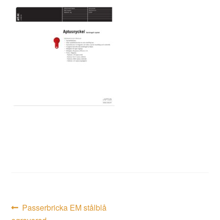
Inläggsnavigering
Föregående
Passerbricka EM stålblå
inlägg: