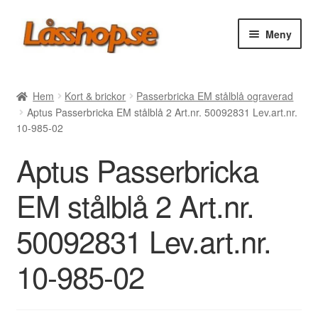
Hoppa
Hoppa
Meny
till
till
navigering
innehåll
Webbutik
Hem
Kort & brickor
Passerbricka EM stålblå ograverad
Aptus Passerbricka EM stålblå 2 Art.nr. 50092831 Lev.art.nr.
Rea
10-985-02
Aptus Passerbricka
Villkor
EM stålblå 2 Art.nr.
Vanliga frågor
50092831 Lev.art.nr.
Forum/Manualer/Råd
10-985-02
Support