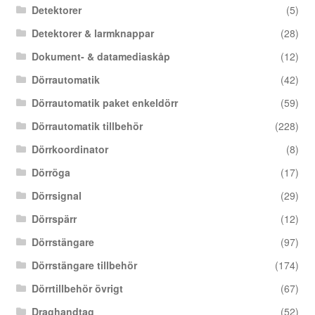
Detektorer
(5)
Detektorer & larmknappar
(28)
Dokument- & datamediaskåp
(12)
Dörrautomatik
(42)
Dörrautomatik paket enkeldörr
(59)
Dörrautomatik tillbehör
(228)
Dörrkoordinator
(8)
Dörröga
(17)
Dörrsignal
(29)
Dörrspärr
(12)
Dörrstängare
(97)
Dörrstängare tillbehör
(174)
Dörrtillbehör övrigt
(67)
Draghandtag
(52)