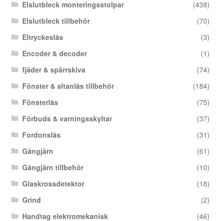
Elslutbleck monteringsstolpar
(438)
Elslutbleck tillbehör
(70)
Eltryckeslås
(3)
Encoder & decoder
(1)
fjäder & spärrskiva
(74)
Fönster & altanlås tillbehör
(184)
Fönsterlås
(75)
Förbuds & varningsskyltar
(37)
Fordonslås
(31)
Gångjärn
(61)
Gångjärn tillbehör
(10)
Glaskrossdetektor
(18)
Grind
(2)
Handtag elektromekanisk
(46)