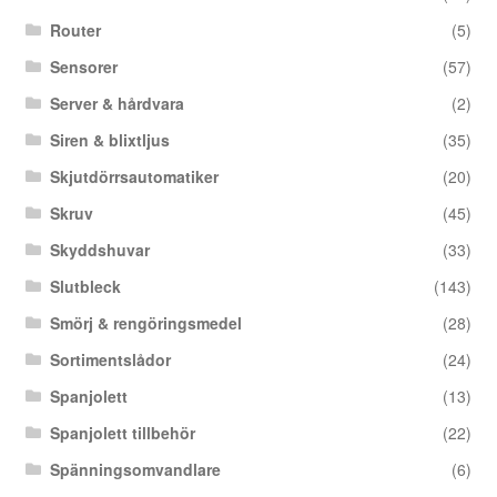
Router
(5)
Sensorer
(57)
Server & hårdvara
(2)
Siren & blixtljus
(35)
Skjutdörrsautomatiker
(20)
Skruv
(45)
Skyddshuvar
(33)
Slutbleck
(143)
Smörj & rengöringsmedel
(28)
Sortimentslådor
(24)
Spanjolett
(13)
Spanjolett tillbehör
(22)
Spänningsomvandlare
(6)