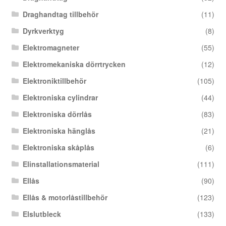
Draghandtag tillbehör
(11)
Dyrkverktyg
(8)
Elektromagneter
(55)
Elektromekaniska dörrtrycken
(12)
Elektroniktillbehör
(105)
Elektroniska cylindrar
(44)
Elektroniska dörrlås
(83)
Elektroniska hänglås
(21)
Elektroniska skåplås
(6)
Elinstallationsmaterial
(111)
Ellås
(90)
Ellås & motorlåstillbehör
(123)
Elslutbleck
(133)