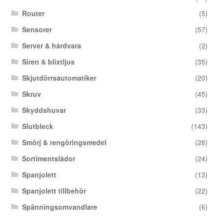
Router
(5)
Sensorer
(57)
Server & hårdvara
(2)
Siren & blixtljus
(35)
Skjutdörrsautomatiker
(20)
Skruv
(45)
Skyddshuvar
(33)
Slutbleck
(143)
Smörj & rengöringsmedel
(28)
Sortimentslådor
(24)
Spanjolett
(13)
Spanjolett tillbehör
(22)
Spänningsomvandlare
(6)