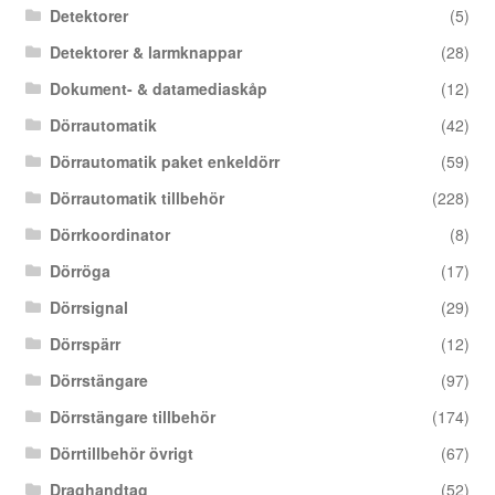
Detektorer
(5)
Detektorer & larmknappar
(28)
Dokument- & datamediaskåp
(12)
Dörrautomatik
(42)
Dörrautomatik paket enkeldörr
(59)
Dörrautomatik tillbehör
(228)
Dörrkoordinator
(8)
Dörröga
(17)
Dörrsignal
(29)
Dörrspärr
(12)
Dörrstängare
(97)
Dörrstängare tillbehör
(174)
Dörrtillbehör övrigt
(67)
Draghandtag
(52)