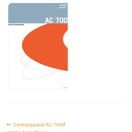
Inläggsnavigering
Föregående
Centralapparat AC 700M
inlägg: