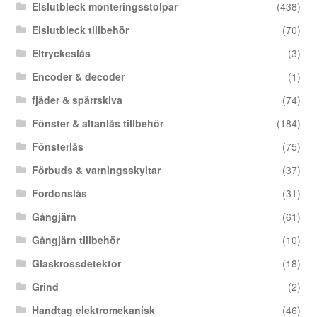
Elslutbleck monteringsstolpar
(438)
Elslutbleck tillbehör
(70)
Eltryckeslås
(3)
Encoder & decoder
(1)
fjäder & spärrskiva
(74)
Fönster & altanlås tillbehör
(184)
Fönsterlås
(75)
Förbuds & varningsskyltar
(37)
Fordonslås
(31)
Gångjärn
(61)
Gångjärn tillbehör
(10)
Glaskrossdetektor
(18)
Grind
(2)
Handtag elektromekanisk
(46)