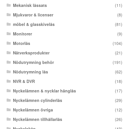
Mekanisk låssats
(11)
Mjukvaror & licenser
(8)
möbel & glasskivelås
(81)
Monitorer
(9)
Motorlås
(104)
Nätverksprodukter
(21)
Nödutrymning behör
(191)
Nödutrymning lås
(62)
NVR & DVR
(18)
Nyckelämnen & nycklar hänglås
(17)
Nyckelämnen cylinderlås
(29)
Nyckelämnen övriga
(12)
Nyckelämnen tillhållarlås
(26)
Nyckelskåp
(43)