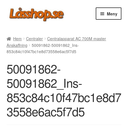
Hoppa
Hoppa
Meny
till
till
navigering
innehåll
Webbutik
Hem
Centraler
Centralapparat AC 700M master
Anskaffning
50091862-50091862_Ins-
Rea
853c84c10f47bc1e8d73558e6ac5f7d5
50091862-
Villkor
50091862_Ins-
Vanliga frågor
853c84c10f47bc1e8d7
Forum/Manualer/Råd
3558e6ac5f7d5
Support