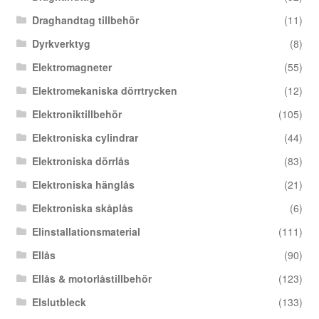
Draghandtag tillbehör
(11)
Dyrkverktyg
(8)
Elektromagneter
(55)
Elektromekaniska dörrtrycken
(12)
Elektroniktillbehör
(105)
Elektroniska cylindrar
(44)
Elektroniska dörrlås
(83)
Elektroniska hänglås
(21)
Elektroniska skåplås
(6)
Elinstallationsmaterial
(111)
Ellås
(90)
Ellås & motorlåstillbehör
(123)
Elslutbleck
(133)