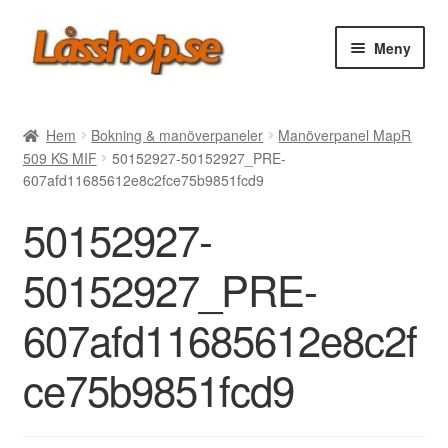
Hoppa
Hoppa
Meny
till
till
navigering
innehåll
Webbutik
Hem
Bokning & manöverpaneler
Manöverpanel MapR
509 KS MIF
50152927-50152927_PRE-
Rea
607afd11685612e8c2fce75b9851fcd9
50152927-
Villkor
50152927_PRE-
Vanliga frågor
607afd11685612e8c2f
Forum/Manualer/Råd
ce75b9851fcd9
Support