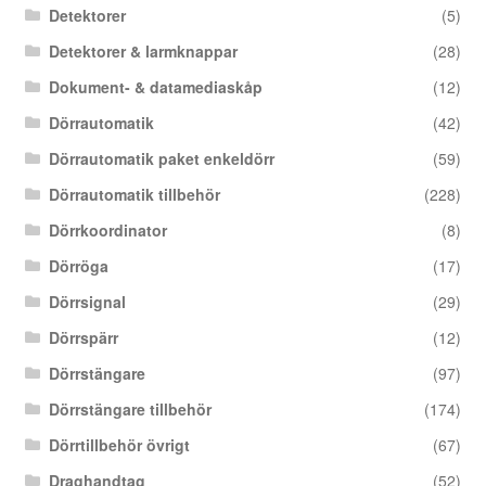
Detektorer
(5)
Detektorer & larmknappar
(28)
Dokument- & datamediaskåp
(12)
Dörrautomatik
(42)
Dörrautomatik paket enkeldörr
(59)
Dörrautomatik tillbehör
(228)
Dörrkoordinator
(8)
Dörröga
(17)
Dörrsignal
(29)
Dörrspärr
(12)
Dörrstängare
(97)
Dörrstängare tillbehör
(174)
Dörrtillbehör övrigt
(67)
Draghandtag
(52)