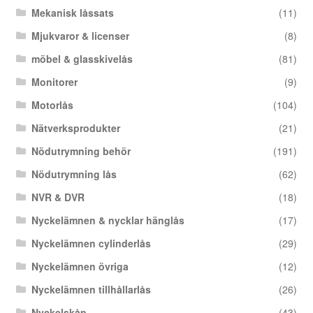
Mekanisk låssats
(11)
Mjukvaror & licenser
(8)
möbel & glasskivelås
(81)
Monitorer
(9)
Motorlås
(104)
Nätverksprodukter
(21)
Nödutrymning behör
(191)
Nödutrymning lås
(62)
NVR & DVR
(18)
Nyckelämnen & nycklar hänglås
(17)
Nyckelämnen cylinderlås
(29)
Nyckelämnen övriga
(12)
Nyckelämnen tillhållarlås
(26)
Nyckelskåp
(43)