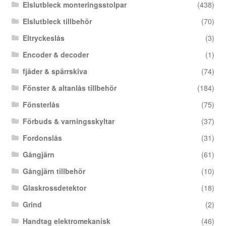
Elslutbleck monteringsstolpar
(438)
Elslutbleck tillbehör
(70)
Eltryckeslås
(3)
Encoder & decoder
(1)
fjäder & spärrskiva
(74)
Fönster & altanlås tillbehör
(184)
Fönsterlås
(75)
Förbuds & varningsskyltar
(37)
Fordonslås
(31)
Gångjärn
(61)
Gångjärn tillbehör
(10)
Glaskrossdetektor
(18)
Grind
(2)
Handtag elektromekanisk
(46)