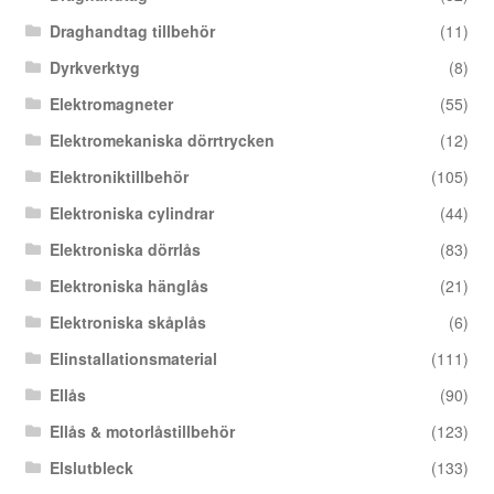
Draghandtag tillbehör
(11)
Dyrkverktyg
(8)
Elektromagneter
(55)
Elektromekaniska dörrtrycken
(12)
Elektroniktillbehör
(105)
Elektroniska cylindrar
(44)
Elektroniska dörrlås
(83)
Elektroniska hänglås
(21)
Elektroniska skåplås
(6)
Elinstallationsmaterial
(111)
Ellås
(90)
Ellås & motorlåstillbehör
(123)
Elslutbleck
(133)