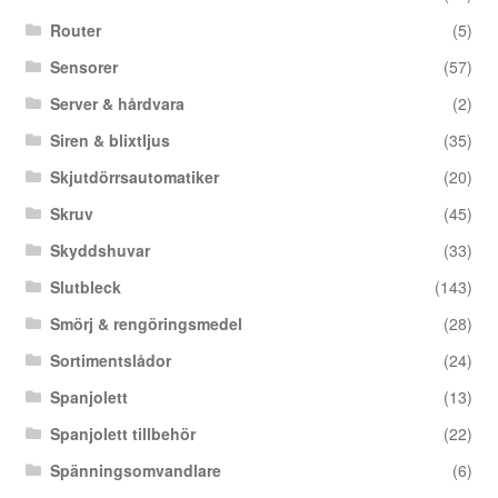
Router
(5)
Sensorer
(57)
Server & hårdvara
(2)
Siren & blixtljus
(35)
Skjutdörrsautomatiker
(20)
Skruv
(45)
Skyddshuvar
(33)
Slutbleck
(143)
Smörj & rengöringsmedel
(28)
Sortimentslådor
(24)
Spanjolett
(13)
Spanjolett tillbehör
(22)
Spänningsomvandlare
(6)