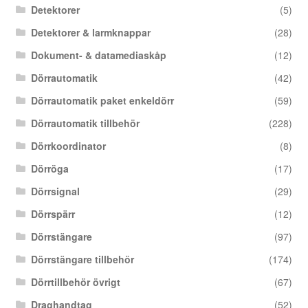
Detektorer
(5)
Detektorer & larmknappar
(28)
Dokument- & datamediaskåp
(12)
Dörrautomatik
(42)
Dörrautomatik paket enkeldörr
(59)
Dörrautomatik tillbehör
(228)
Dörrkoordinator
(8)
Dörröga
(17)
Dörrsignal
(29)
Dörrspärr
(12)
Dörrstängare
(97)
Dörrstängare tillbehör
(174)
Dörrtillbehör övrigt
(67)
Draghandtag
(52)