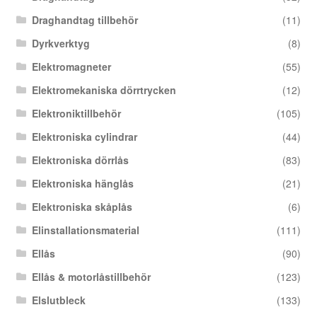
Draghandtag tillbehör
(11)
Dyrkverktyg
(8)
Elektromagneter
(55)
Elektromekaniska dörrtrycken
(12)
Elektroniktillbehör
(105)
Elektroniska cylindrar
(44)
Elektroniska dörrlås
(83)
Elektroniska hänglås
(21)
Elektroniska skåplås
(6)
Elinstallationsmaterial
(111)
Ellås
(90)
Ellås & motorlåstillbehör
(123)
Elslutbleck
(133)