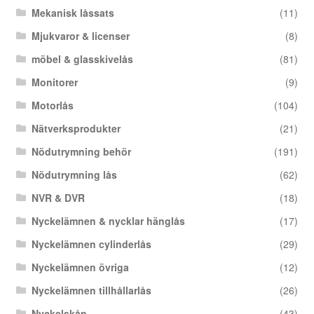
Mekanisk låssats
(11)
Mjukvaror & licenser
(8)
möbel & glasskivelås
(81)
Monitorer
(9)
Motorlås
(104)
Nätverksprodukter
(21)
Nödutrymning behör
(191)
Nödutrymning lås
(62)
NVR & DVR
(18)
Nyckelämnen & nycklar hänglås
(17)
Nyckelämnen cylinderlås
(29)
Nyckelämnen övriga
(12)
Nyckelämnen tillhållarlås
(26)
Nyckelskåp
(43)