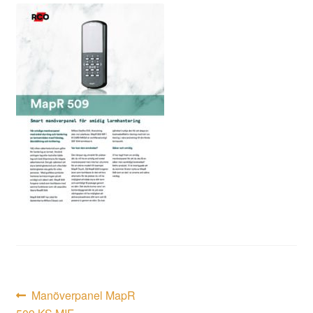
Inläggsnavigering
Föregående
Manöverpanel MapR
inlägg: