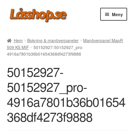
Hoppa
Hoppa
Meny
till
till
navigering
innehåll
Webbutik
Hem
Bokning & manöverpaneler
Manöverpanel MapR
509 KS MIF
50152927-50152927_pro-
Rea
4916a7801b36b01654368df4273f9888
50152927-
Villkor
50152927_pro-
Vanliga frågor
4916a7801b36b01654
Forum/Manualer/Råd
368df4273f9888
Support