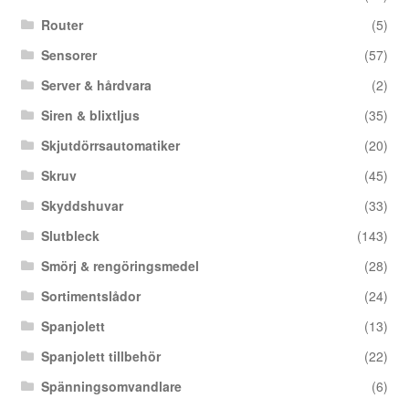
Router
(5)
Sensorer
(57)
Server & hårdvara
(2)
Siren & blixtljus
(35)
Skjutdörrsautomatiker
(20)
Skruv
(45)
Skyddshuvar
(33)
Slutbleck
(143)
Smörj & rengöringsmedel
(28)
Sortimentslådor
(24)
Spanjolett
(13)
Spanjolett tillbehör
(22)
Spänningsomvandlare
(6)