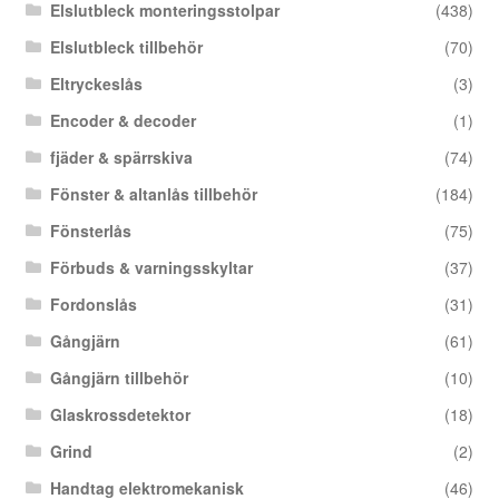
Elslutbleck monteringsstolpar
(438)
Elslutbleck tillbehör
(70)
Eltryckeslås
(3)
Encoder & decoder
(1)
fjäder & spärrskiva
(74)
Fönster & altanlås tillbehör
(184)
Fönsterlås
(75)
Förbuds & varningsskyltar
(37)
Fordonslås
(31)
Gångjärn
(61)
Gångjärn tillbehör
(10)
Glaskrossdetektor
(18)
Grind
(2)
Handtag elektromekanisk
(46)