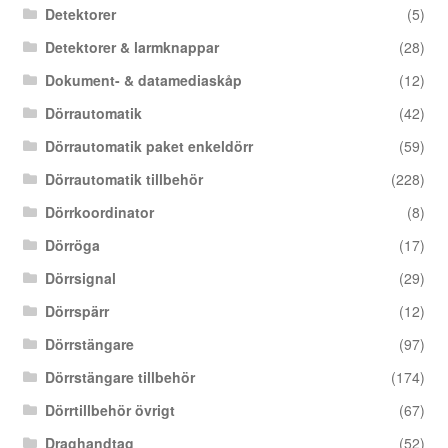
Detektorer
(5)
Detektorer & larmknappar
(28)
Dokument- & datamediaskåp
(12)
Dörrautomatik
(42)
Dörrautomatik paket enkeldörr
(59)
Dörrautomatik tillbehör
(228)
Dörrkoordinator
(8)
Dörröga
(17)
Dörrsignal
(29)
Dörrspärr
(12)
Dörrstängare
(97)
Dörrstängare tillbehör
(174)
Dörrtillbehör övrigt
(67)
Draghandtag
(52)