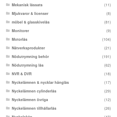
Mekanisk låssats
(11)
Mjukvaror & licenser
(8)
möbel & glasskivelås
(81)
Monitorer
(9)
Motorlås
(104)
Nätverksprodukter
(21)
Nödutrymning behör
(191)
Nödutrymning lås
(62)
NVR & DVR
(18)
Nyckelämnen & nycklar hänglås
(17)
Nyckelämnen cylinderlås
(29)
Nyckelämnen övriga
(12)
Nyckelämnen tillhållarlås
(26)
Nyckelskåp
(43)