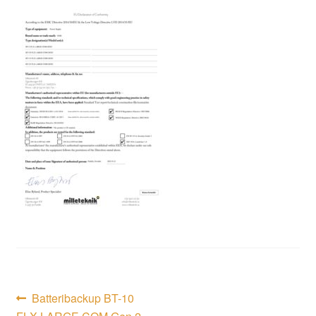
Inläggsnavigering
Föregående
Batteribackup BT-10
inlägg: