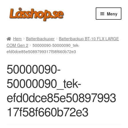
Hoppa
Hoppa
Meny
till
till
navigering
innehåll
Webbutik
Hem
Batteribackuper
Batteribackup BT-10 FLX LARGE
COM Gen 2
50000090-50000090_tek-
Rea
efd0dce85e5089799317f58f660b72e3
50000090-
Villkor
50000090_tek-
Vanliga frågor
efd0dce85e50897993
Forum/Manualer/Råd
17f58f660b72e3
Support