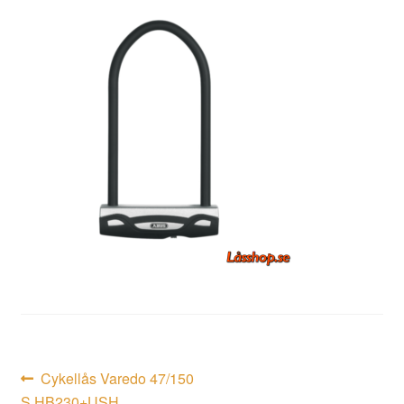
Inläggsnavigering
Föregående
Cykellås Varedo 47/150
inlägg:
S HB230+USH