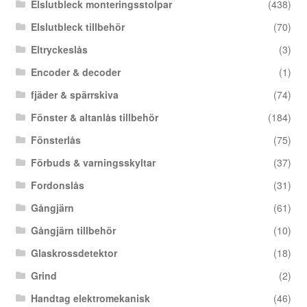
Elslutbleck monteringsstolpar
(438)
Elslutbleck tillbehör
(70)
Eltryckeslås
(3)
Encoder & decoder
(1)
fjäder & spärrskiva
(74)
Fönster & altanlås tillbehör
(184)
Fönsterlås
(75)
Förbuds & varningsskyltar
(37)
Fordonslås
(31)
Gångjärn
(61)
Gångjärn tillbehör
(10)
Glaskrossdetektor
(18)
Grind
(2)
Handtag elektromekanisk
(46)