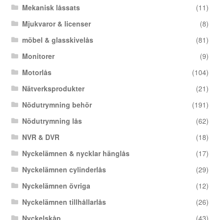
Mekanisk låssats
(11)
Mjukvaror & licenser
(8)
möbel & glasskivelås
(81)
Monitorer
(9)
Motorlås
(104)
Nätverksprodukter
(21)
Nödutrymning behör
(191)
Nödutrymning lås
(62)
NVR & DVR
(18)
Nyckelämnen & nycklar hänglås
(17)
Nyckelämnen cylinderlås
(29)
Nyckelämnen övriga
(12)
Nyckelämnen tillhållarlås
(26)
Nyckelskåp
(43)