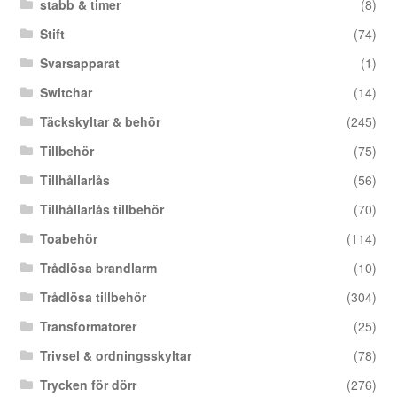
stabb & timer
(8)
Stift
(74)
Svarsapparat
(1)
Switchar
(14)
Täckskyltar & behör
(245)
Tillbehör
(75)
Tillhållarlås
(56)
Tillhållarlås tillbehör
(70)
Toabehör
(114)
Trådlösa brandlarm
(10)
Trådlösa tillbehör
(304)
Transformatorer
(25)
Trivsel & ordningsskyltar
(78)
Trycken för dörr
(276)