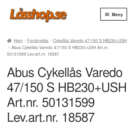
Hoppa
Hoppa
Meny
till
till
navigering
innehåll
Webbutik
Hem
Fordonslås
Cykellås Varedo 47/150 S HB230+USH
Abus Cykellås Varedo 47/150 S HB230+USH Art.nr.
Rea
50131599 Lev.art.nr. 18587
Abus Cykellås Varedo
Villkor
47/150 S HB230+USH
Vanliga frågor
Art.nr. 50131599
Forum/Manualer/Råd
Lev.art.nr. 18587
Support