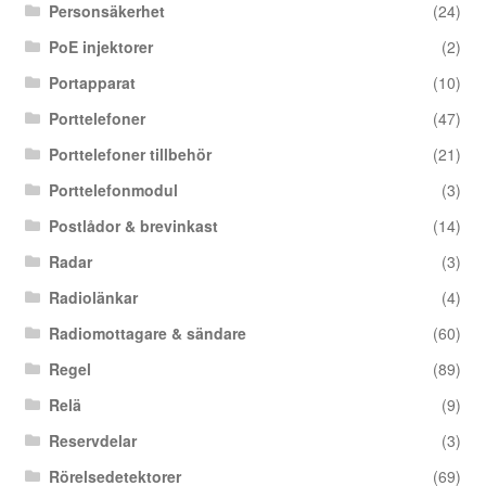
Personsäkerhet
(24)
PoE injektorer
(2)
Portapparat
(10)
Porttelefoner
(47)
Porttelefoner tillbehör
(21)
Porttelefonmodul
(3)
Postlådor & brevinkast
(14)
Radar
(3)
Radiolänkar
(4)
Radiomottagare & sändare
(60)
Regel
(89)
Relä
(9)
Reservdelar
(3)
Rörelsedetektorer
(69)