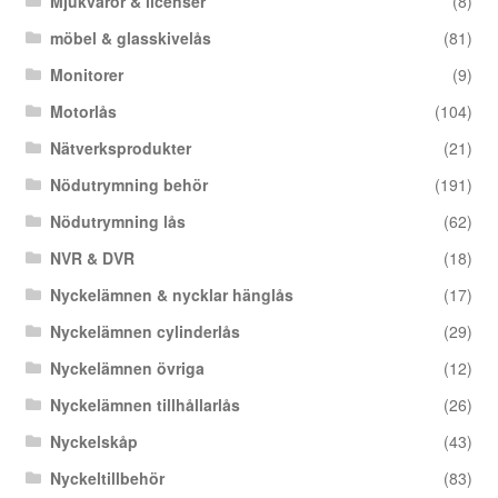
Mjukvaror & licenser
(8)
möbel & glasskivelås
(81)
Monitorer
(9)
Motorlås
(104)
Nätverksprodukter
(21)
Nödutrymning behör
(191)
Nödutrymning lås
(62)
NVR & DVR
(18)
Nyckelämnen & nycklar hänglås
(17)
Nyckelämnen cylinderlås
(29)
Nyckelämnen övriga
(12)
Nyckelämnen tillhållarlås
(26)
Nyckelskåp
(43)
Nyckeltillbehör
(83)