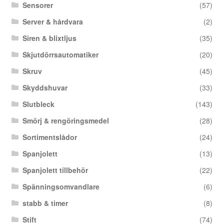
Sensorer
(57)
Server & hårdvara
(2)
Siren & blixtljus
(35)
Skjutdörrsautomatiker
(20)
Skruv
(45)
Skyddshuvar
(33)
Slutbleck
(143)
Smörj & rengöringsmedel
(28)
Sortimentslådor
(24)
Spanjolett
(13)
Spanjolett tillbehör
(22)
Spänningsomvandlare
(6)
stabb & timer
(8)
Stift
(74)