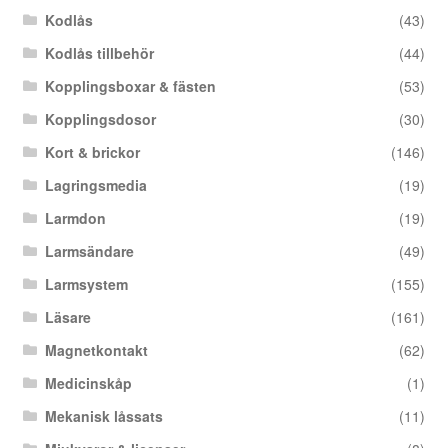
Kodlås
(43)
Kodlås tillbehör
(44)
Kopplingsboxar & fästen
(53)
Kopplingsdosor
(30)
Kort & brickor
(146)
Lagringsmedia
(19)
Larmdon
(19)
Larmsändare
(49)
Larmsystem
(155)
Läsare
(161)
Magnetkontakt
(62)
Medicinskåp
(1)
Mekanisk låssats
(11)