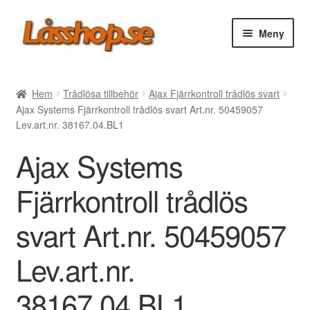
Hoppa
Hoppa
Meny
till
till
navigering
innehåll
Webbutik
Hem
Trådlösa tillbehör
Ajax Fjärrkontroll trådlös svart
Ajax Systems Fjärrkontroll trådlös svart Art.nr. 50459057
Rea
Lev.art.nr. 38167.04.BL1
Ajax Systems
Villkor
Fjärrkontroll trådlös
Vanliga frågor
svart Art.nr. 50459057
Forum/Manualer/Råd
Lev.art.nr.
Support
38167.04.BL1