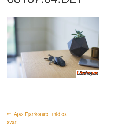
Inläggsnavigering
Föregående
Ajax Fjärrkontroll trådlös
inlägg:
svart