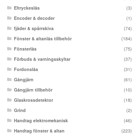
Eltryckeslås
(3)
Encoder & decoder
(1)
fjäder & spärrskiva
(74)
Fönster & altanlås tillbehör
(184)
Fönsterlås
(75)
Förbuds & varningsskyltar
(37)
Fordonslås
(31)
Gångjärn
(61)
Gångjärn tillbehör
(10)
Glaskrossdetektor
(18)
Grind
(2)
Handtag elektromekanisk
(46)
Handtag fönster & altan
(223)