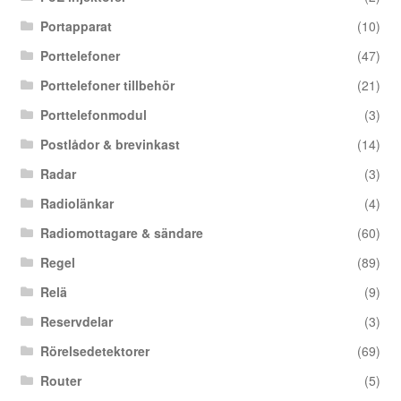
Portapparat
(10)
Porttelefoner
(47)
Porttelefoner tillbehör
(21)
Porttelefonmodul
(3)
Postlådor & brevinkast
(14)
Radar
(3)
Radiolänkar
(4)
Radiomottagare & sändare
(60)
Regel
(89)
Relä
(9)
Reservdelar
(3)
Rörelsedetektorer
(69)
Router
(5)