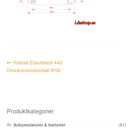
Inläggsnavigering
Föregående
Robust Elslutbleck 443
inlägg:
Omvänd kolvkontakt IP68
Produktkategorier
Ackumulatorer & batterier
(81)