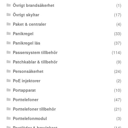
Övrigt brandsäkerhet
(1)
Övrigt skyltar
(17)
Paket & centraler
(4)
Panikregel
(33)
Panikregel lås
(37)
Passersystem tillbehör
(114)
Patchkablar & tillbehör
(9)
Personsäkerhet
(24)
PoE injektorer
(2)
Portapparat
(10)
Porttelefoner
(47)
Porttelefoner tillbehör
(21)
Porttelefonmodul
(3)
Postlådor & brevinkast
(14)