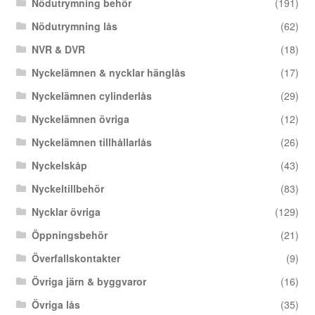
Nödutrymning behör
(191)
Nödutrymning lås
(62)
NVR & DVR
(18)
Nyckelämnen & nycklar hänglås
(17)
Nyckelämnen cylinderlås
(29)
Nyckelämnen övriga
(12)
Nyckelämnen tillhållarlås
(26)
Nyckelskåp
(43)
Nyckeltillbehör
(83)
Nycklar övriga
(129)
Öppningsbehör
(21)
Överfallskontakter
(9)
Övriga järn & byggvaror
(16)
Övriga lås
(35)