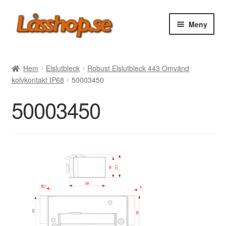
Hoppa
Hoppa
Meny
till
till
navigering
innehåll
Webbutik
Hem
Elslutbleck
Robust Elslutbleck 443 Omvänd
kolvkontakt IP68
50003450
Rea
50003450
Villkor
Vanliga frågor
Forum/Manualer/Råd
Support