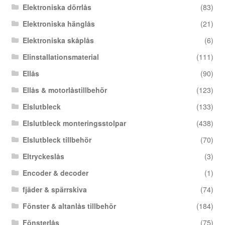
Elektroniska dörrlås
(83)
Elektroniska hänglås
(21)
Elektroniska skåplås
(6)
Elinstallationsmaterial
(111)
Ellås
(90)
Ellås & motorlåstillbehör
(123)
Elslutbleck
(133)
Elslutbleck monteringsstolpar
(438)
Elslutbleck tillbehör
(70)
Eltryckeslås
(3)
Encoder & decoder
(1)
fjäder & spärrskiva
(74)
Fönster & altanlås tillbehör
(184)
Fönsterlås
(75)