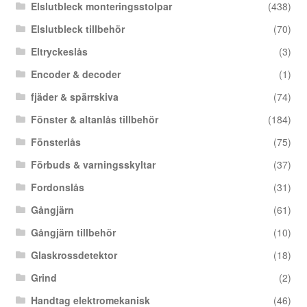
Elslutbleck monteringsstolpar
(438)
Elslutbleck tillbehör
(70)
Eltryckeslås
(3)
Encoder & decoder
(1)
fjäder & spärrskiva
(74)
Fönster & altanlås tillbehör
(184)
Fönsterlås
(75)
Förbuds & varningsskyltar
(37)
Fordonslås
(31)
Gångjärn
(61)
Gångjärn tillbehör
(10)
Glaskrossdetektor
(18)
Grind
(2)
Handtag elektromekanisk
(46)