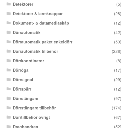
Detektorer
(5)
Detektorer & larmknappar
(28)
Dokument- & datamediaskåp
(12)
Dörrautomatik
(42)
Dörrautomatik paket enkeldörr
(59)
Dörrautomatik tillbehör
(228)
Dörrkoordinator
(8)
Dörröga
(17)
Dörrsignal
(29)
Dörrspärr
(12)
Dörrstängare
(97)
Dörrstängare tillbehör
(174)
Dörrtillbehör övrigt
(67)
Draghandtag
(52)