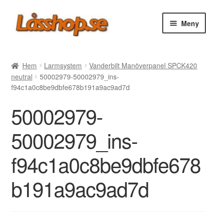
Hoppa
Hoppa
Meny
till
till
navigering
innehåll
Webbutik
Hem
Larmsystem
Vanderbilt Manöverpanel SPCK420
neutral
50002979-50002979_ins-
Rea
f94c1a0c8be9dbfe678b191a9ac9ad7d
50002979-
Villkor
50002979_ins-
Vanliga frågor
f94c1a0c8be9dbfe678
Forum/Manualer/Råd
b191a9ac9ad7d
Support