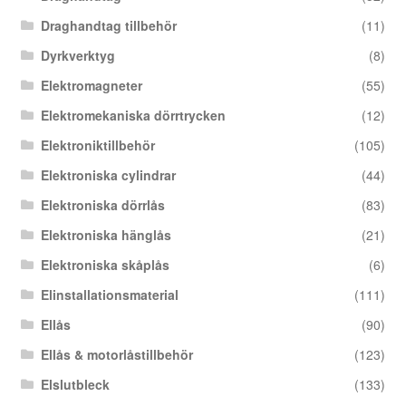
Draghandtag tillbehör
(11)
Dyrkverktyg
(8)
Elektromagneter
(55)
Elektromekaniska dörrtrycken
(12)
Elektroniktillbehör
(105)
Elektroniska cylindrar
(44)
Elektroniska dörrlås
(83)
Elektroniska hänglås
(21)
Elektroniska skåplås
(6)
Elinstallationsmaterial
(111)
Ellås
(90)
Ellås & motorlåstillbehör
(123)
Elslutbleck
(133)