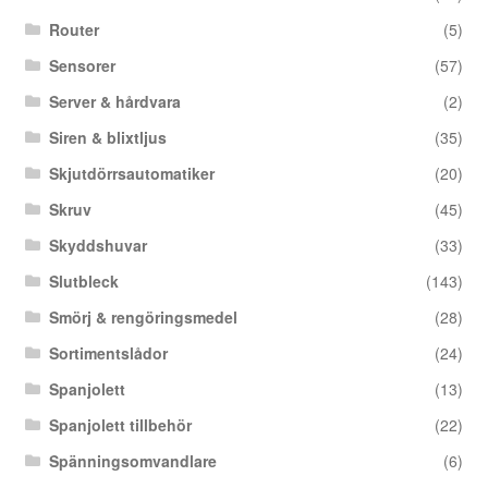
Router
(5)
Sensorer
(57)
Server & hårdvara
(2)
Siren & blixtljus
(35)
Skjutdörrsautomatiker
(20)
Skruv
(45)
Skyddshuvar
(33)
Slutbleck
(143)
Smörj & rengöringsmedel
(28)
Sortimentslådor
(24)
Spanjolett
(13)
Spanjolett tillbehör
(22)
Spänningsomvandlare
(6)