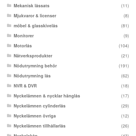
Mekanisk låssats
(11)
Mjukvaror & licenser
(8)
möbel & glasskivelås
(81)
Monitorer
(9)
Motorlås
(104)
Nätverksprodukter
(21)
Nödutrymning behör
(191)
Nödutrymning lås
(62)
NVR & DVR
(18)
Nyckelämnen & nycklar hänglås
(17)
Nyckelämnen cylinderlås
(29)
Nyckelämnen övriga
(12)
Nyckelämnen tillhållarlås
(26)
Nyckelskåp
(43)