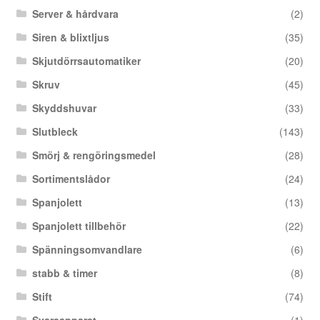
Server & hårdvara
(2)
Siren & blixtljus
(35)
Skjutdörrsautomatiker
(20)
Skruv
(45)
Skyddshuvar
(33)
Slutbleck
(143)
Smörj & rengöringsmedel
(28)
Sortimentslådor
(24)
Spanjolett
(13)
Spanjolett tillbehör
(22)
Spänningsomvandlare
(6)
stabb & timer
(8)
Stift
(74)