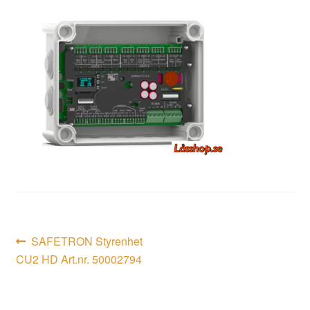
Inläggsnavigering
Föregående
SAFETRON Styrenhet
inlägg:
CU2 HD Art.nr. 50002794