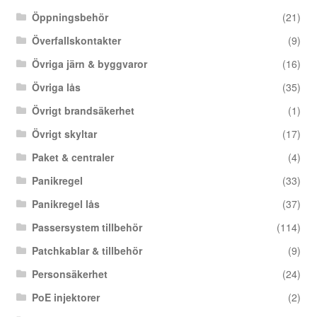
Öppningsbehör
(21)
Överfallskontakter
(9)
Övriga järn & byggvaror
(16)
Övriga lås
(35)
Övrigt brandsäkerhet
(1)
Övrigt skyltar
(17)
Paket & centraler
(4)
Panikregel
(33)
Panikregel lås
(37)
Passersystem tillbehör
(114)
Patchkablar & tillbehör
(9)
Personsäkerhet
(24)
PoE injektorer
(2)