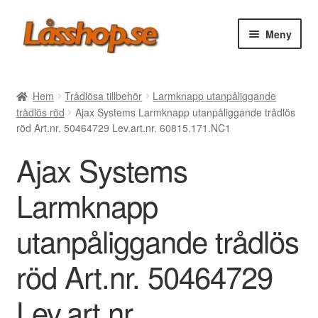
Hoppa
Hoppa
Meny
till
till
navigering
innehåll
Webbutik
Hem
Trådlösa tillbehör
Larmknapp utanpåliggande
trådlös röd
Ajax Systems Larmknapp utanpåliggande trådlös
Rea
röd Art.nr. 50464729 Lev.art.nr. 60815.171.NC1
Ajax Systems
Villkor
Larmknapp
Vanliga frågor
utanpåliggande trådlös
Forum/Manualer/Råd
röd Art.nr. 50464729
Support
Lev.art.nr.