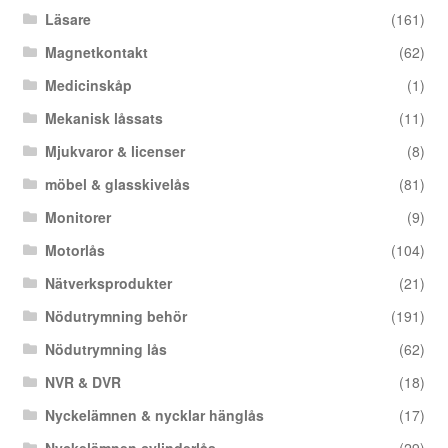
Läsare
(161)
Magnetkontakt
(62)
Medicinskåp
(1)
Mekanisk låssats
(11)
Mjukvaror & licenser
(8)
möbel & glasskivelås
(81)
Monitorer
(9)
Motorlås
(104)
Nätverksprodukter
(21)
Nödutrymning behör
(191)
Nödutrymning lås
(62)
NVR & DVR
(18)
Nyckelämnen & nycklar hänglås
(17)