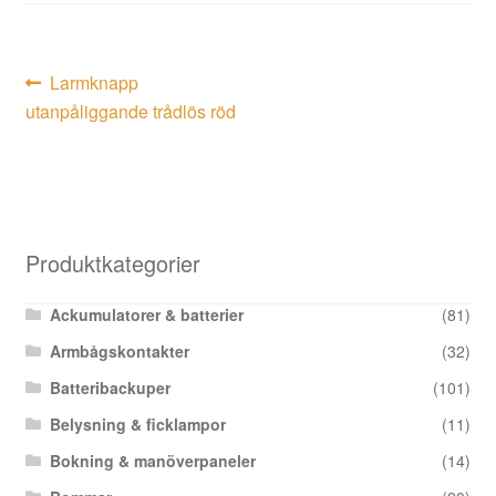
Inläggsnavigering
Föregående
Larmknapp
inlägg:
utanpåliggande trådlös röd
Produktkategorier
Ackumulatorer & batterier
(81)
Armbågskontakter
(32)
Batteribackuper
(101)
Belysning & ficklampor
(11)
Bokning & manöverpaneler
(14)