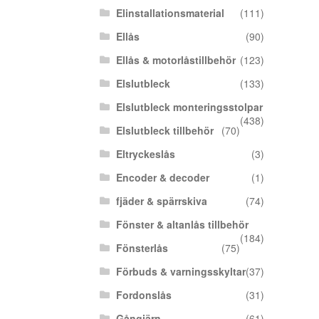
Elinstallationsmaterial
(111)
Ellås
(90)
Ellås & motorlåstillbehör
(123)
Elslutbleck
(133)
Elslutbleck monteringsstolpar
(438)
Elslutbleck tillbehör
(70)
Eltryckeslås
(3)
Encoder & decoder
(1)
fjäder & spärrskiva
(74)
Fönster & altanlås tillbehör
(184)
Fönsterlås
(75)
Förbuds & varningsskyltar
(37)
Fordonslås
(31)
Gångjärn
(61)