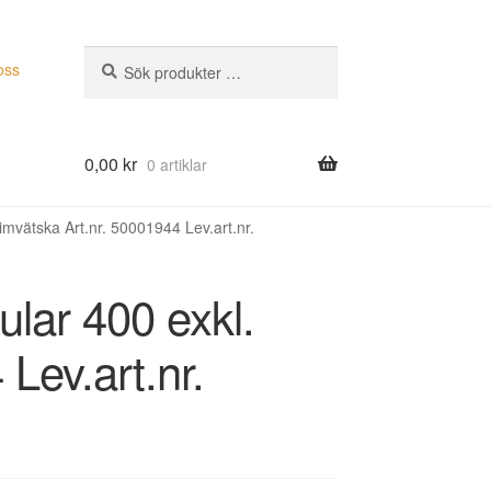
Sök
Sök
oss
efter:
0,00
kr
0 artiklar
mvätska Art.nr. 50001944 Lev.art.nr.
lar 400 exkl.
Lev.art.nr.