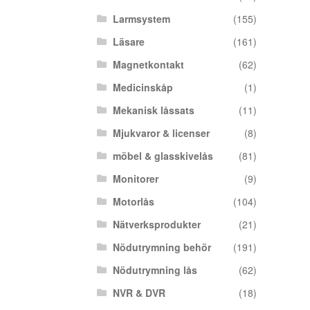
Larmsystem
(155)
Läsare
(161)
Magnetkontakt
(62)
Medicinskåp
(1)
Mekanisk låssats
(11)
Mjukvaror & licenser
(8)
möbel & glasskivelås
(81)
Monitorer
(9)
Motorlås
(104)
Nätverksprodukter
(21)
Nödutrymning behör
(191)
Nödutrymning lås
(62)
NVR & DVR
(18)