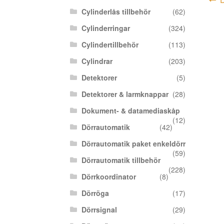
In
i
Cylinderlås tillbehör
(62)
Cylinderringar
(324)
Cylindertillbehör
(113)
Cylindrar
(203)
Detektorer
(5)
Detektorer & larmknappar
(28)
Dokument- & datamediaskåp
(12)
Dörrautomatik
(42)
Dörrautomatik paket enkeldörr
(59)
Dörrautomatik tillbehör
(228)
Dörrkoordinator
(8)
Dörröga
(17)
Dörrsignal
(29)