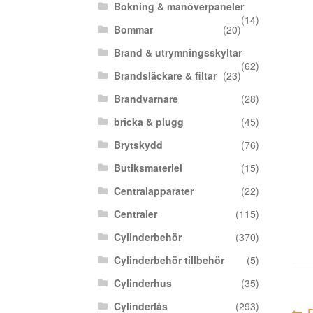
Bokning & manöverpaneler
(14)
Bommar
(20)
Brand & utrymningsskyltar
(62)
Brandsläckare & filtar
(23)
Brandvarnare
(28)
bricka & plugg
(45)
Brytskydd
(76)
Butiksmateriel
(15)
Centralapparater
(22)
Centraler
(115)
Cylinderbehör
(370)
Cylinderbehör tillbehör
(5)
Cylinderhus
(35)
Cylinderlås
(293)
F
D