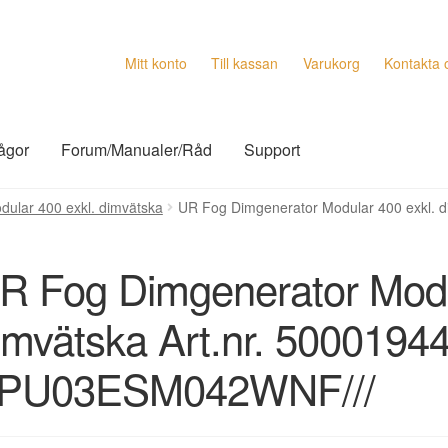
Mitt konto
Till kassan
Varukorg
Kontakta 
rågor
Forum/Manualer/Råd
Support
ular 400 exkl. dimvätska
UR Fog Dimgenerator Modular 400 exkl. di
R Fog Dimgenerator Modu
imvätska Art.nr. 50001944 
PU03ESM042WNF///