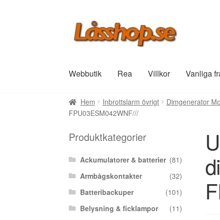
Hoppa
Hoppa
till
till
navigering
innehåll
Webbutik
Rea
Villkor
Vanliga f
Hem
Inbrottslarm övrigt
Dimgenerator Mod
FPU03ESM042WNF///
U
Produktkategorier
d
Ackumulatorer & batterier
(81)
Armbågskontakter
(32)
F
Batteribackuper
(101)
Belysning & ficklampor
(11)