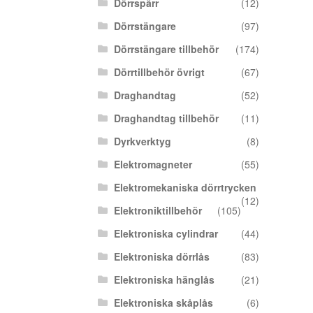
Dörrspärr
(12)
Dörrstängare
(97)
Dörrstängare tillbehör
(174)
Dörrtillbehör övrigt
(67)
Draghandtag
(52)
Draghandtag tillbehör
(11)
Dyrkverktyg
(8)
Elektromagneter
(55)
Elektromekaniska dörrtrycken
(12)
Elektroniktillbehör
(105)
Elektroniska cylindrar
(44)
Elektroniska dörrlås
(83)
Elektroniska hänglås
(21)
Elektroniska skåplås
(6)