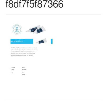
f8df7f5f87366