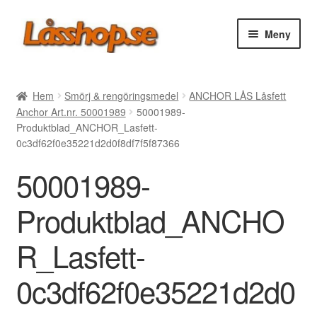
Hoppa
Hoppa
Meny
till
till
navigering
innehåll
Webbutik
Hem
Smörj & rengöringsmedel
ANCHOR LÅS Låsfett
Anchor Art.nr. 50001989
50001989-
Rea
Produktblad_ANCHOR_Lasfett-
0c3df62f0e35221d2d0f8df7f5f87366
Villkor
50001989-
Vanliga frågor
Produktblad_ANCHO
Forum/Manualer/Råd
R_Lasfett-
Support
0c3df62f0e35221d2d0