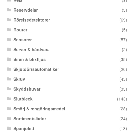
Relä
(9)
Reservdelar
(3)
Rörelsedetektorer
(69)
Router
(5)
Sensorer
(57)
Server & hårdvara
(2)
Siren & blixtljus
(35)
Skjutdörrsautomatiker
(20)
Skruv
(45)
Skyddshuvar
(33)
Slutbleck
(143)
Smörj & rengöringsmedel
(28)
Sortimentslådor
(24)
Spanjolett
(13)