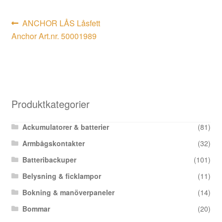
Inläggsnavigering
Föregående
ANCHOR LÅS Låsfett
inlägg:
Anchor Art.nr. 50001989
Produktkategorier
Ackumulatorer & batterier
(81)
Armbågskontakter
(32)
Batteribackuper
(101)
Belysning & ficklampor
(11)
Bokning & manöverpaneler
(14)
Bommar
(20)