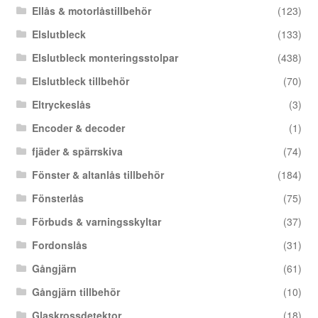
Ellås & motorlåstillbehör
(123)
Elslutbleck
(133)
Elslutbleck monteringsstolpar
(438)
Elslutbleck tillbehör
(70)
Eltryckeslås
(3)
Encoder & decoder
(1)
fjäder & spärrskiva
(74)
Fönster & altanlås tillbehör
(184)
Fönsterlås
(75)
Förbuds & varningsskyltar
(37)
Fordonslås
(31)
Gångjärn
(61)
Gångjärn tillbehör
(10)
Glaskrossdetektor
(18)