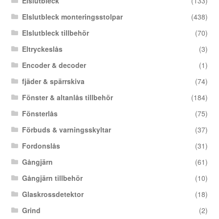
Elslutbleck
(133)
Elslutbleck monteringsstolpar
(438)
Elslutbleck tillbehör
(70)
Eltryckeslås
(3)
Encoder & decoder
(1)
fjäder & spärrskiva
(74)
Fönster & altanlås tillbehör
(184)
Fönsterlås
(75)
Förbuds & varningsskyltar
(37)
Fordonslås
(31)
Gångjärn
(61)
Gångjärn tillbehör
(10)
Glaskrossdetektor
(18)
Grind
(2)