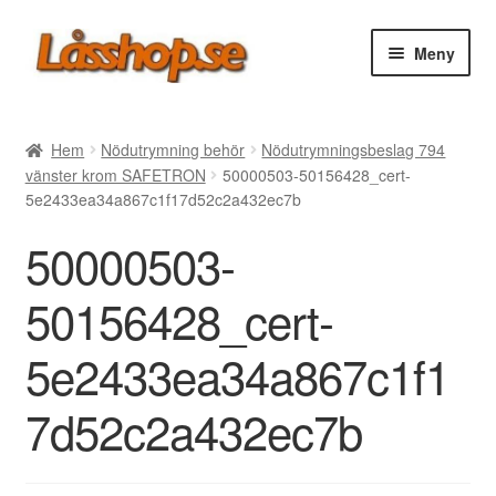
Hoppa
Hoppa
Meny
till
till
navigering
innehåll
Webbutik
Hem
Nödutrymning behör
Nödutrymningsbeslag 794
vänster krom SAFETRON
50000503-50156428_cert-
Rea
5e2433ea34a867c1f17d52c2a432ec7b
50000503-
Villkor
50156428_cert-
Vanliga frågor
5e2433ea34a867c1f1
Forum/Manualer/Råd
7d52c2a432ec7b
Support