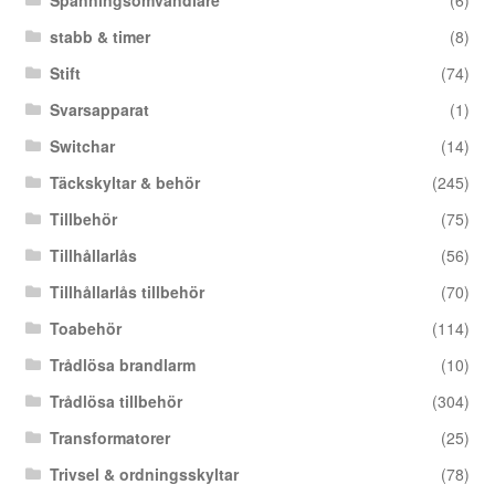
Spänningsomvandlare
(6)
stabb & timer
(8)
Stift
(74)
Svarsapparat
(1)
Switchar
(14)
Täckskyltar & behör
(245)
Tillbehör
(75)
Tillhållarlås
(56)
Tillhållarlås tillbehör
(70)
Toabehör
(114)
Trådlösa brandlarm
(10)
Trådlösa tillbehör
(304)
Transformatorer
(25)
Trivsel & ordningsskyltar
(78)