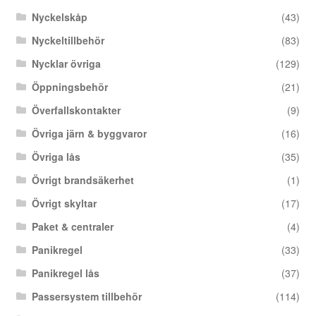
Nyckelskåp
(43)
Nyckeltillbehör
(83)
Nycklar övriga
(129)
Öppningsbehör
(21)
Överfallskontakter
(9)
Övriga järn & byggvaror
(16)
Övriga lås
(35)
Övrigt brandsäkerhet
(1)
Övrigt skyltar
(17)
Paket & centraler
(4)
Panikregel
(33)
Panikregel lås
(37)
Passersystem tillbehör
(114)