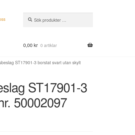
Sök
Sök
oss
efter:
0,00
kr
0 artiklar
eslag ST17901-3 borstat svart utan skylt
eslag ST17901-3
.nr. 50002097