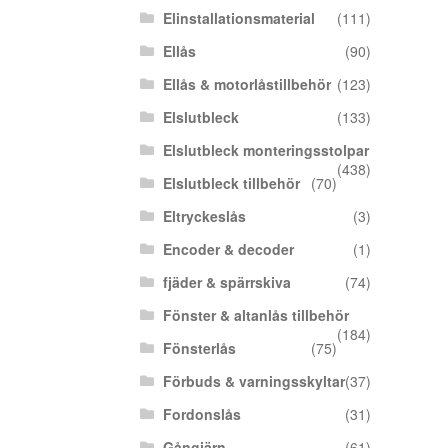
Elinstallationsmaterial
(111)
Ellås
(90)
Ellås & motorlåstillbehör
(123)
Elslutbleck
(133)
Elslutbleck monteringsstolpar
(438)
Elslutbleck tillbehör
(70)
Eltryckeslås
(3)
Encoder & decoder
(1)
fjäder & spärrskiva
(74)
Fönster & altanlås tillbehör
(184)
Fönsterlås
(75)
Förbuds & varningsskyltar
(37)
Fordonslås
(31)
Gångjärn
(61)