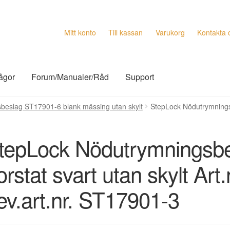
Mitt konto
Till kassan
Varukorg
Kontakta 
rågor
Forum/Manualer/Råd
Support
beslag ST17901-6 blank mässing utan skylt
StepLock Nödutrymningsb
tepLock Nödutrymningsb
orstat svart utan skylt Art
ev.art.nr. ST17901-3