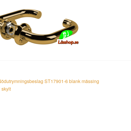
läggsnavigering
öregående
Nödutrymningsbeslag ST17901-6 blank mässing
nlägg:
 skylt