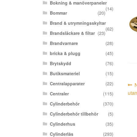
Bokning & manöverpaneler
(14)
Bommar
(20)
Brand & utrymningsskyltar
(62)
Brandsläckare & filtar
(23)
Brandvarnare
(28)
bricka & plugg
(45)
Brytskydd
(76)
Butiksmateriel
(15)
In
Centralapparater
(22)
F
i
utan
Centraler
(115)
Cylinderbehör
(370)
Cylinderbehör tillbehör
(5)
Cylinderhus
(35)
Cylinderlås
(293)