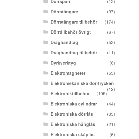
Dörrspärr
(12)
Dörrstängare
(97)
Dörrstängare tillbehör
(174)
Dörrtillbehör övrigt
(67)
Draghandtag
(52)
Draghandtag tillbehör
(11)
Dyrkverktyg
(8)
Elektromagneter
(55)
Elektromekaniska dörrtrycken
(12)
Elektroniktillbehör
(105)
Elektroniska cylindrar
(44)
Elektroniska dörrlås
(83)
Elektroniska hänglås
(21)
Elektroniska skåplås
(6)