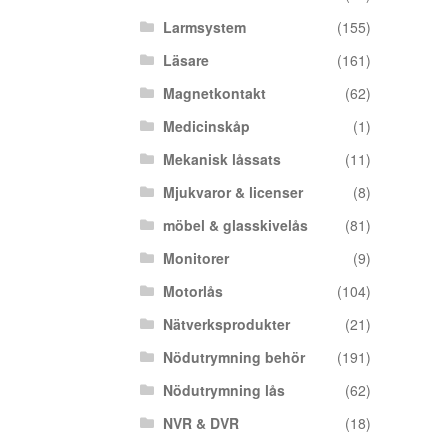
Larmsystem
(155)
Läsare
(161)
Magnetkontakt
(62)
Medicinskåp
(1)
Mekanisk låssats
(11)
Mjukvaror & licenser
(8)
möbel & glasskivelås
(81)
Monitorer
(9)
Motorlås
(104)
Nätverksprodukter
(21)
Nödutrymning behör
(191)
Nödutrymning lås
(62)
NVR & DVR
(18)