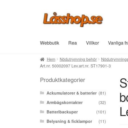
Hoppa
Hoppa
till
till
navigering
innehåll
Webbutik
Rea
Villkor
Vanliga f
Hem
Nödutrymning behör
Nödutrymnings
Art.nr. 50002097 Lev.art.nr. ST17901-3
S
Produktkategorier
b
Ackumulatorer & batterier
(81)
Armbågskontakter
(32)
L
Batteribackuper
(101)
Belysning & ficklampor
(11)