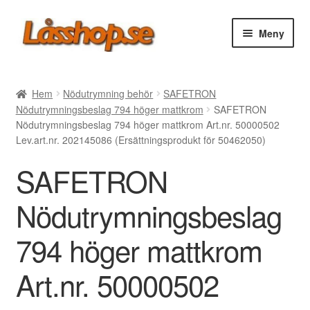
Hoppa
Hoppa
Meny
till
till
navigering
innehåll
Webbutik
Hem
Nödutrymning behör
SAFETRON
Nödutrymningsbeslag 794 höger mattkrom
SAFETRON
Rea
Nödutrymningsbeslag 794 höger mattkrom Art.nr. 50000502
Lev.art.nr. 202145086 (Ersättningsprodukt för 50462050)
Villkor
SAFETRON
Vanliga frågor
Nödutrymningsbeslag
Forum/Manualer/Råd
794 höger mattkrom
Support
Art.nr. 50000502