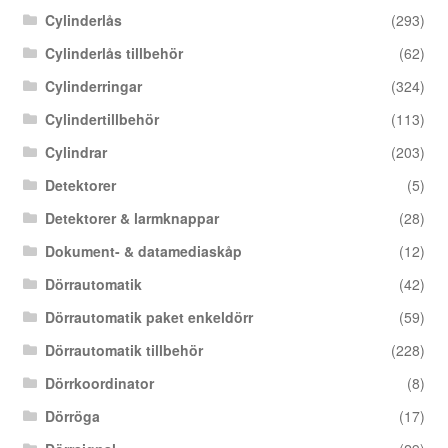
Cylinderlås
(293)
Cylinderlås tillbehör
(62)
Cylinderringar
(324)
Cylindertillbehör
(113)
Cylindrar
(203)
Detektorer
(5)
Detektorer & larmknappar
(28)
Dokument- & datamediaskåp
(12)
Dörrautomatik
(42)
Dörrautomatik paket enkeldörr
(59)
Dörrautomatik tillbehör
(228)
Dörrkoordinator
(8)
Dörröga
(17)