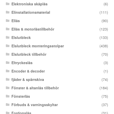
Elektroniska skåplås
(6)
Elinstallationsmaterial
(111)
Ellås
(90)
Ellås & motorlåstillbehör
(123)
Elslutbleck
(133)
Elslutbleck monteringsstolpar
(438)
Elslutbleck tillbehör
(70)
Eltryckeslås
(3)
Encoder & decoder
(1)
fjäder & spärrskiva
(74)
Fönster & altanlås tillbehör
(184)
Fönsterlås
(75)
Förbuds & varningsskyltar
(37)
Fordonslås
(31)