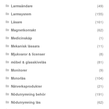
Larmsändare
(49)
Larmsystem
(155)
Läsare
(161)
Magnetkontakt
(62)
Medicinskåp
(1)
Mekanisk låssats
(11)
Mjukvaror & licenser
(8)
möbel & glasskivelås
(81)
Monitorer
(9)
Motorlås
(104)
Nätverksprodukter
(21)
Nödutrymning behör
(191)
Nödutrymning lås
(62)