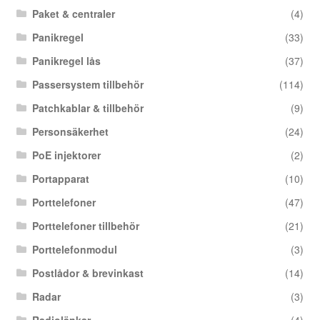
Paket & centraler
(4)
Panikregel
(33)
Panikregel lås
(37)
Passersystem tillbehör
(114)
Patchkablar & tillbehör
(9)
Personsäkerhet
(24)
PoE injektorer
(2)
Portapparat
(10)
Porttelefoner
(47)
Porttelefoner tillbehör
(21)
Porttelefonmodul
(3)
Postlådor & brevinkast
(14)
Radar
(3)