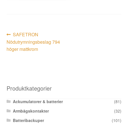
Inläggsnavigering
Föregående
SAFETRON
inlägg:
Nödutrymningsbeslag 794
höger mattkrom
Produktkategorier
Ackumulatorer & batterier
(81)
Armbågskontakter
(32)
Batteribackuper
(101)