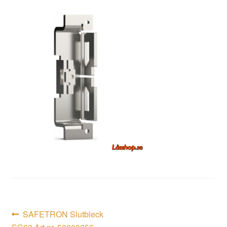
Inläggsnavigering
Föregående
SAFETRON Slutbleck
inlägg: