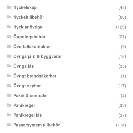
Nyckelskåp
(43)
Nyckeltillbehör
(83)
Nycklar övriga
(129)
Öppningsbehör
(21)
Överfallskontakter
(9)
Övriga järn & byggvaror
(16)
Övriga lås
(35)
Övrigt brandsäkerhet
(1)
Övrigt skyltar
(17)
Paket & centraler
(4)
Panikregel
(33)
Panikregel lås
(37)
Passersystem tillbehör
(114)