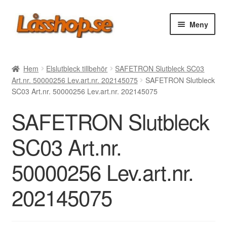
Hoppa
Hoppa
Meny
till
till
navigering
innehåll
Webbutik
Hem
Elslutbleck tillbehör
SAFETRON Slutbleck SC03
Art.nr. 50000256 Lev.art.nr. 202145075
SAFETRON Slutbleck
Rea
SC03 Art.nr. 50000256 Lev.art.nr. 202145075
SAFETRON Slutbleck
Villkor
SC03 Art.nr.
Vanliga frågor
50000256 Lev.art.nr.
Forum/Manualer/Råd
202145075
Support