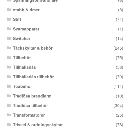
Spänningsomvandlare
(6)
stabb & timer
(8)
Stift
(74)
Svarsapparat
(1)
Switchar
(14)
Täckskyltar & behör
(245)
Tillbehör
(75)
Tillhållarlås
(56)
Tillhållarlås tillbehör
(70)
Toabehör
(114)
Trådlösa brandlarm
(10)
Trådlösa tillbehör
(304)
Transformatorer
(25)
Trivsel & ordningsskyltar
(78)