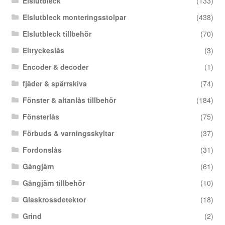
Elslutbleck
(133)
Elslutbleck monteringsstolpar
(438)
Elslutbleck tillbehör
(70)
Eltryckeslås
(3)
Encoder & decoder
(1)
fjäder & spärrskiva
(74)
Fönster & altanlås tillbehör
(184)
Fönsterlås
(75)
Förbuds & varningsskyltar
(37)
Fordonslås
(31)
Gångjärn
(61)
Gångjärn tillbehör
(10)
Glaskrossdetektor
(18)
Grind
(2)