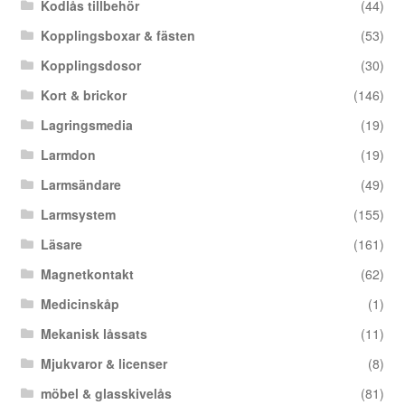
Kodlås tillbehör
(44)
Kopplingsboxar & fästen
(53)
Kopplingsdosor
(30)
Kort & brickor
(146)
Lagringsmedia
(19)
Larmdon
(19)
Larmsändare
(49)
Larmsystem
(155)
Läsare
(161)
Magnetkontakt
(62)
Medicinskåp
(1)
Mekanisk låssats
(11)
Mjukvaror & licenser
(8)
möbel & glasskivelås
(81)