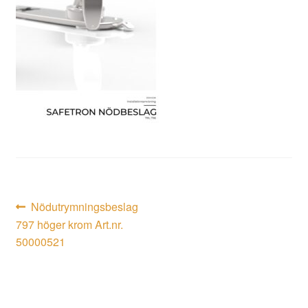
Inläggsnavigering
Föregående
Nödutrymningsbeslag
inlägg:
797 höger krom Art.nr.
50000521