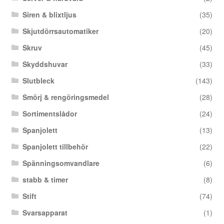
Siren & blixtljus
(35)
Skjutdörrsautomatiker
(20)
Skruv
(45)
Skyddshuvar
(33)
Slutbleck
(143)
Smörj & rengöringsmedel
(28)
Sortimentslådor
(24)
Spanjolett
(13)
Spanjolett tillbehör
(22)
Spänningsomvandlare
(6)
stabb & timer
(8)
Stift
(74)
Svarsapparat
(1)