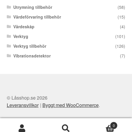
Utrymning tillbehör
(58)
Värdeförvaring tillbehör
(15)
Värdeskåp
(4)
Verktyg
(101)
Verktyg tillbehör
(126)
Vibrationsdetektor
(7)
© Låsshop.se 2026
Leveransvillkor
Byggt med WooCommerce
.
0
Sök
Sök