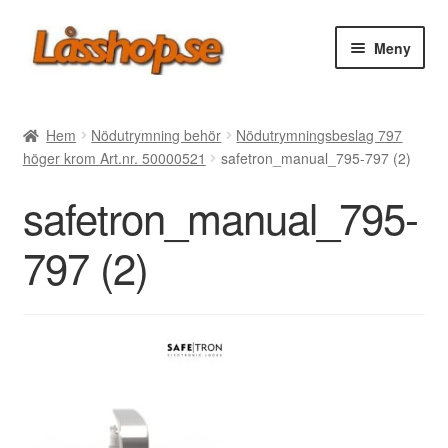
Hoppa
Hoppa
Meny
till
till
navigering
innehåll
Webbutik
Hem
Nödutrymning behör
Nödutrymningsbeslag 797
höger krom Art.nr. 50000521
safetron_manual_795-797 (2)
Rea
safetron_manual_795-
Villkor
797 (2)
Vanliga frågor
Forum/Manualer/Råd
Support