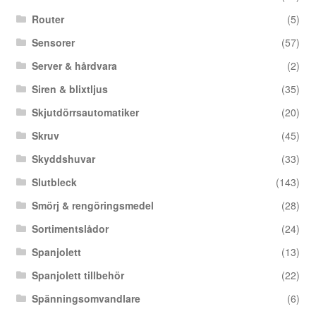
Router
(5)
Sensorer
(57)
Server & hårdvara
(2)
Siren & blixtljus
(35)
Skjutdörrsautomatiker
(20)
Skruv
(45)
Skyddshuvar
(33)
Slutbleck
(143)
Smörj & rengöringsmedel
(28)
Sortimentslådor
(24)
Spanjolett
(13)
Spanjolett tillbehör
(22)
Spänningsomvandlare
(6)