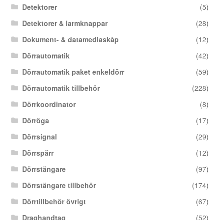
Detektorer
(5)
Detektorer & larmknappar
(28)
Dokument- & datamediaskåp
(12)
Dörrautomatik
(42)
Dörrautomatik paket enkeldörr
(59)
Dörrautomatik tillbehör
(228)
Dörrkoordinator
(8)
Dörröga
(17)
Dörrsignal
(29)
Dörrspärr
(12)
Dörrstängare
(97)
Dörrstängare tillbehör
(174)
Dörrtillbehör övrigt
(67)
Draghandtag
(52)