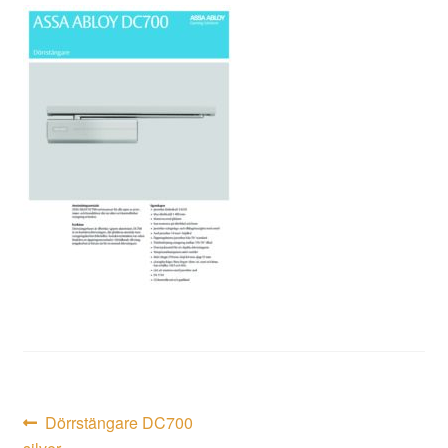
Inläggsnavigering
Föregående
Dörrstängare DC700
inlägg: