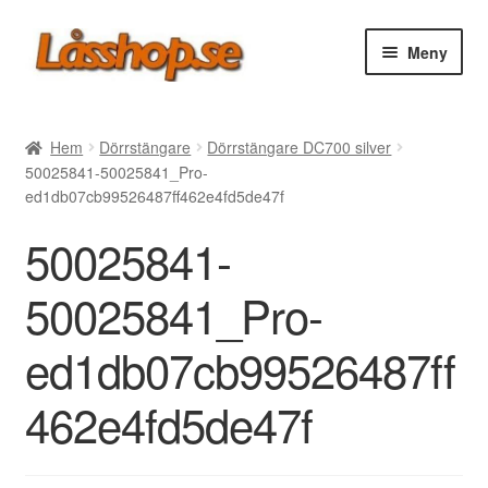
Hoppa
Hoppa
Meny
till
till
navigering
innehåll
Webbutik
Hem
Dörrstängare
Dörrstängare DC700 silver
50025841-50025841_Pro-
Rea
ed1db07cb99526487ff462e4fd5de47f
50025841-
Villkor
50025841_Pro-
Vanliga frågor
ed1db07cb99526487ff
Forum/Manualer/Råd
462e4fd5de47f
Support