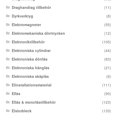
Draghandtag tillbehör
(11)
Dyrkverktyg
(8)
Elektromagneter
(55)
Elektromekaniska dörrtrycken
(12)
Elektroniktillbehör
(105)
Elektroniska cylindrar
(44)
Elektroniska dörrlås
(83)
Elektroniska hänglås
(21)
Elektroniska skåplås
(6)
Elinstallationsmaterial
(111)
Ellås
(90)
Ellås & motorlåstillbehör
(123)
Elslutbleck
(133)