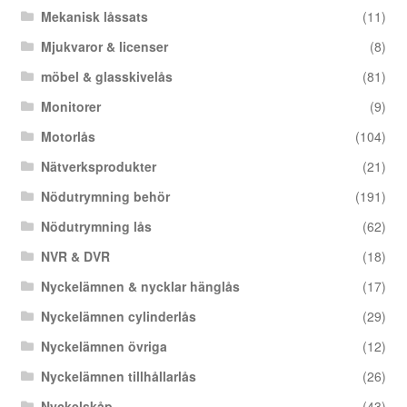
Mekanisk låssats
(11)
Mjukvaror & licenser
(8)
möbel & glasskivelås
(81)
Monitorer
(9)
Motorlås
(104)
Nätverksprodukter
(21)
Nödutrymning behör
(191)
Nödutrymning lås
(62)
NVR & DVR
(18)
Nyckelämnen & nycklar hänglås
(17)
Nyckelämnen cylinderlås
(29)
Nyckelämnen övriga
(12)
Nyckelämnen tillhållarlås
(26)
Nyckelskåp
(43)