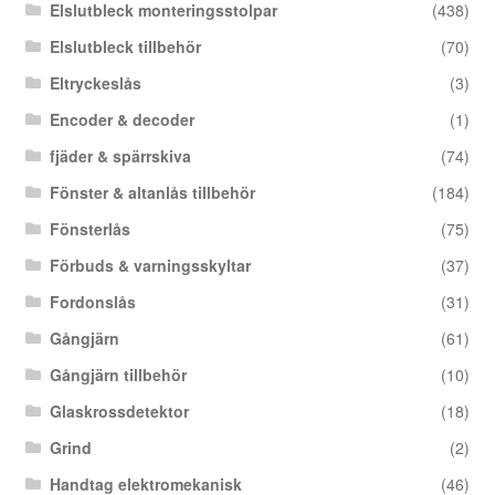
Elslutbleck monteringsstolpar
(438)
Elslutbleck tillbehör
(70)
Eltryckeslås
(3)
Encoder & decoder
(1)
fjäder & spärrskiva
(74)
Fönster & altanlås tillbehör
(184)
Fönsterlås
(75)
Förbuds & varningsskyltar
(37)
Fordonslås
(31)
Gångjärn
(61)
Gångjärn tillbehör
(10)
Glaskrossdetektor
(18)
Grind
(2)
Handtag elektromekanisk
(46)