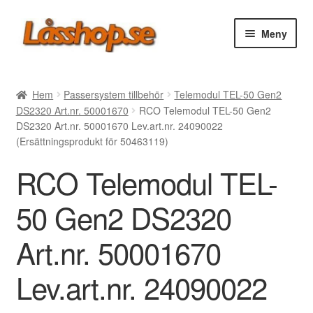
Hoppa
Hoppa
Meny
till
till
navigering
innehåll
Webbutik
Hem
Passersystem tillbehör
Telemodul TEL-50 Gen2
DS2320 Art.nr. 50001670
RCO Telemodul TEL-50 Gen2
Rea
DS2320 Art.nr. 50001670 Lev.art.nr. 24090022
(Ersättningsprodukt för 50463119)
Villkor
RCO Telemodul TEL-
Vanliga frågor
50 Gen2 DS2320
Forum/Manualer/Råd
Art.nr. 50001670
Support
Lev.art.nr. 24090022