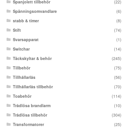
Spanjolett tillbehör
(22)
Spänningsomvandlare
(6)
stabb & timer
(8)
Stift
(74)
Svarsapparat
(1)
Switchar
(14)
Täckskyltar & behör
(245)
Tillbehör
(75)
Tillhållarlås
(56)
Tillhållarlås tillbehör
(70)
Toabehör
(114)
Trådlösa brandlarm
(10)
Trådlösa tillbehör
(304)
Transformatorer
(25)