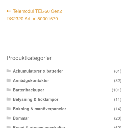
Inläggsnavigering
Föregående
Telemodul TEL-50 Gen2
inlägg:
DS2320 Art.nr. 50001670
Produktkategorier
Ackumulatorer & batterier
(81)
Armbågskontakter
(32)
Batteribackuper
(101)
Belysning & ficklampor
(11)
Bokning & manöverpaneler
(14)
Bommar
(20)
Brand & utrymningsskyltar
(62)