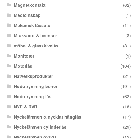
Magnetkontakt
(62)
Medicinskåp
(1)
Mekanisk låssats
(11)
Mjukvaror & licenser
(8)
möbel & glasskivelås
(81)
Monitorer
(9)
Motorlås
(104)
Nätverksprodukter
(21)
Nödutrymning behör
(191)
Nödutrymning lås
(62)
NVR & DVR
(18)
Nyckelämnen & nycklar hänglås
(17)
Nyckelämnen cylinderlås
(29)
Nyckelämnen övriga
(12)