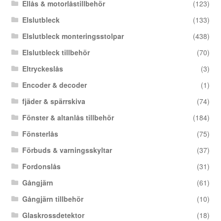
Ellås & motorlåstillbehör
(123)
Elslutbleck
(133)
Elslutbleck monteringsstolpar
(438)
Elslutbleck tillbehör
(70)
Eltryckeslås
(3)
Encoder & decoder
(1)
fjäder & spärrskiva
(74)
Fönster & altanlås tillbehör
(184)
Fönsterlås
(75)
Förbuds & varningsskyltar
(37)
Fordonslås
(31)
Gångjärn
(61)
Gångjärn tillbehör
(10)
Glaskrossdetektor
(18)