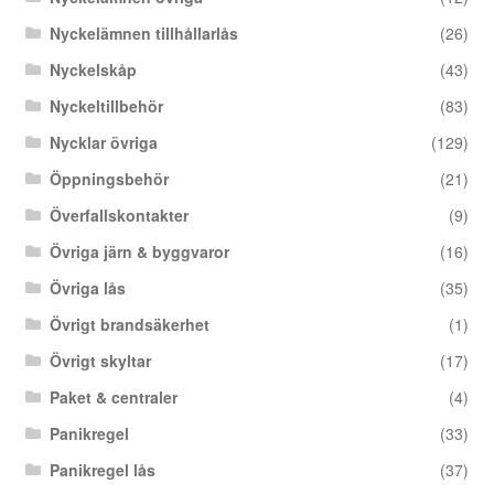
Nyckelämnen tillhållarlås
(26)
Nyckelskåp
(43)
Nyckeltillbehör
(83)
Nycklar övriga
(129)
Öppningsbehör
(21)
Överfallskontakter
(9)
Övriga järn & byggvaror
(16)
Övriga lås
(35)
Övrigt brandsäkerhet
(1)
Övrigt skyltar
(17)
Paket & centraler
(4)
Panikregel
(33)
Panikregel lås
(37)