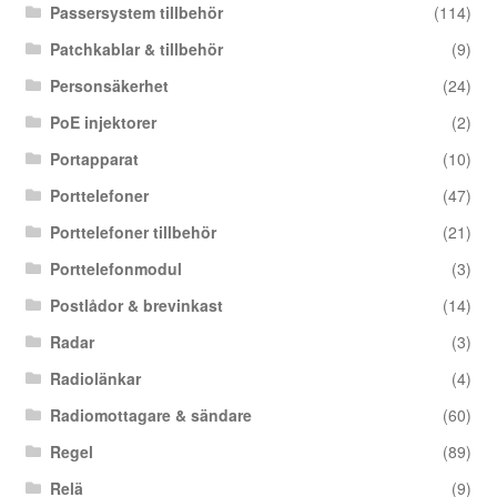
Passersystem tillbehör
(114)
Patchkablar & tillbehör
(9)
Personsäkerhet
(24)
PoE injektorer
(2)
Portapparat
(10)
Porttelefoner
(47)
Porttelefoner tillbehör
(21)
Porttelefonmodul
(3)
Postlådor & brevinkast
(14)
Radar
(3)
Radiolänkar
(4)
Radiomottagare & sändare
(60)
Regel
(89)
Relä
(9)