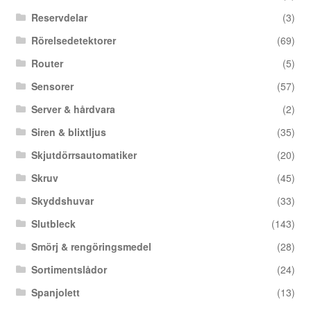
Reservdelar
(3)
Rörelsedetektorer
(69)
Router
(5)
Sensorer
(57)
Server & hårdvara
(2)
Siren & blixtljus
(35)
Skjutdörrsautomatiker
(20)
Skruv
(45)
Skyddshuvar
(33)
Slutbleck
(143)
Smörj & rengöringsmedel
(28)
Sortimentslådor
(24)
Spanjolett
(13)